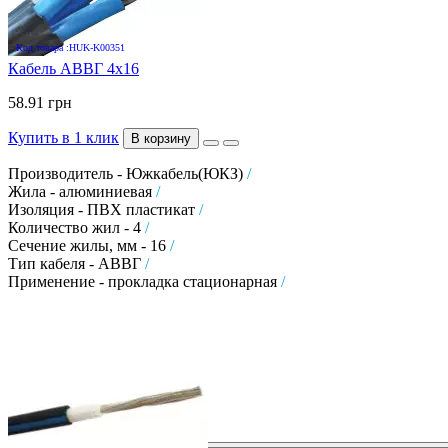
Код товара :HUK-K00351
Кабель АВВГ 4х16
58.91 грн
Купить в 1 клик
В корзину
Производитель - Южкабель(ЮКЗ)
/
Жила - алюминиевая
/
Изоляция - ПВХ пластикат
/
Количество жил - 4
/
Сечение жилы, мм - 16
/
Тип кабеля - АВВГ
/
Применение - прокладка стационарная
/