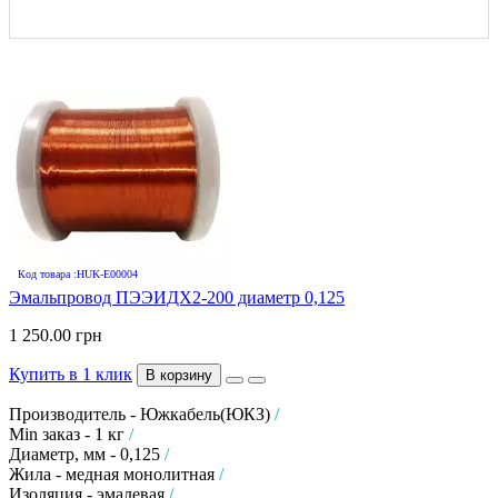
Код товара :HUK-E00004
Эмальпровод ПЭЭИДХ2-200 диаметр 0,125
1 250.00 грн
Купить в 1 клик
В корзину
Производитель - Южкабель(ЮКЗ)
/
Min заказ - 1 кг
/
Диаметр, мм - 0,125
/
Жила - медная монолитная
/
Изоляция - эмалевая
/