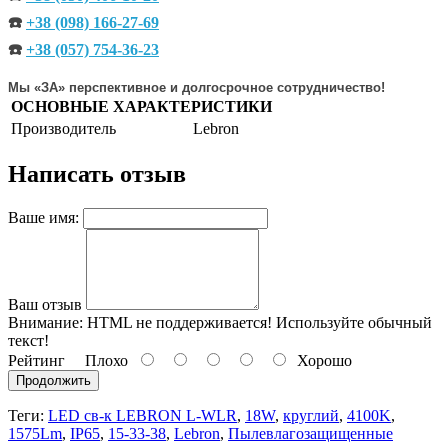
☎️
+38 (098) 166-27-69
☎️
+38 (057) 754-36-23
Мы «ЗА» перспективное и долгосрочное сотрудничество!
ОСНОВНЫЕ ХАРАКТЕРИСТИКИ
Производитель
Lebron
Написать отзыв
Ваше имя:
Ваш отзыв
Внимание:
HTML не поддерживается! Используйте обычный
текст!
Рейтинг
Плохо
Хорошо
Продолжить
Теги:
LED св-к LEBRON L-WLR
,
18W
,
круглий
,
4100K
,
1575Lm
,
ІР65
,
15-33-38
,
Lebron
,
Пылевлагозащищенные