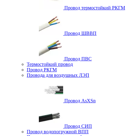
Провод термостойкий РКГМ
Провод ШВВП
Провод ПВС
Термостойкий провод
Провод РКГМ
Провода для воздушных ЛЭП
Провод AsXSn
Провод СИП
Провод водопогружной ВПП