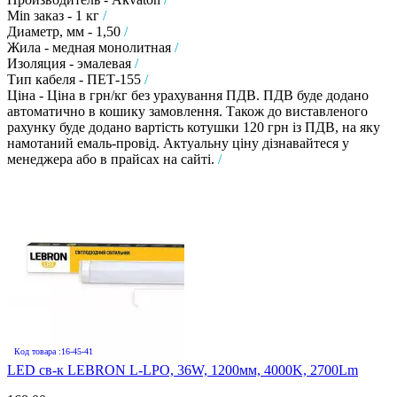
Min заказ - 1 кг
/
Диаметр, мм - 1,50
/
Жила - медная монолитная
/
Изоляция - эмалевая
/
Тип кабеля - ПЕТ-155
/
Ціна - Ціна в грн/кг без урахування ПДВ. ПДВ буде додано
автоматично в кошику замовлення. Також до виставленого
рахунку буде додано вартість котушки 120 грн із ПДВ, на яку
намотаний емаль-провід. Актуальну ціну дізнавайтеся у
менеджера або в прайсах на сайті.
/
Код товара :16-45-41
LED св-к LEBRON L-LPO, 36W, 1200мм, 4000K, 2700Lm