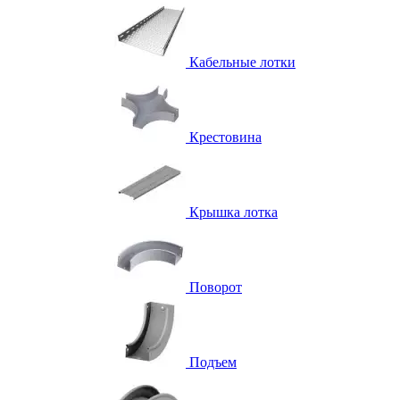
Кабельные лотки
Крестовина
Крышка лотка
Поворот
Подъем