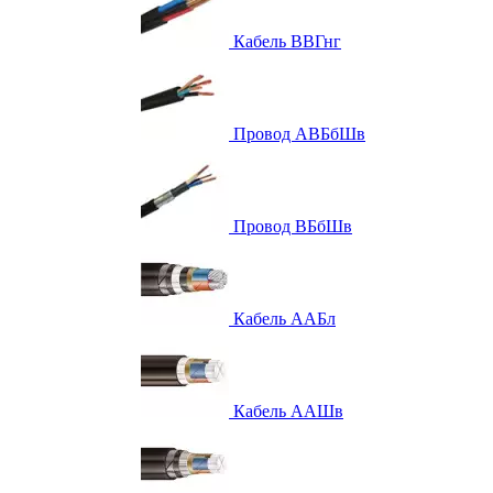
Кабель ВВГнг
Провод АВБбШв
Провод ВБбШв
Кабель ААБл
Кабель ААШв