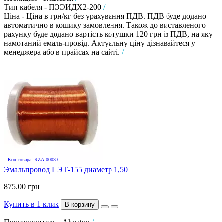
Тип кабеля - ПЭЭИДХ2-200
/
Ціна - Ціна в грн/кг без урахування ПДВ. ПДВ буде додано
автоматично в кошику замовлення. Також до виставленого
рахунку буде додано вартість котушки 120 грн із ПДВ, на яку
намотаний емаль-провід. Актуальну ціну дізнавайтеся у
менеджера або в прайсах на сайті.
/
Код товара :RZA-00030
Эмальпровод ПЭТ-155 диаметр 1,50
875.00 грн
Купить в 1 клик
В корзину
Производитель - Akvaton
/