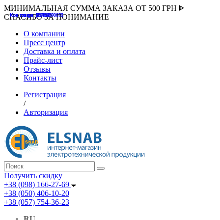
МИНИМАЛЬНАЯ СУММА ЗАКАЗА ОТ 500 ГРН ᐈ
Код товара :507000
Код товара :HUK-K00058
Код товара :Т075177
Код товара :pnsv12
Код товара :HUK-K00072
СПАСИБО ЗА ПОНИМАНИЕ
О компании
Пресс центр
Доставка и оплата
Прайс-лист
Отзывы
Контакты
Регистрация
/
Авторизация
Получить скидку
+38 (098) 166-27-69
+38 (050) 406-10-20
+38 (057) 754-36-23
RU