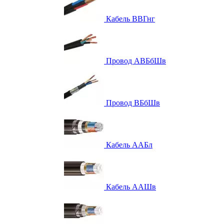
Кабель ВВГнг
Провод АВБбШв
Провод ВБбШв
Кабель ААБл
Кабель ААШв