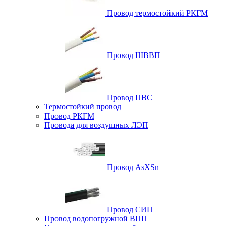
Провод термостойкий РКГМ
Провод ШВВП
Провод ПВС
Термостойкий провод
Провод РКГМ
Провода для воздушных ЛЭП
Провод AsXSn
Провод СИП
Провод водопогружной ВПП