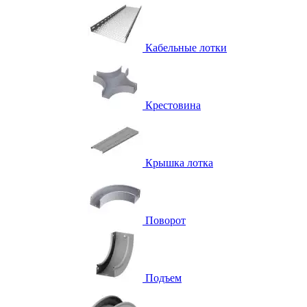
Кабельные лотки
Крестовина
Крышка лотка
Поворот
Подъем