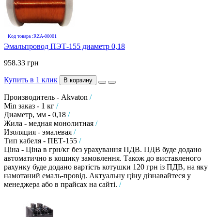
Код товара :RZA-00001
Эмальпровод ПЭТ-155 диаметр 0,18
958.33 грн
Купить в 1 клик
В корзину
Производитель - Akvaton
/
Min заказ - 1 кг
/
Диаметр, мм - 0,18
/
Жила - медная монолитная
/
Изоляция - эмалевая
/
Тип кабеля - ПЕТ-155
/
Ціна - Ціна в грн/кг без урахування ПДВ. ПДВ буде додано
автоматично в кошику замовлення. Також до виставленого
рахунку буде додано вартість котушки 120 грн із ПДВ, на яку
намотаний емаль-провід. Актуальну ціну дізнавайтеся у
менеджера або в прайсах на сайті.
/