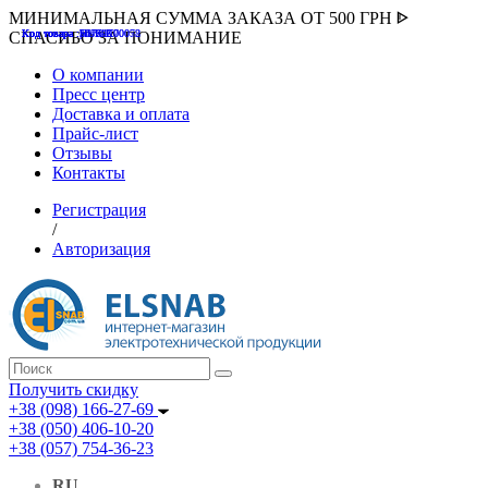
МИНИМАЛЬНАЯ СУММА ЗАКАЗА ОТ 500 ГРН ᐈ
Код товара :507000
Код товара :HUK-K00058
Код товара :Т075177
Код товара :pnsv12
Код товара :HUK-K00072
СПАСИБО ЗА ПОНИМАНИЕ
О компании
Пресс центр
Доставка и оплата
Прайс-лист
Отзывы
Контакты
Регистрация
/
Авторизация
Получить скидку
+38 (098) 166-27-69
+38 (050) 406-10-20
+38 (057) 754-36-23
RU