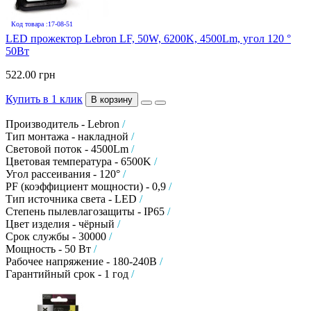
Код товара :17-08-51
LED прожектор Lebron LF, 50W, 6200K, 4500Lm, угол 120 °
50Вт
522.00 грн
Купить в 1 клик
В корзину
Производитель - Lebron
/
Тип монтажа - накладной
/
Световой поток - 4500Lm
/
Цветовая температура - 6500K
/
Угол рассеивания - 120°
/
PF (коэффициент мощности) - 0,9
/
Тип источника света - LED
/
Степень пылевлагозащиты - IP65
/
Цвет изделия - чёрный
/
Срок службы - 30000
/
Мощность - 50 Вт
/
Рабочее напряжение - 180-240В
/
Гарантийный срок - 1 год
/