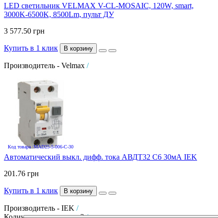
LED светильник VELMAX V-CL-MOSAIC, 120W, smart,
3000K-6500K, 8500Lm, пульт ДУ
3 577.50 грн
Купить в 1 клик
В корзину
Производитель - Velmax
/
Код товара :MAD25-5-006-C-30
Автоматический выкл. дифф. тока АВДТ32 C6 30мА IEK
201.76 грн
Купить в 1 клик
В корзину
Производитель - IEK
/
Количество полюсов - 2
/