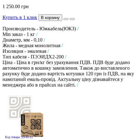
1 250.00 грн
Купить в 1 клик
В корзину
Производитель - Южкабель(ЮКЗ)
/
Min заказ - 1 кг
/
Диаметр, мм - 0,10
/
Жила - медная монолитная
/
Изоляция - эмалевая
/
Тип кабеля - ПЭЭИДХ2-200
/
Ціна - Ціна в грн/кг без урахування ПДВ. ПДВ буде додано
автоматично в кошику замовлення. Також до виставленого
рахунку буде додано вартість котушки 120 грн із ПДВ, на яку
намотаний емаль-провід. Актуальну ціну дізнавайтеся у
менеджера або в прайсах на сайті.
/
Код товара :23-45-12