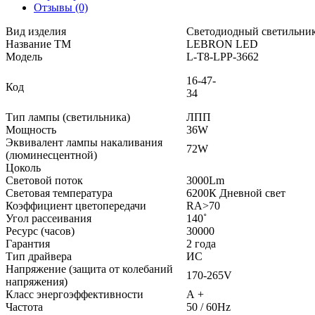
Отзывы (0)
Вид изделия
Светодиодный светильни
Название ТМ
LEBRON LED
Модель
L-T8-LPР-3662
16-47-
Код
34
Тип лампы (светильника)
ЛПП
Мощность
36W
Эквивалент лампы накаливания
72W
(люминесцентной)
Цоколь
Световой поток
3000Lm
Световая температура
6200К Дневной свет
Коэффициент цветопередачи
RA˃70
Угол рассеивания
140˚
Ресурс (часов)
30000
Гарантия
2 года
Тип драйвера
ИС
Напряжение (защита от колебаний
170-265V
напряжения)
Класс энергоэффективности
А +
Частота
50 / 60Hz