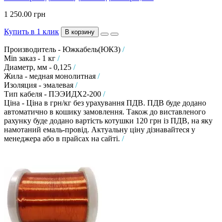
1 250.00 грн
Купить в 1 клик
В корзину
Производитель - Южкабель(ЮКЗ)
/
Min заказ - 1 кг
/
Диаметр, мм - 0,125
/
Жила - медная монолитная
/
Изоляция - эмалевая
/
Тип кабеля - ПЭЭИДХ2-200
/
Ціна - Ціна в грн/кг без урахування ПДВ. ПДВ буде додано
автоматично в кошику замовлення. Також до виставленого
рахунку буде додано вартість котушки 120 грн із ПДВ, на яку
намотаний емаль-провід. Актуальну ціну дізнавайтеся у
менеджера або в прайсах на сайті.
/