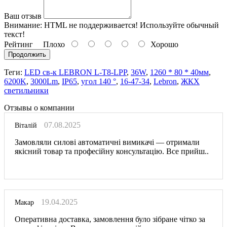
Ваш отзыв
Внимание:
HTML не поддерживается! Используйте обычный
текст!
Рейтинг
Плохо
Хорошо
Продолжить
Теги:
LED св-к LEBRON L-Т8-LPP
,
36W
,
1260 * 80 * 40мм
,
6200K
,
3000Lm
,
IP65
,
угол 140 °
,
16-47-34
,
Lebron
,
ЖКХ
светильники
Отзывы о компании
07.08.2025
Віталій
Замовляли силові автоматичні вимикачі — отримали
якісний товар та професійну консультацію. Все прийш..
19.04.2025
Макар
Оперативна доставка, замовлення було зібране чітко за