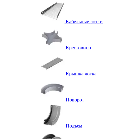
Кабельные лотки
Крестовина
Крышка лотка
Поворот
Подъем