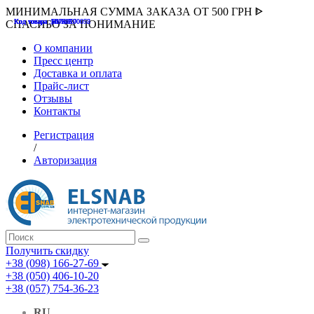
МИНИМАЛЬНАЯ СУММА ЗАКАЗА ОТ 500 ГРН ᐈ
Код товара :507000
Код товара :HUK-K00058
Код товара :Т075177
Код товара :pnsv12
Код товара :HUK-K00072
СПАСИБО ЗА ПОНИМАНИЕ
О компании
Пресс центр
Доставка и оплата
Прайс-лист
Отзывы
Контакты
Регистрация
/
Авторизация
Получить скидку
+38 (098) 166-27-69
+38 (050) 406-10-20
+38 (057) 754-36-23
RU