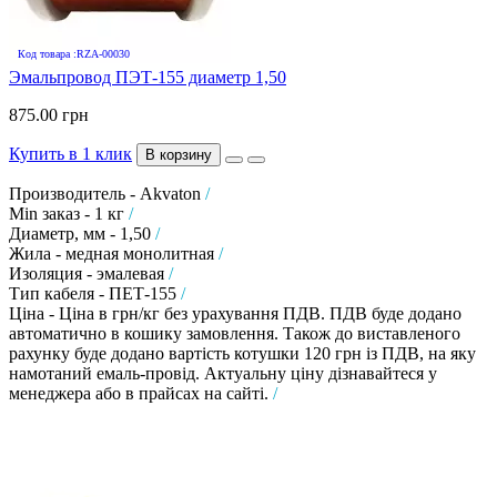
Код товара :RZA-00030
Эмальпровод ПЭТ-155 диаметр 1,50
875.00 грн
Купить в 1 клик
В корзину
Производитель - Akvaton
/
Min заказ - 1 кг
/
Диаметр, мм - 1,50
/
Жила - медная монолитная
/
Изоляция - эмалевая
/
Тип кабеля - ПЕТ-155
/
Ціна - Ціна в грн/кг без урахування ПДВ. ПДВ буде додано
автоматично в кошику замовлення. Також до виставленого
рахунку буде додано вартість котушки 120 грн із ПДВ, на яку
намотаний емаль-провід. Актуальну ціну дізнавайтеся у
менеджера або в прайсах на сайті.
/