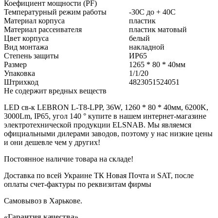
Коефициент мощности (PF)
Температурный режим работы
-30С до + 40С
Материал корпуса
пластик
Материал рассеивателя
пластик матовый
Цвет корпуса
белый
Вид монтажа
накладной
Степень защиты
ИР65
Размер
1265 * 80 * 40мм
Упаковка
1/1/20
Штрихкод
4823051524051
Не содержит вредных веществ
LED св-к LEBRON L-Т8-LPP, 36W, 1260 * 80 * 40мм, 6200K,
3000Lm, IP65, угол 140 ° купите в нашем интернет-магазине
электротехнической продукции ELSNAB. Мы являемся
официальными дилерами заводов, поэтому у нас низкие цены
и они дешевле чем у других!
Постоянное наличие товара на складе!
Доставка по всей Украине ТК Новая Почта и SAT, после
оплаты счет-фактуры по реквизитам фирмы
Самовывоз в Харькове.
«Гарантия качества»