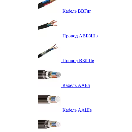
Кабель ВВГнг
Провод АВБбШв
Провод ВБбШв
Кабель ААБл
Кабель ААШв