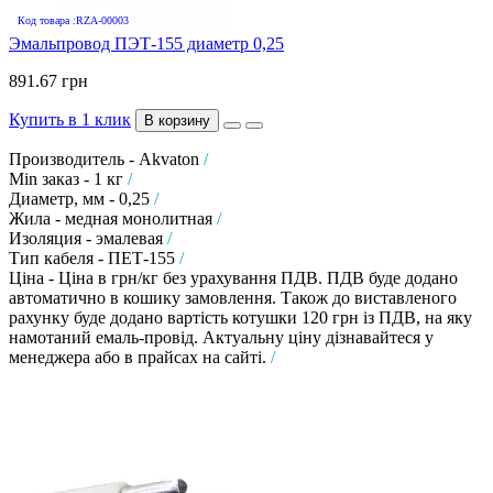
Код товара :RZA-00003
Эмальпровод ПЭТ-155 диаметр 0,25
891.67 грн
Купить в 1 клик
В корзину
Производитель - Akvaton
/
Min заказ - 1 кг
/
Диаметр, мм - 0,25
/
Жила - медная монолитная
/
Изоляция - эмалевая
/
Тип кабеля - ПЕТ-155
/
Ціна - Ціна в грн/кг без урахування ПДВ. ПДВ буде додано
автоматично в кошику замовлення. Також до виставленого
рахунку буде додано вартість котушки 120 грн із ПДВ, на яку
намотаний емаль-провід. Актуальну ціну дізнавайтеся у
менеджера або в прайсах на сайті.
/