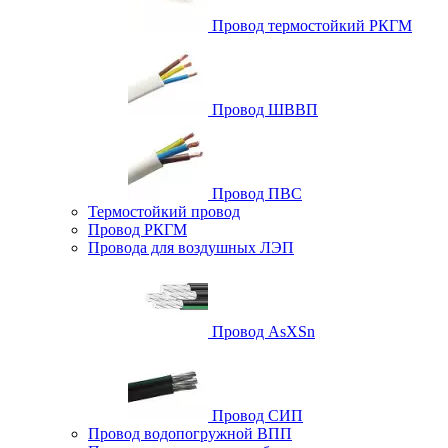
Провод термостойкий РКГМ
Провод ШВВП
Провод ПВС
Термостойкий провод
Провод РКГМ
Провода для воздушных ЛЭП
Провод AsXSn
Провод СИП
Провод водопогружной ВПП