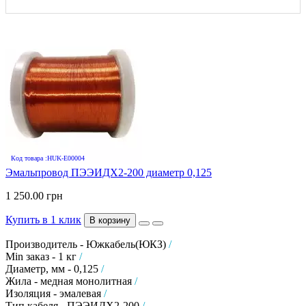
Код товара :HUK-E00004
Эмальпровод ПЭЭИДХ2-200 диаметр 0,125
1 250.00 грн
Купить в 1 клик
В корзину
Производитель - Южкабель(ЮКЗ)
/
Min заказ - 1 кг
/
Диаметр, мм - 0,125
/
Жила - медная монолитная
/
Изоляция - эмалевая
/
Тип кабеля - ПЭЭИДХ2-200
/