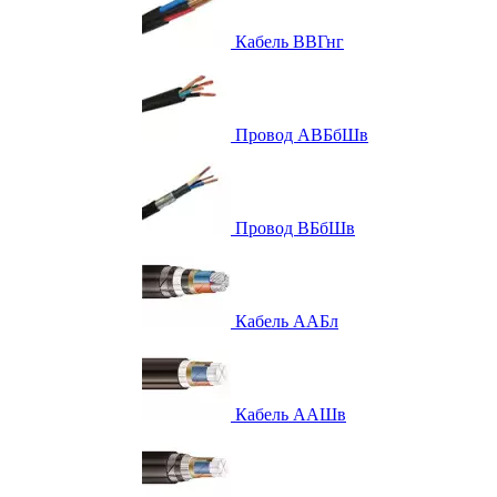
Кабель ВВГнг
Провод АВБбШв
Провод ВБбШв
Кабель ААБл
Кабель ААШв