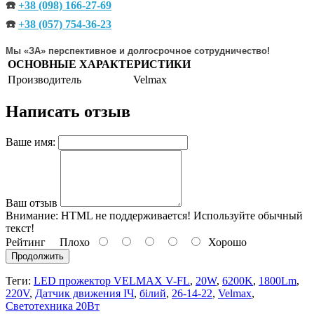
☎️
+38 (098) 166-27-69
☎️
+38 (057) 754-36-23
Мы «ЗА» перспективное и долгосрочное сотрудничество!
ОСНОВНЫЕ ХАРАКТЕРИСТИКИ
Производитель
Velmax
Написать отзыв
Ваше имя:
Ваш отзыв
Внимание:
HTML не поддерживается! Используйте обычный
текст!
Рейтинг
Плохо
Хорошо
Продолжить
Теги:
LED прожектор VELMAX V-FL
,
20W
,
6200K
,
1800Lm
,
220V
,
Датчик движения ІЧ
,
білий
,
26-14-22
,
Velmax
,
Светотехника 20Вт