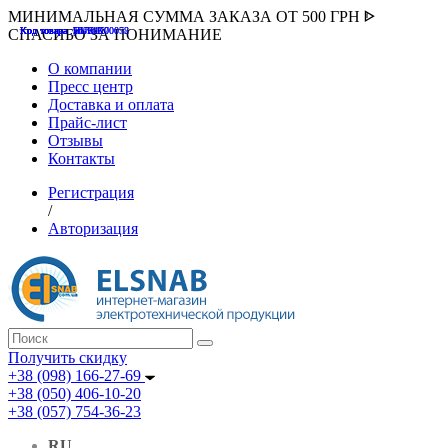
МИНИМАЛЬНАЯ СУММА ЗАКАЗА ОТ 500 ГРН ᐈ
Код товара :507000
Код товара :HUK-K00058
Код товара :Т075177
Код товара :pnsv12
Код товара :HUK-K00072
СПАСИБО ЗА ПОНИМАНИЕ
О компании
Пресс центр
Доставка и оплата
Прайс-лист
Отзывы
Контакты
Регистрация
/
Авторизация
Получить скидку
+38 (098) 166-27-69
+38 (050) 406-10-20
+38 (057) 754-36-23
RU