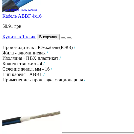
Код товара :HUK-K00351
Кабель АВВГ 4х16
58.91 грн
Купить в 1 клик
В корзину
Производитель - Южкабель(ЮКЗ)
/
Жила - алюминиевая
/
Изоляция - ПВХ пластикат
/
Количество жил - 4
/
Сечение жилы, мм - 16
/
Тип кабеля - АВВГ
/
Применение - прокладка стационарная
/