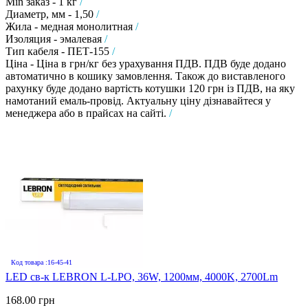
Min заказ - 1 кг
/
Диаметр, мм - 1,50
/
Жила - медная монолитная
/
Изоляция - эмалевая
/
Тип кабеля - ПЕТ-155
/
Ціна - Ціна в грн/кг без урахування ПДВ. ПДВ буде додано
автоматично в кошику замовлення. Також до виставленого
рахунку буде додано вартість котушки 120 грн із ПДВ, на яку
намотаний емаль-провід. Актуальну ціну дізнавайтеся у
менеджера або в прайсах на сайті.
/
Код товара :16-45-41
LED св-к LEBRON L-LPO, 36W, 1200мм, 4000K, 2700Lm
168.00 грн