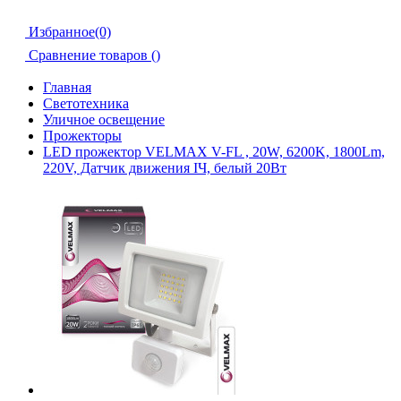
Избранное(0)
Сравнение товаров (
)
Главная
Светотехника
Уличное освещение
Прожекторы
LED прожектор VELMAX V-FL , 20W, 6200K, 1800Lm,
220V, Датчик движения ІЧ, белый 20Вт