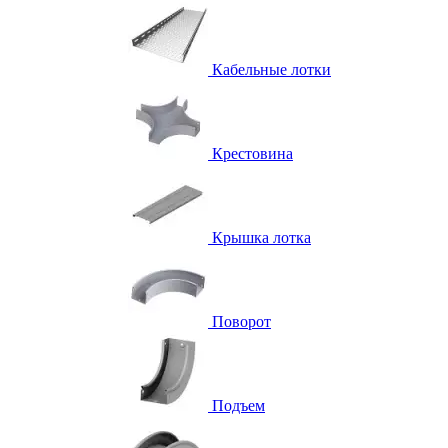
Кабельные лотки
Крестовина
Крышка лотка
Поворот
Подъем