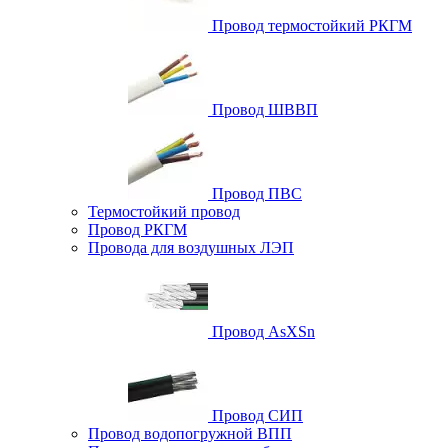
Провод термостойкий РКГМ
Провод ШВВП
Провод ПВС
Термостойкий провод
Провод РКГМ
Провода для воздушных ЛЭП
Провод AsXSn
Провод СИП
Провод водопогружной ВПП