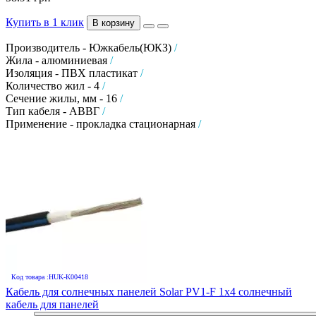
Купить в 1 клик
В корзину
Производитель - Южкабель(ЮКЗ)
/
Жила - алюминиевая
/
Изоляция - ПВХ пластикат
/
Количество жил - 4
/
Сечение жилы, мм - 16
/
Тип кабеля - АВВГ
/
Применение - прокладка стационарная
/
Код товара :HUK-K00418
Кабель для солнечных панелей Solar PV1-F 1х4 солнечный
кабель для панелей