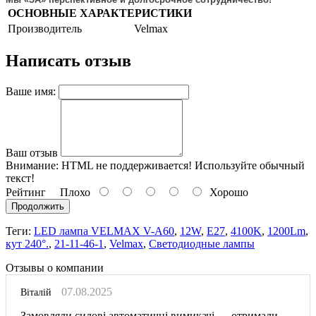
ОСНОВНЫЕ ХАРАКТЕРИСТИКИ
Производитель
Velmax
Написать отзыв
Ваше имя:
Ваш отзыв
Внимание:
HTML не поддерживается! Используйте обычный
текст!
Рейтинг
Плохо
Хорошо
Продолжить
Теги:
LED лампа VELMAX V-А60
,
12W
,
E27
,
4100K
,
1200Lm
,
кут 240°.
,
21-11-46-1
,
Velmax
,
Светодиодные лампы
Отзывы о компании
07.08.2025
Віталій
Замовляли силові автоматичні вимикачі — отримали