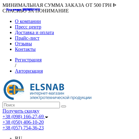
МИНИМАЛЬНАЯ СУММА ЗАКАЗА ОТ 500 ГРН ᐈ
Код товара :507000
Код товара :HUK-K00058
Код товара :Т075177
Код товара :pnsv12
Код товара :HUK-K00072
СПАСИБО ЗА ПОНИМАНИЕ
О компании
Пресс центр
Доставка и оплата
Прайс-лист
Отзывы
Контакты
Регистрация
/
Авторизация
Получить скидку
+38 (098) 166-27-69
+38 (050) 406-10-20
+38 (057) 754-36-23
RU