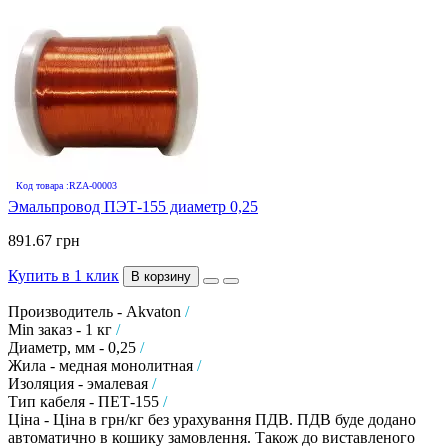
Код товара :RZA-00003
Эмальпровод ПЭТ-155 диаметр 0,25
891.67 грн
Купить в 1 клик
В корзину
Производитель - Akvaton
/
Min заказ - 1 кг
/
Диаметр, мм - 0,25
/
Жила - медная монолитная
/
Изоляция - эмалевая
/
Тип кабеля - ПЕТ-155
/
Ціна - Ціна в грн/кг без урахування ПДВ. ПДВ буде додано
автоматично в кошику замовлення. Також до виставленого