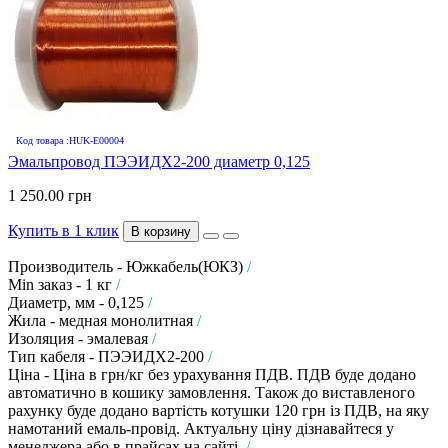
Код товара :HUK-E00004
Эмальпровод ПЭЭИДХ2-200 диаметр 0,125
1 250.00 грн
Купить в 1 клик
В корзину
Производитель - Южкабель(ЮКЗ)
/
Min заказ - 1 кг
/
Диаметр, мм - 0,125
/
Жила - медная монолитная
/
Изоляция - эмалевая
/
Тип кабеля - ПЭЭИДХ2-200
/
Ціна - Ціна в грн/кг без урахування ПДВ. ПДВ буде додано
автоматично в кошику замовлення. Також до виставленого
рахунку буде додано вартість котушки 120 грн із ПДВ, на яку
намотаний емаль-провід. Актуальну ціну дізнавайтеся у
менеджера або в прайсах на сайті.
/