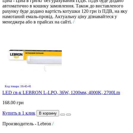
Ціна - Ціна в грн/кг без урахування ПДВ. ПДВ буде додано
автоматично в кошику замовлення. Також до виставленого
рахунку буде додано вартість котушки 120 грн із ПДВ, на яку
намотаний емаль-провід. Актуальну ціну дізнавайтеся у
менеджера або в прайсах на сайті.
/
Код товара :16-45-41
LED св-к LEBRON L-LPO, 36W, 1200мм, 4000K, 2700Lm
168.00 грн
Купить в 1 клик
В корзину
Производитель - Lebron
/