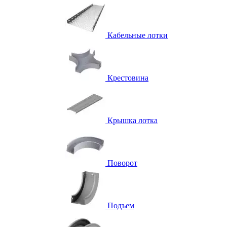
Кабельные лотки
Крестовина
Крышка лотка
Поворот
Подъем