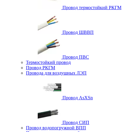
Провод термостойкий РКГМ
Провод ШВВП
Провод ПВС
Термостойкий провод
Провод РКГМ
Провода для воздушных ЛЭП
Провод AsXSn
Провод СИП
Провод водопогружной ВПП