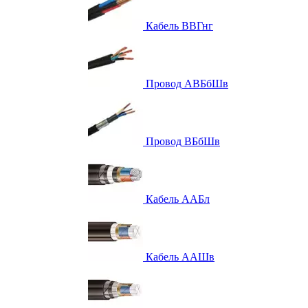
Кабель ВВГнг
Провод АВБбШв
Провод ВБбШв
Кабель ААБл
Кабель ААШв