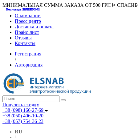
МИНИМАЛЬНАЯ СУММА ЗАКАЗА ОТ 500 ГРН ᐈ СПАСИ
Код товара :507000
Код товара :HUK-K00058
Код товара :Т075177
Код товара :pnsv12
Код товара :HUK-K00072
О компании
Пресс центр
Доставка и оплата
Прайс-лист
Отзывы
Контакты
Регистрация
/
Авторизация
Получить скидку
+38 (098) 166-27-69
+38 (050) 406-10-20
+38 (057) 754-36-23
RU
|