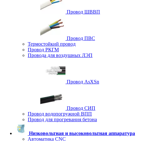
Провод ШВВП
Провод ПВС
Термостойкий провод
Провод РКГМ
Провода для воздушных ЛЭП
Провод AsXSn
Провод СИП
Провод водопогружной ВПП
Провод для прогревания бетона
Низковольтная и высоковольтная аппаратура
Автоматика CNC