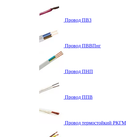
Провод ПВ3
Провод ПВВПнг
Провод ПНП
Провод ППВ
Провод термостойкий РКГМ