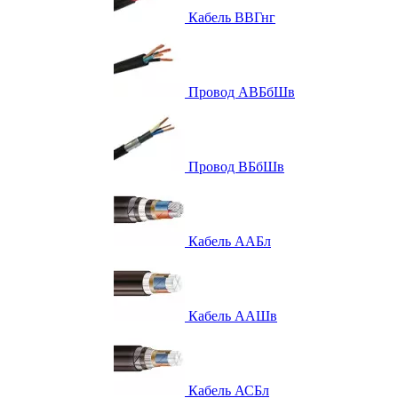
Кабель ВВГнг
Провод АВБбШв
Провод ВБбШв
Кабель ААБл
Кабель ААШв
Кабель АСБл