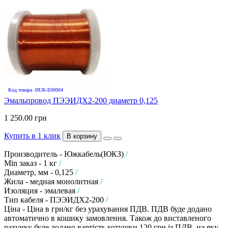
Код товара :HUK-E00004
Эмальпровод ПЭЭИДХ2-200 диаметр 0,125
1 250.00 грн
Купить в 1 клик
В корзину
Производитель - Южкабель(ЮКЗ)
/
Min заказ - 1 кг
/
Диаметр, мм - 0,125
/
Жила - медная монолитная
/
Изоляция - эмалевая
/
Тип кабеля - ПЭЭИДХ2-200
/
Ціна - Ціна в грн/кг без урахування ПДВ. ПДВ буде додано
автоматично в кошику замовлення. Також до виставленого
рахунку буде додано вартість котушки 120 грн із ПДВ, на яку