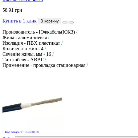
58.91 грн
Купить в 1 клик
В корзину
Производитель - Южкабель(ЮКЗ)
/
Жила - алюминиевая
/
Изоляция - ПВХ пластикат
/
Количество жил - 4
/
Сечение жилы, мм - 16
/
Тип кабеля - АВВГ
/
Применение - прокладка стационарная
/
Код товара :HUK-K00418