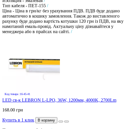
Изоляция - эмалевая
/
Тип кабеля - ПЕТ-155
/
Ціна - Ціна в грн/кг без урахування ПДВ. ПДВ буде додано
автоматично в кошику замовлення. Також до виставленого
рахунку буде додано вартість котушки 120 грн із ПДВ, на яку
намотаний емаль-провід. Актуальну ціну дізнавайтеся у
менеджера або в прайсах на сайті.
/
Код товара :16-45-41
LED св-к LEBRON L-LPO, 36W, 1200мм, 4000K, 2700Lm
168.00 грн
Купить в 1 клик
В корзину