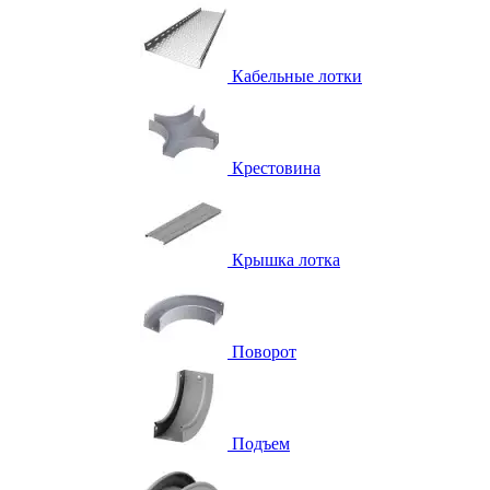
Кабельные лотки
Крестовина
Крышка лотка
Поворот
Подъем