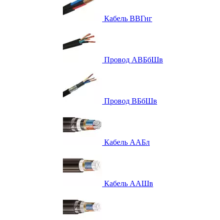
Кабель ВВГнг
Провод АВБбШв
Провод ВБбШв
Кабель ААБл
Кабель ААШв