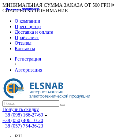
МИНИМАЛЬНАЯ СУММА ЗАКАЗА ОТ 500 ГРН ᐈ
Код товара :507000
Код товара :HUK-K00058
Код товара :Т075177
Код товара :pnsv12
Код товара :HUK-K00072
СПАСИБО ЗА ПОНИМАНИЕ
О компании
Пресс центр
Доставка и оплата
Прайс-лист
Отзывы
Контакты
Регистрация
/
Авторизация
Получить скидку
+38 (098) 166-27-69
+38 (050) 406-10-20
+38 (057) 754-36-23
RU