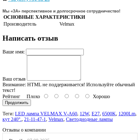
Мы «ЗА» перспективное и долгосрочное сотрудничество!
ОСНОВНЫЕ ХАРАКТЕРИСТИКИ
Производитель
Velmax
Написать отзыв
Ваше имя:
Ваш отзыв
Внимание:
HTML не поддерживается! Используйте обычный
текст!
Рейтинг
Плохо
Хорошо
Продолжить
Теги:
LED лампа VELMAX V-А60
,
12W
,
E27
,
6500K
,
1200Lm
,
кут 240°.
,
21-11-47-1
,
Velmax
,
Светодиодные лампы
Отзывы о компании