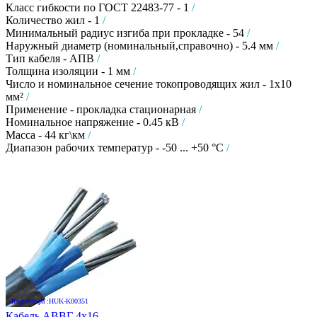
Класс гибкости по ГОСТ 22483-77 - 1
/
Количество жил - 1
/
Минимальный радиус изгиба при прокладке - 54
/
Наружный диаметр (номинальный,справочно) - 5.4 мм
/
Тип кабеля - АПВ
/
Толщина изоляции - 1 мм
/
Число и номинальное сечение токопроводящих жил - 1х10
мм²
/
Применение - прокладка стационарная
/
Номинальное напряжение - 0.45 кВ
/
Масса - 44 кг\км
/
Диапазон рабочих температур - -50 ... +50 °C
/
Код товара :HUK-K00351
Кабель АВВГ 4х16