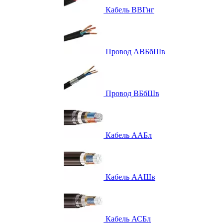
Кабель ВВГнг
Провод АВБбШв
Провод ВБбШв
Кабель ААБл
Кабель ААШв
Кабель АСБл