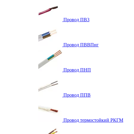
Провод ПВ3
Провод ПВВПнг
Провод ПНП
Провод ППВ
Провод термостойкий РКГМ