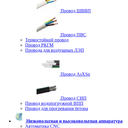
Провод ШВВП
Провод ПВС
Термостойкий провод
Провод РКГМ
Провода для воздушных ЛЭП
Провод AsXSn
Провод СИП
Провод водопогружной ВПП
Провод для прогревания бетона
Низковольтная и высоковольтная аппаратура
Автоматика CNC