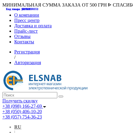
МИНИМАЛЬНАЯ СУММА ЗАКАЗА ОТ 500 ГРН ᐈ СПАСИ
Код товара :507000
Код товара :HUK-K00058
Код товара :Т075177
Код товара :pnsv12
Код товара :HUK-K00072
О компании
Пресс центр
Доставка и оплата
Прайс-лист
Отзывы
Контакты
Регистрация
/
Авторизация
Получить скидку
+38 (098) 166-27-69
+38 (050) 406-10-20
+38 (057) 754-36-23
RU
|