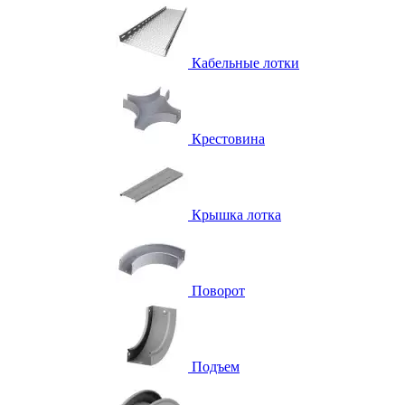
Кабельные лотки
Крестовина
Крышка лотка
Поворот
Подъем