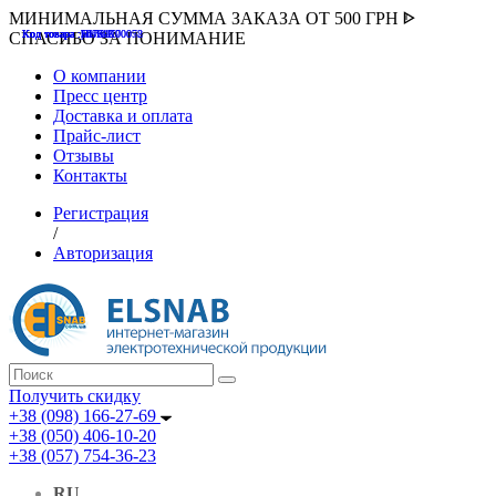
МИНИМАЛЬНАЯ СУММА ЗАКАЗА ОТ 500 ГРН ᐈ
Код товара :507000
Код товара :HUK-K00058
Код товара :Т075177
Код товара :pnsv12
Код товара :HUK-K00072
СПАСИБО ЗА ПОНИМАНИЕ
О компании
Пресс центр
Доставка и оплата
Прайс-лист
Отзывы
Контакты
Регистрация
/
Авторизация
Получить скидку
+38 (098) 166-27-69
+38 (050) 406-10-20
+38 (057) 754-36-23
RU