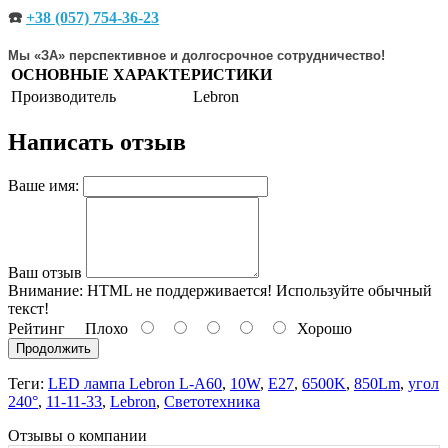
☎️
+38 (057) 754-36-23
Мы «ЗА» перспективное и долгосрочное сотрудничество!
ОСНОВНЫЕ ХАРАКТЕРИСТИКИ
Производитель
Lebron
Написать отзыв
Ваше имя:
Ваш отзыв
Внимание:
HTML не поддерживается! Используйте обычный
текст!
Рейтинг
Плохо
Хорошо
Продолжить
Теги:
LED лампа Lebron L-A60
,
10W
,
Е27
,
6500K
,
850Lm
,
угол
240°
,
11-11-33
,
Lebron
,
Светотехника
Отзывы о компании