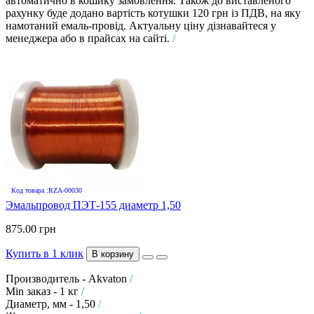
автоматично в кошику замовлення. Також до виставленого
рахунку буде додано вартість котушки 120 грн із ПДВ, на яку
намотаний емаль-провід. Актуальну ціну дізнавайтеся у
менеджера або в прайсах на сайті.
/
Код товара :RZA-00030
Эмальпровод ПЭТ-155 диаметр 1,50
875.00 грн
Купить в 1 клик
В корзину
Производитель - Akvaton
/
Min заказ - 1 кг
/
Диаметр, мм - 1,50
/