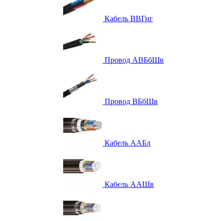
Кабель ВВГнг
Провод АВБбШв
Провод ВБбШв
Кабель ААБл
Кабель ААШв