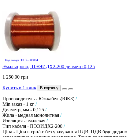
Код товара :HUK-E00004
Эмальпровод ПЭЭИДХ2-200 диаметр 0,125
1 250.00 грн
Купить в 1 клик
В корзину
Производитель - Южкабель(ЮКЗ)
/
Min заказ - 1 кг
/
Диаметр, мм - 0,125
/
Жила - медная монолитная
/
Изоляция - эмалевая
/
Тип кабеля - ПЭЭИДХ2-200
/
Ціна - Ціна в грн/кг без урахування ПДВ. ПДВ буде додано