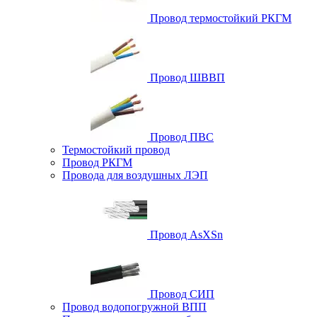
Провод термостойкий РКГМ
Провод ШВВП
Провод ПВС
Термостойкий провод
Провод РКГМ
Провода для воздушных ЛЭП
Провод AsXSn
Провод СИП
Провод водопогружной ВПП