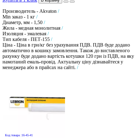
В корзину
Производитель - Akvaton
/
Min заказ - 1 кг
/
Диаметр, мм - 1,50
/
Жила - медная монолитная
/
Изоляция - эмалевая
/
Тип кабеля - ПЕТ-155
/
Ціна - Ціна в грн/кг без урахування ПДВ. ПДВ буде додано
автоматично в кошику замовлення. Також до виставленого
рахунку буде додано вартість котушки 120 грн із ПДВ, на яку
намотаний емаль-провід. Актуальну ціну дізнавайтеся у
менеджера або в прайсах на сайті.
/
Код товара :16-45-41