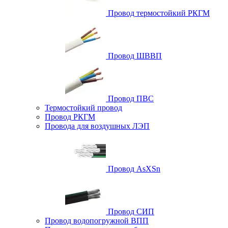
Провод термостойкий РКГМ
Провод ШВВП
Провод ПВС
Термостойкий провод
Провод РКГМ
Провода для воздушных ЛЭП
Провод AsXSn
Провод СИП
Провод водопогружной ВПП