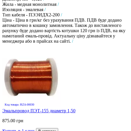
Жила - медная монолитная
/
Изоляция - эмалевая
/
Тип кабеля - ПЭЭИДХ2-200
/
Ціна - Ціна в грн/кг без урахування ПДВ. ПДВ буде додано
автоматично в кошику замовлення. Також до виставленого
рахунку буде додано вартість котушки 120 грн із ПДВ, на яку
намотаний емаль-провід. Актуальну ціну дізнавайтеся у
менеджера або в прайсах на сайті.
/
Код товара :RZA-00030
Эмальпровод ПЭТ-155 диаметр 1,50
875.00 грн
Купить в 1 клик