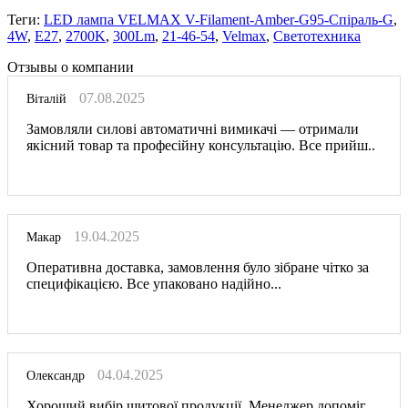
Теги:
LED лампа VELMAX V-Filament-Amber-G95-Спіраль-G
,
4W
,
E27
,
2700K
,
300Lm
,
21-46-54
,
Velmax
,
Светотехника
Отзывы о компании
07.08.2025
Віталій
Замовляли силові автоматичні вимикачі — отримали
якісний товар та професійну консультацію. Все прийш..
19.04.2025
Макар
Оперативна доставка, замовлення було зібране чітко за
специфікацією. Все упаковано надійно...
04.04.2025
Олександр
Хороший вибір щитової продукції. Менеджер допоміг