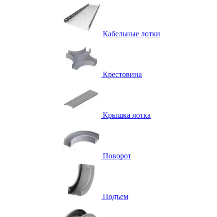
Кабельные лотки
Крестовина
Крышка лотка
Поворот
Подъем