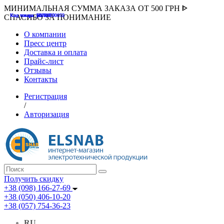
МИНИМАЛЬНАЯ СУММА ЗАКАЗА ОТ 500 ГРН ᐈ
Код товара :507000
Код товара :HUK-K00058
Код товара :Т075177
Код товара :pnsv12
Код товара :HUK-K00072
СПАСИБО ЗА ПОНИМАНИЕ
О компании
Пресс центр
Доставка и оплата
Прайс-лист
Отзывы
Контакты
Регистрация
/
Авторизация
Получить скидку
+38 (098) 166-27-69
+38 (050) 406-10-20
+38 (057) 754-36-23
RU