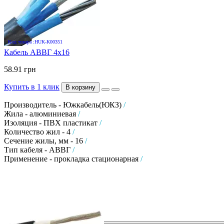
Код товара :HUK-K00351
Кабель АВВГ 4х16
58.91 грн
Купить в 1 клик
В корзину
Производитель - Южкабель(ЮКЗ)
/
Жила - алюминиевая
/
Изоляция - ПВХ пластикат
/
Количество жил - 4
/
Сечение жилы, мм - 16
/
Тип кабеля - АВВГ
/
Применение - прокладка стационарная
/