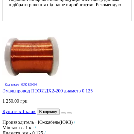
підібрати рішення під наше виробництво. Рекомендую..
Код товара :HUK-E00004
Эмальпровод ПЭЭИДХ2-200 диаметр 0,125
1 250.00 грн
Купить в 1 клик
В корзину
Производитель - Южкабель(ЮКЗ)
/
Min заказ - 1 кг
/
Диаметр, мм - 0,125
/