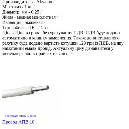
Производитель - Akvaton
/
Min заказ - 1 кг
/
Диаметр, мм - 0,25
/
Жила - медная монолитная
/
Изоляция - эмалевая
/
Тип кабеля - ПЕТ-155
/
Ціна - Ціна в грн/кг без урахування ПДВ. ПДВ буде додано
автоматично в кошику замовлення. Також до виставленого
рахунку буде додано вартість котушки 120 грн із ПДВ, на яку
намотаний емаль-провід. Актуальну ціну дізнавайтеся у
менеджера або в прайсах на сайті.
/
Код товара :HUK-K00058
Провод АПВ 10