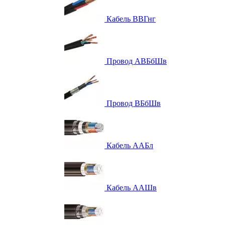
Кабель ВВГнг
Провод АВБбШв
Провод ВБбШв
Кабель ААБл
Кабель ААШв