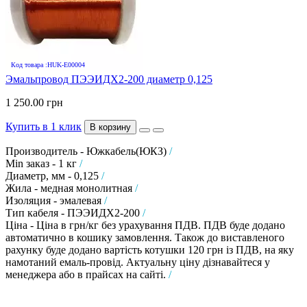
Код товара :HUK-E00004
Эмальпровод ПЭЭИДХ2-200 диаметр 0,125
1 250.00 грн
Купить в 1 клик
В корзину
Производитель - Южкабель(ЮКЗ)
/
Min заказ - 1 кг
/
Диаметр, мм - 0,125
/
Жила - медная монолитная
/
Изоляция - эмалевая
/
Тип кабеля - ПЭЭИДХ2-200
/
Ціна - Ціна в грн/кг без урахування ПДВ. ПДВ буде додано
автоматично в кошику замовлення. Також до виставленого
рахунку буде додано вартість котушки 120 грн із ПДВ, на яку
намотаний емаль-провід. Актуальну ціну дізнавайтеся у
менеджера або в прайсах на сайті.
/