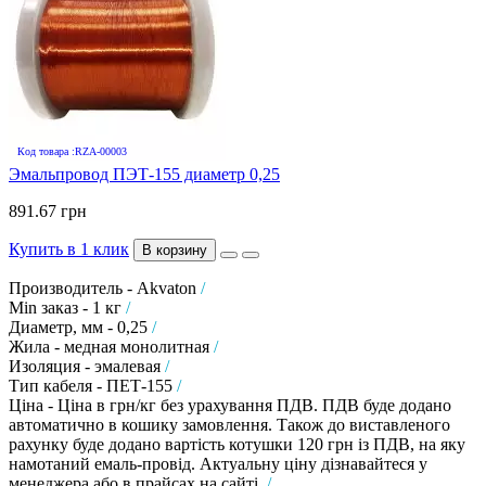
Код товара :RZA-00003
Эмальпровод ПЭТ-155 диаметр 0,25
891.67 грн
Купить в 1 клик
В корзину
Производитель - Akvaton
/
Min заказ - 1 кг
/
Диаметр, мм - 0,25
/
Жила - медная монолитная
/
Изоляция - эмалевая
/
Тип кабеля - ПЕТ-155
/
Ціна - Ціна в грн/кг без урахування ПДВ. ПДВ буде додано
автоматично в кошику замовлення. Також до виставленого
рахунку буде додано вартість котушки 120 грн із ПДВ, на яку
намотаний емаль-провід. Актуальну ціну дізнавайтеся у
менеджера або в прайсах на сайті.
/