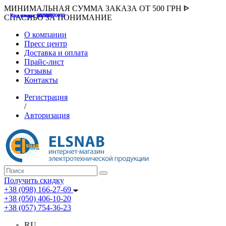
МИНИМАЛЬНАЯ СУММА ЗАКАЗА ОТ 500 ГРН ᐈ
Код товара :507000
Код товара :HUK-K00058
Код товара :Т075177
Код товара :pnsv12
Код товара :HUK-K00072
СПАСИБО ЗА ПОНИМАНИЕ
О компании
Пресс центр
Доставка и оплата
Прайс-лист
Отзывы
Контакты
Регистрация
/
Авторизация
Получить скидку
+38 (098) 166-27-69
+38 (050) 406-10-20
+38 (057) 754-36-23
RU