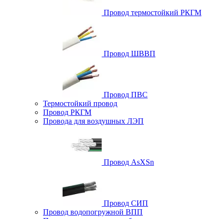
Провод термостойкий РКГМ
Провод ШВВП
Провод ПВС
Термостойкий провод
Провод РКГМ
Провода для воздушных ЛЭП
Провод AsXSn
Провод СИП
Провод водопогружной ВПП