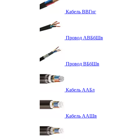
Кабель ВВГнг
Провод АВБбШв
Провод ВБбШв
Кабель ААБл
Кабель ААШв