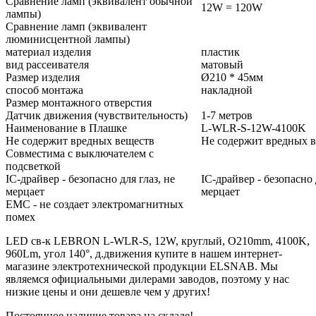
Сравнение ламп (эквивалент обычной
12W = 120W
лампы)
Сравнение ламп (эквивалент
люминисцентной лампы)
материал изделия
пластик
вид рассеивателя
матовый
Размер изделия
Ø210 * 45мм
способ монтажа
накладной
Размер монтажного отверстия
Датчик движения (чувствительность)
1-7 метров
Наименование в Плашке
L-WLR-S-12W-4100K
Не содержит вредных веществ
Не содержит вредных 
Совместима с выключателем с
подсветкой
IC-драйвер - безопасно для глаз, не
IC-драйвер - безопасно 
мерцает
мерцает
EMC - не создает электромагнитных
помех
LED св-к LEBRON L-WLR-S, 12W, круглый, O210mm, 4100K,
960Lm, угол 140°, д.движения купите в нашем интернет-
магазине электротехнической продукции ELSNAB. Мы
являемся официальными дилерами заводов, поэтому у нас
низкие цены и они дешевле чем у других!
Постоянное наличие товара на складе!