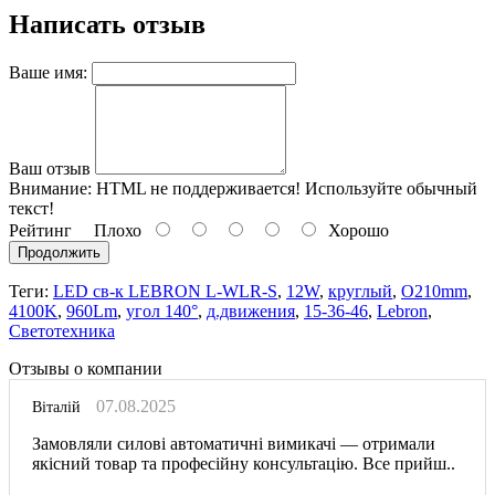
Написать отзыв
Ваше имя:
Ваш отзыв
Внимание:
HTML не поддерживается! Используйте обычный
текст!
Рейтинг
Плохо
Хорошо
Продолжить
Теги:
LED св-к LEBRON L-WLR-S
,
12W
,
круглый
,
O210mm
,
4100K
,
960Lm
,
угол 140°
,
д.движения
,
15-36-46
,
Lebron
,
Светотехника
Отзывы о компании
07.08.2025
Віталій
Замовляли силові автоматичні вимикачі — отримали
якісний товар та професійну консультацію. Все прийш..