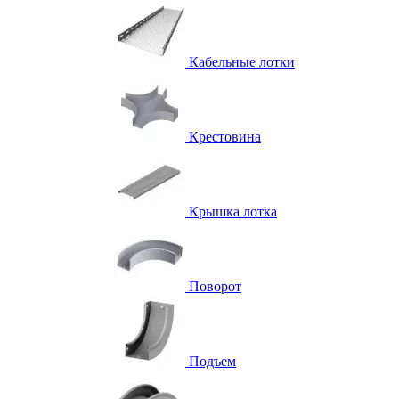
Кабельные лотки
Крестовина
Крышка лотка
Поворот
Подъем