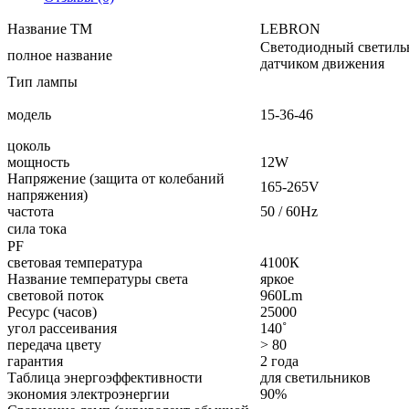
Название ТМ
LEBRON
Светодиодный светиль
полное название
датчиком движения
Тип лампы
модель
15-36-46
цоколь
мощность
12W
Напряжение (защита от колебаний
165-265V
напряжения)
частота
50 / 60Hz
сила тока
PF
световая температура
4100К
Название температуры света
яркое
световой поток
960Lm
Ресурс (часов)
25000
угол рассеивания
140˚
передача цвету
> 80
гарантия
2 года
Таблица энергоэффективности
для светильников
экономия электроэнергии
90%