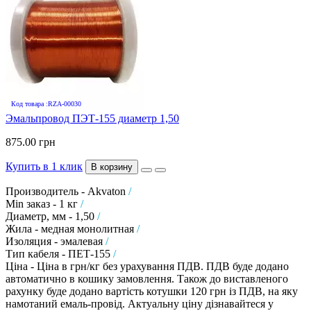
Код товара :RZA-00030
Эмальпровод ПЭТ-155 диаметр 1,50
875.00 грн
Купить в 1 клик
В корзину
Производитель - Akvaton
/
Min заказ - 1 кг
/
Диаметр, мм - 1,50
/
Жила - медная монолитная
/
Изоляция - эмалевая
/
Тип кабеля - ПЕТ-155
/
Ціна - Ціна в грн/кг без урахування ПДВ. ПДВ буде додано
автоматично в кошику замовлення. Також до виставленого
рахунку буде додано вартість котушки 120 грн із ПДВ, на яку
намотаний емаль-провід. Актуальну ціну дізнавайтеся у