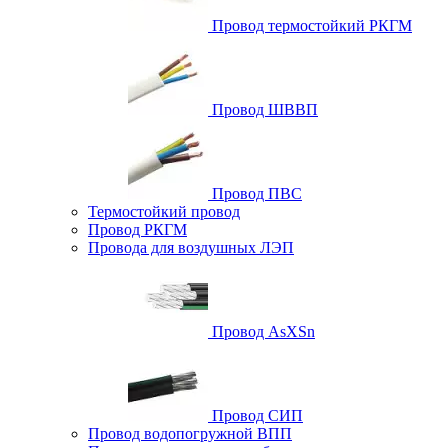
Провод термостойкий РКГМ
Провод ШВВП
Провод ПВС
Термостойкий провод
Провод РКГМ
Провода для воздушных ЛЭП
Провод AsXSn
Провод СИП
Провод водопогружной ВПП