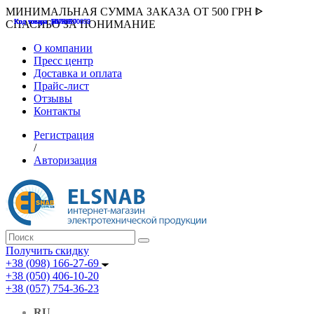
МИНИМАЛЬНАЯ СУММА ЗАКАЗА ОТ 500 ГРН ᐈ
Код товара :507000
Код товара :HUK-K00058
Код товара :Т075177
Код товара :pnsv12
Код товара :HUK-K00072
СПАСИБО ЗА ПОНИМАНИЕ
О компании
Пресс центр
Доставка и оплата
Прайс-лист
Отзывы
Контакты
Регистрация
/
Авторизация
Получить скидку
+38 (098) 166-27-69
+38 (050) 406-10-20
+38 (057) 754-36-23
RU