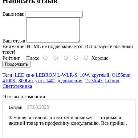
Написать отзыв
Ваше имя:
Ваш отзыв
Внимание:
HTML не поддерживается! Используйте обычный
текст!
Рейтинг
Плохо
Хорошо
Продолжить
Теги:
LED св-к LEBRON L-WLR-S
,
10W
,
круглый
,
O155mm
,
4100K
,
800Lm
,
угол 140°
,
д.движения
,
15-36-43
,
Lebron
,
Светотехника
Отзывы о компании
07.08.2025
Віталій
Замовляли силові автоматичні вимикачі — отримали
якісний товар та професійну консультацію. Все прийш..