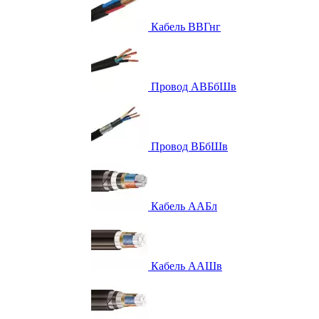
Кабель ВВГнг
Провод АВБбШв
Провод ВБбШв
Кабель ААБл
Кабель ААШв