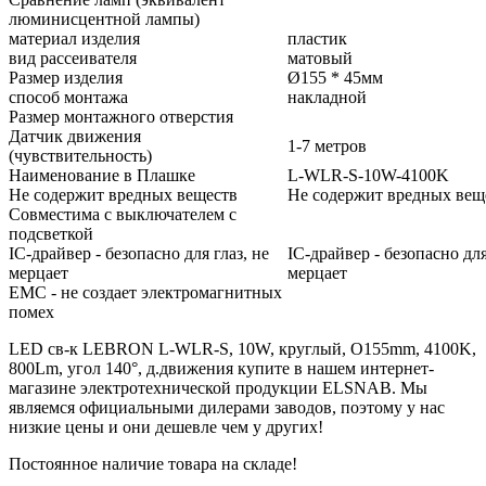
люминисцентной лампы)
материал изделия
пластик
вид рассеивателя
матовый
Размер изделия
Ø155 * 45мм
способ монтажа
накладной
Размер монтажного отверстия
Датчик движения
1-7 метров
(чувствительность)
Наименование в Плашке
L-WLR-S-10W-4100K
Не содержит вредных веществ
Не содержит вредных вещ
Совместима с выключателем с
подсветкой
IC-драйвер - безопасно для глаз, не
IC-драйвер - безопасно для
мерцает
мерцает
EMC - не создает электромагнитных
помех
LED св-к LEBRON L-WLR-S, 10W, круглый, O155mm, 4100K,
800Lm, угол 140°, д.движения купите в нашем интернет-
магазине электротехнической продукции ELSNAB. Мы
являемся официальными дилерами заводов, поэтому у нас
низкие цены и они дешевле чем у других!
Постоянное наличие товара на складе!