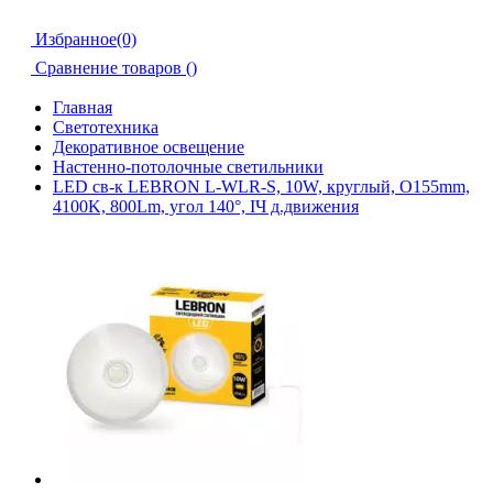
Избранное(0)
Сравнение товаров (
)
Главная
Светотехника
Декоративное освещение
Настенно-потолочные светильники
LED св-к LEBRON L-WLR-S, 10W, круглый, O155mm,
4100K, 800Lm, угол 140°, ІЧ д.движения