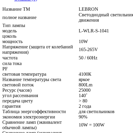
Название ТМ
LEBRON
Светодиодный светильник
полное название
движения
Тип лампы
модель
L-WLR-S-1041
цоколь
мощность
10W
Напряжение (защита от колебаний
165-265V
напряжения)
частота
50 / 60Hz
сила тока
PF
световая температура
4100К
Название температуры света
яркое
световой поток
800Lm
Ресурс (часов)
25000
угол рассеивания
140˚
передача цвету
> 80
гарантия
2 года
Таблица энергоэффективности
для светильников
экономия электроэнергии
90%
Сравнение ламп (эквивалент
10W = 100W
обычной лампы)
Сравнение ламп (эквивалент