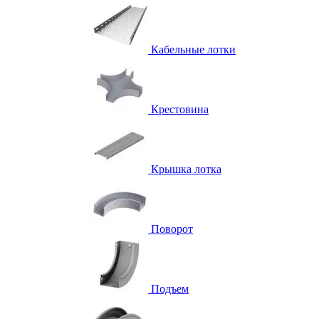
Кабельные лотки
Крестовина
Крышка лотка
Поворот
Подъем