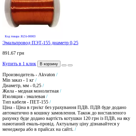
Код товара :RZA-00003
Эмальпровод ПЭТ-155 диаметр 0,25
891.67 грн
Купить в 1 клик
В корзину
Производитель - Akvaton
/
Min заказ - 1 кг
/
Диаметр, мм - 0,25
/
Жила - медная монолитная
/
Изоляция - эмалевая
/
Тип кабеля - ПЕТ-155
/
Ціна - Ціна в грн/кг без урахування ПДВ. ПДВ буде додано
автоматично в кошику замовлення. Також до виставленого
рахунку буде додано вартість котушки 120 грн із ПДВ, на яку
намотаний емаль-провід. Актуальну ціну дізнавайтеся у
менеджера або в прайсах на сайті.
/