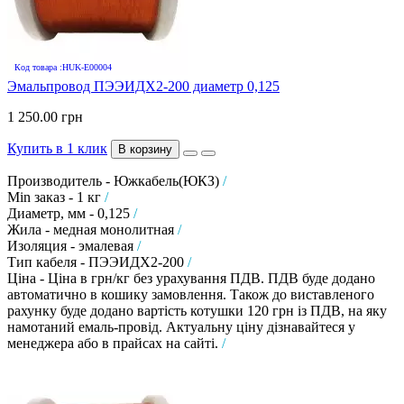
Код товара :HUK-E00004
Эмальпровод ПЭЭИДХ2-200 диаметр 0,125
1 250.00 грн
Купить в 1 клик
В корзину
Производитель - Южкабель(ЮКЗ)
/
Min заказ - 1 кг
/
Диаметр, мм - 0,125
/
Жила - медная монолитная
/
Изоляция - эмалевая
/
Тип кабеля - ПЭЭИДХ2-200
/
Ціна - Ціна в грн/кг без урахування ПДВ. ПДВ буде додано
автоматично в кошику замовлення. Також до виставленого
рахунку буде додано вартість котушки 120 грн із ПДВ, на яку
намотаний емаль-провід. Актуальну ціну дізнавайтеся у
менеджера або в прайсах на сайті.
/