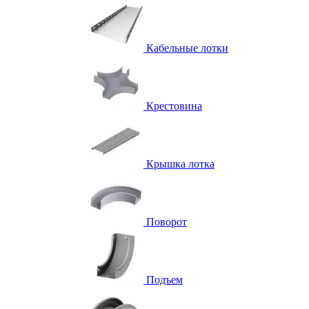
Кабельные лотки
Крестовина
Крышка лотка
Поворот
Подъем