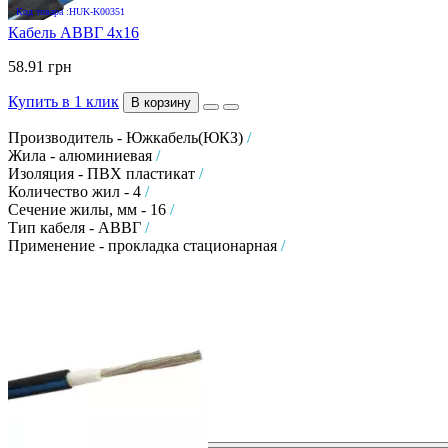
Код товара :HUK-K00351
Кабель АВВГ 4х16
58.91 грн
Купить в 1 клик
В корзину
Производитель - Южкабель(ЮКЗ)
/
Жила - алюминиевая
/
Изоляция - ПВХ пластикат
/
Количество жил - 4
/
Сечение жилы, мм - 16
/
Тип кабеля - АВВГ
/
Применение - прокладка стационарная
/