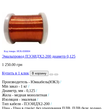
Код товара :HUK-E00004
Эмальпровод ПЭЭИДХ2-200 диаметр 0,125
1 250.00 грн
Купить в 1 клик
В корзину
Производитель - Южкабель(ЮКЗ)
/
Min заказ - 1 кг
/
Диаметр, мм - 0,125
/
Жила - медная монолитная
/
Изоляция - эмалевая
/
Тип кабеля - ПЭЭИДХ2-200
/
Ціна - Ціна в грн/кг без урахування ПДВ. ПДВ буде додано