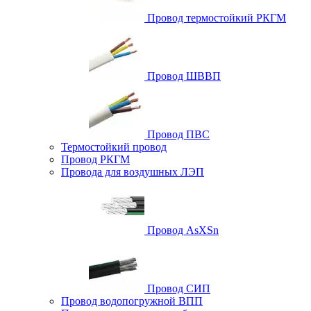
Провод термостойкий РКГМ
Провод ШВВП
Провод ПВС
Термостойкий провод
Провод РКГМ
Провода для воздушных ЛЭП
Провод AsXSn
Провод СИП
Провод водопогружной ВПП