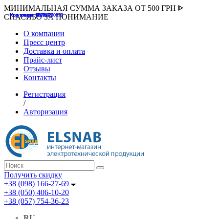
МИНИМАЛЬНАЯ СУММА ЗАКАЗА ОТ 500 ГРН ᐈ
Код товара :507000
Код товара :HUK-K00058
Код товара :Т075177
Код товара :pnsv12
Код товара :HUK-K00072
СПАСИБО ЗА ПОНИМАНИЕ
О компании
Пресс центр
Доставка и оплата
Прайс-лист
Отзывы
Контакты
Регистрация
/
Авторизация
Получить скидку
+38 (098) 166-27-69
+38 (050) 406-10-20
+38 (057) 754-36-23
RU