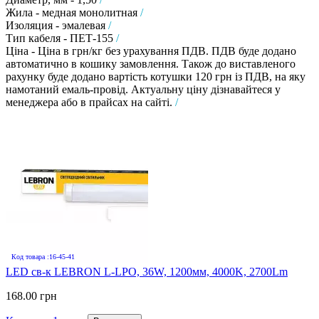
Жила - медная монолитная
/
Изоляция - эмалевая
/
Тип кабеля - ПЕТ-155
/
Ціна - Ціна в грн/кг без урахування ПДВ. ПДВ буде додано
автоматично в кошику замовлення. Також до виставленого
рахунку буде додано вартість котушки 120 грн із ПДВ, на яку
намотаний емаль-провід. Актуальну ціну дізнавайтеся у
менеджера або в прайсах на сайті.
/
Код товара :16-45-41
LED св-к LEBRON L-LPO, 36W, 1200мм, 4000K, 2700Lm
168.00 грн