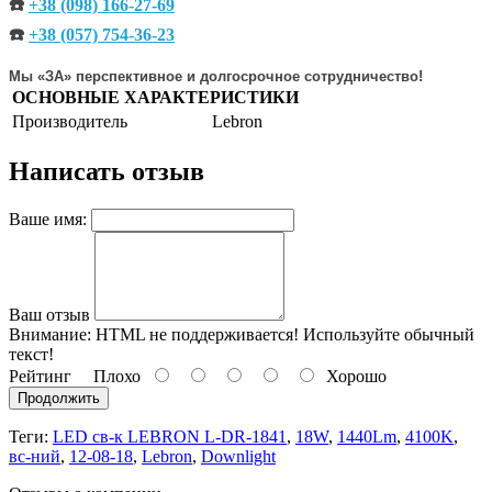
☎️
+38 (098) 166-27-69
☎️
+38 (057) 754-36-23
Мы «ЗА» перспективное и долгосрочное сотрудничество!
ОСНОВНЫЕ ХАРАКТЕРИСТИКИ
Производитель
Lebron
Написать отзыв
Ваше имя:
Ваш отзыв
Внимание:
HTML не поддерживается! Используйте обычный
текст!
Рейтинг
Плохо
Хорошо
Продолжить
Теги:
LED св-к LEBRON L-DR-1841
,
18W
,
1440Lm
,
4100K
,
вс-ний
,
12-08-18
,
Lebron
,
Downlight