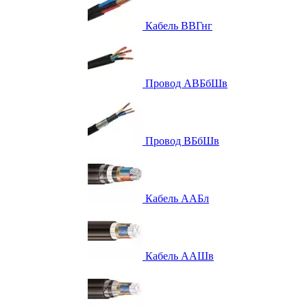
Кабель ВВГнг
Провод АВБбШв
Провод ВБбШв
Кабель ААБл
Кабель ААШв