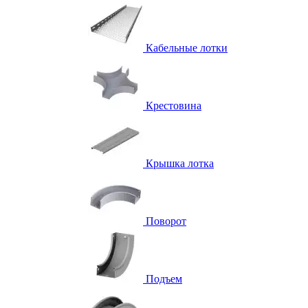
Кабельные лотки
Крестовина
Крышка лотка
Поворот
Подъем