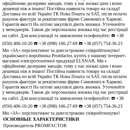
офіційними дилерами заводів, тому у нас низькі ціни і вони
дешевші ніж в інших! Постійна наявність товару на складі!
Доставка по всій Україні ТК Нова Пошта та SAT, після оплати
рахунок-фактури за реквізитами фірми Самовивіз в Харкові.
Гарантія якості На оптові закупівлі діють знижки. Уточнюйте
у менеджерів. Також діє персональна знижка під час реєстрації
на сайті. Для консультації та замовлення телефонуйте: ☎️ +38
(050) 406-10-20 ☎️ +38 (098) 166-27-69 ☎️ +38 (057) 754-36-23
Ми «ЗА» перспективне та довгострокове співробітництво!
українського виробника Promfactor, купіть у нашому інтернет-
магазині електротехнічної продукції ELSNAB. Ми є
офіційними дилерами заводів, тому у нас низькі ціни і вони
дешевші ніж в інших! Постійна наявність товару на складі!
Доставка по всій Україні ТК Нова Пошта та SAT, після оплати
рахунок-фактури за реквізитами фірми Самовивіз в Харкові.
Гарантія якості На оптові закупівлі діють знижки. Уточнюйте
у менеджерів. Також діє персональна знижка під час реєстрації
на сайті. Для консультації та замовлення телефонуйте: ☎️ +38
(050) 406-10-20 ☎️ +38 (098) 166-27-69 ☎️ +38 (057) 754-36-23
Ми «ЗА» перспективне та довгострокове співробітництво!
ОСНОВНЫЕ ХАРАКТЕРИСТИКИ
Производитель
PROMFACTOR