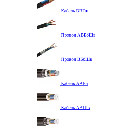
Кабель ВВГнг
Провод АВБбШв
Провод ВБбШв
Кабель ААБл
Кабель ААШв