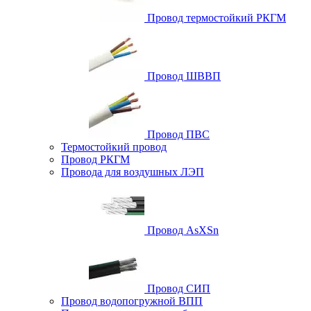
Провод термостойкий РКГМ
Провод ШВВП
Провод ПВС
Термостойкий провод
Провод РКГМ
Провода для воздушных ЛЭП
Провод AsXSn
Провод СИП
Провод водопогружной ВПП