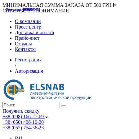
МИНИМАЛЬНАЯ СУММА ЗАКАЗА ОТ 500 ГРН ᐈ
Код товара :507000
Код товара :HUK-K00058
Код товара :Т075177
Код товара :pnsv12
Код товара :HUK-K00072
СПАСИБО ЗА ПОНИМАНИЕ
О компании
Пресс центр
Доставка и оплата
Прайс-лист
Отзывы
Контакты
Регистрация
/
Авторизация
Получить скидку
+38 (098) 166-27-69
+38 (050) 406-10-20
+38 (057) 754-36-23
RU