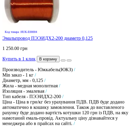
Код товара :HUK-E00004
Эмальпровод ПЭЭИДХ2-200 диаметр 0,125
1 250.00 грн
Купить в 1 клик
В корзину
Производитель - Южкабель(ЮКЗ)
/
Min заказ - 1 кг
/
Диаметр, мм - 0,125
/
Жила - медная монолитная
/
Изоляция - эмалевая
/
Тип кабеля - ПЭЭИДХ2-200
/
Ціна - Ціна в грн/кг без урахування ПДВ. ПДВ буде додано
автоматично в кошику замовлення. Також до виставленого
рахунку буде додано вартість котушки 120 грн із ПДВ, на яку
намотаний емаль-провід. Актуальну ціну дізнавайтеся у
менеджера або в прайсах на сайті.
/