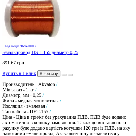
Код товара :RZA-00003
Эмальпровод ПЭТ-155 диаметр 0,25
891.67 грн
Купить в 1 клик
В корзину
Производитель - Akvaton
/
Min заказ - 1 кг
/
Диаметр, мм - 0,25
/
Жила - медная монолитная
/
Изоляция - эмалевая
/
Тип кабеля - ПЕТ-155
/
Ціна - Ціна в грн/кг без урахування ПДВ. ПДВ буде додано
автоматично в кошику замовлення. Також до виставленого
рахунку буде додано вартість котушки 120 грн із ПДВ, на яку
намотаний емаль-провід. Актуальну ціну дізнавайтеся у