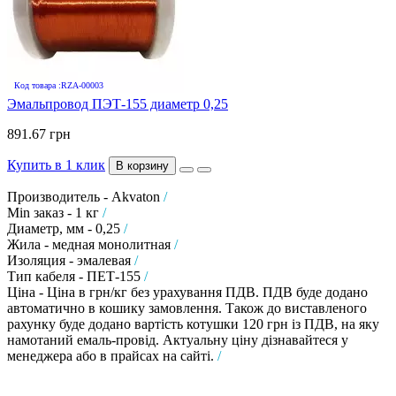
Код товара :RZA-00003
Эмальпровод ПЭТ-155 диаметр 0,25
891.67 грн
Купить в 1 клик
В корзину
Производитель - Akvaton
/
Min заказ - 1 кг
/
Диаметр, мм - 0,25
/
Жила - медная монолитная
/
Изоляция - эмалевая
/
Тип кабеля - ПЕТ-155
/
Ціна - Ціна в грн/кг без урахування ПДВ. ПДВ буде додано
автоматично в кошику замовлення. Також до виставленого
рахунку буде додано вартість котушки 120 грн із ПДВ, на яку
намотаний емаль-провід. Актуальну ціну дізнавайтеся у
менеджера або в прайсах на сайті.
/