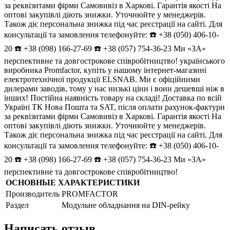
за реквізитами фірми Самовивіз в Харкові. Гарантія якості На
оптові закупівлі діють знижки. Уточнюйте у менеджерів.
Також діє персональна знижка під час реєстрації на сайті. Для
консультації та замовлення телефонуйте: ☎️ +38 (050) 406-10-
20 ☎️ +38 (098) 166-27-69 ☎️ +38 (057) 754-36-23 Ми «ЗА»
перспективне та довгострокове співробітництво! українського
виробника Promfactor, купіть у нашому інтернет-магазині
електротехнічної продукції ELSNAB. Ми є офіційними
дилерами заводів, тому у нас низькі ціни і вони дешевші ніж в
інших! Постійна наявність товару на складі! Доставка по всій
Україні ТК Нова Пошта та SAT, після оплати рахунок-фактури
за реквізитами фірми Самовивіз в Харкові. Гарантія якості На
оптові закупівлі діють знижки. Уточнюйте у менеджерів.
Також діє персональна знижка під час реєстрації на сайті. Для
консультації та замовлення телефонуйте: ☎️ +38 (050) 406-10-
20 ☎️ +38 (098) 166-27-69 ☎️ +38 (057) 754-36-23 Ми «ЗА»
перспективне та довгострокове співробітництво!
ОСНОВНЫЕ ХАРАКТЕРИСТИКИ
Производитель
PROMFACTOR
Раздел
Модульне обладнання на DIN-рейку
Написать отзыв