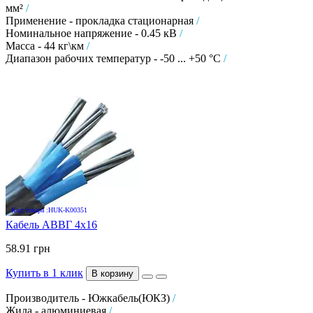
мм²
/
Применение - прокладка стационарная
/
Номинальное напряжение - 0.45 кВ
/
Масса - 44 кг\км
/
Диапазон рабочих температур - -50 ... +50 °C
/
Код товара :HUK-K00351
Кабель АВВГ 4х16
58.91 грн
Купить в 1 клик
В корзину
Производитель - Южкабель(ЮКЗ)
/
Жила - алюминиевая
/