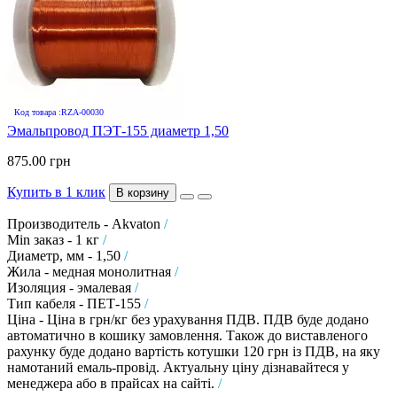
Код товара :RZA-00030
Эмальпровод ПЭТ-155 диаметр 1,50
875.00 грн
Купить в 1 клик
В корзину
Производитель - Akvaton
/
Min заказ - 1 кг
/
Диаметр, мм - 1,50
/
Жила - медная монолитная
/
Изоляция - эмалевая
/
Тип кабеля - ПЕТ-155
/
Ціна - Ціна в грн/кг без урахування ПДВ. ПДВ буде додано
автоматично в кошику замовлення. Також до виставленого
рахунку буде додано вартість котушки 120 грн із ПДВ, на яку
намотаний емаль-провід. Актуальну ціну дізнавайтеся у
менеджера або в прайсах на сайті.
/