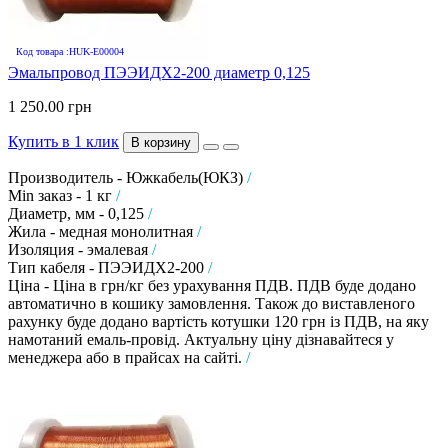
Код товара :HUK-E00004
Эмальпровод ПЭЭИДХ2-200 диаметр 0,125
1 250.00 грн
Купить в 1 клик
В корзину
Производитель - Южкабель(ЮКЗ)
/
Min заказ - 1 кг
/
Диаметр, мм - 0,125
/
Жила - медная монолитная
/
Изоляция - эмалевая
/
Тип кабеля - ПЭЭИДХ2-200
/
Ціна - Ціна в грн/кг без урахування ПДВ. ПДВ буде додано
автоматично в кошику замовлення. Також до виставленого
рахунку буде додано вартість котушки 120 грн із ПДВ, на яку
намотаний емаль-провід. Актуальну ціну дізнавайтеся у
менеджера або в прайсах на сайті.
/