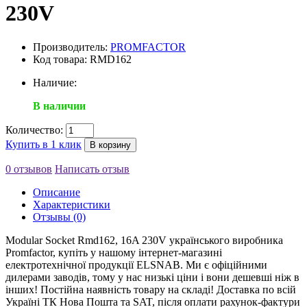
230V
Производитель:
PROMFACTOR
Код товара: RMD162
Наличие:
В наличии
Количество:
Купить в 1 клик
В корзину
0 отзывов
Написать отзыв
Описание
Характеристики
Отзывы (0)
Modular Socket Rmd162, 16A 230V українського виробника
Promfactor, купіть у нашому інтернет-магазині
електротехнічної продукції ELSNAB. Ми є офіційними
дилерами заводів, тому у нас низькі ціни і вони дешевші ніж в
інших! Постійна наявність товару на складі! Доставка по всій
Україні ТК Нова Пошта та SAT, після оплати рахунок-фактури