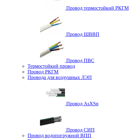
Провод термостойкий РКГМ
Провод ШВВП
Провод ПВС
Термостойкий провод
Провод РКГМ
Провода для воздушных ЛЭП
Провод AsXSn
Провод СИП
Провод водопогружной ВПП