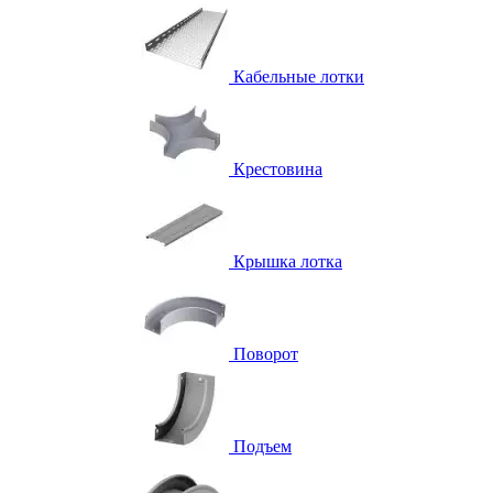
Кабельные лотки
Крестовина
Крышка лотка
Поворот
Подъем