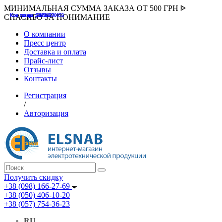
МИНИМАЛЬНАЯ СУММА ЗАКАЗА ОТ 500 ГРН ᐈ
Код товара :507000
Код товара :HUK-K00058
Код товара :Т075177
Код товара :pnsv12
Код товара :HUK-K00072
СПАСИБО ЗА ПОНИМАНИЕ
О компании
Пресс центр
Доставка и оплата
Прайс-лист
Отзывы
Контакты
Регистрация
/
Авторизация
Получить скидку
+38 (098) 166-27-69
+38 (050) 406-10-20
+38 (057) 754-36-23
RU