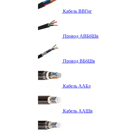
Кабель ВВГнг
Провод АВБбШв
Провод ВБбШв
Кабель ААБл
Кабель ААШв