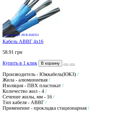
Код товара :HUK-K00351
Кабель АВВГ 4х16
58.91 грн
Купить в 1 клик
В корзину
Производитель - Южкабель(ЮКЗ)
/
Жила - алюминиевая
/
Изоляция - ПВХ пластикат
/
Количество жил - 4
/
Сечение жилы, мм - 16
/
Тип кабеля - АВВГ
/
Применение - прокладка стационарная
/