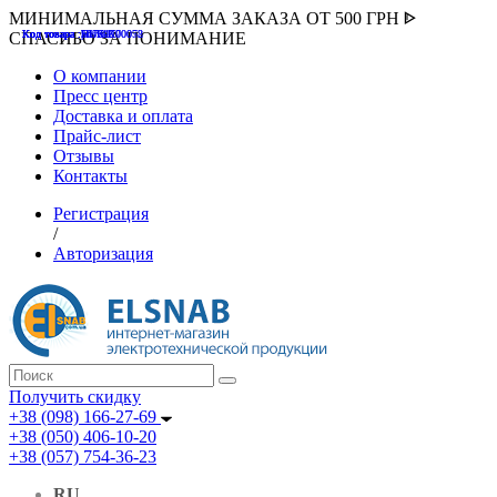
МИНИМАЛЬНАЯ СУММА ЗАКАЗА ОТ 500 ГРН ᐈ
Код товара :507000
Код товара :HUK-K00058
Код товара :Т075177
Код товара :pnsv12
Код товара :HUK-K00072
СПАСИБО ЗА ПОНИМАНИЕ
О компании
Пресс центр
Доставка и оплата
Прайс-лист
Отзывы
Контакты
Регистрация
/
Авторизация
Получить скидку
+38 (098) 166-27-69
+38 (050) 406-10-20
+38 (057) 754-36-23
RU