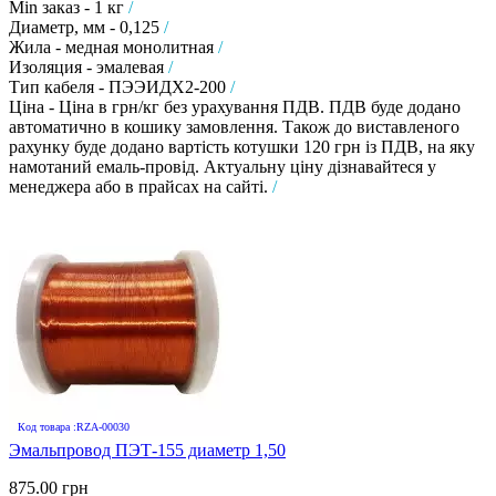
Min заказ - 1 кг
/
Диаметр, мм - 0,125
/
Жила - медная монолитная
/
Изоляция - эмалевая
/
Тип кабеля - ПЭЭИДХ2-200
/
Ціна - Ціна в грн/кг без урахування ПДВ. ПДВ буде додано
автоматично в кошику замовлення. Також до виставленого
рахунку буде додано вартість котушки 120 грн із ПДВ, на яку
намотаний емаль-провід. Актуальну ціну дізнавайтеся у
менеджера або в прайсах на сайті.
/
Код товара :RZA-00030
Эмальпровод ПЭТ-155 диаметр 1,50
875.00 грн