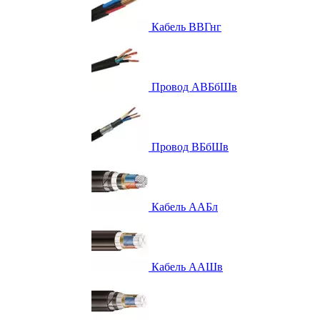
Кабель ВВГнг
Провод АВБбШв
Провод ВБбШв
Кабель ААБл
Кабель ААШв