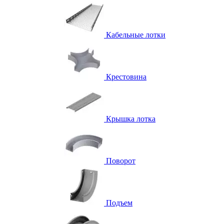
Кабельные лотки
Крестовина
Крышка лотка
Поворот
Подъем