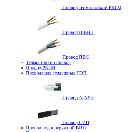
Провод термостойкий РКГМ
Провод ШВВП
Провод ПВС
Термостойкий провод
Провод РКГМ
Провода для воздушных ЛЭП
Провод AsXSn
Провод СИП
Провод водопогружной ВПП