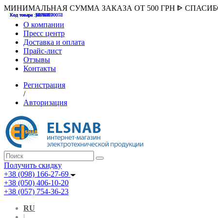
МИНИМАЛЬНАЯ СУММА ЗАКАЗА ОТ 500 ГРН ᐈ СПАСИ
Код товара :507000
Код товара :HUK-K00058
Код товара :Т075177
Код товара :pnsv12
Код товара :HUK-K00072
О компании
Пресс центр
Доставка и оплата
Прайс-лист
Отзывы
Контакты
Регистрация
/
Авторизация
Получить скидку
+38 (098) 166-27-69
+38 (050) 406-10-20
+38 (057) 754-36-23
RU
|