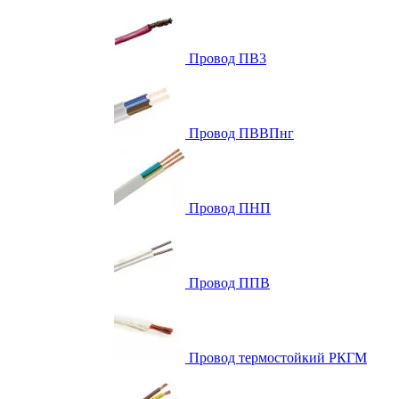
Провод ПВ3
Провод ПВВПнг
Провод ПНП
Провод ППВ
Провод термостойкий РКГМ