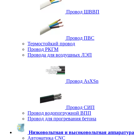
Провод ШВВП
Провод ПВС
Термостойкий провод
Провод РКГМ
Провода для воздушных ЛЭП
Провод AsXSn
Провод СИП
Провод водопогружной ВПП
Провод для прогревания бетона
Низковольтная и высоковольтная аппаратура
Автоматика CNC