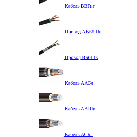
Кабель ВВГнг
Провод АВБбШв
Провод ВБбШв
Кабель ААБл
Кабель ААШв
Кабель АСБл