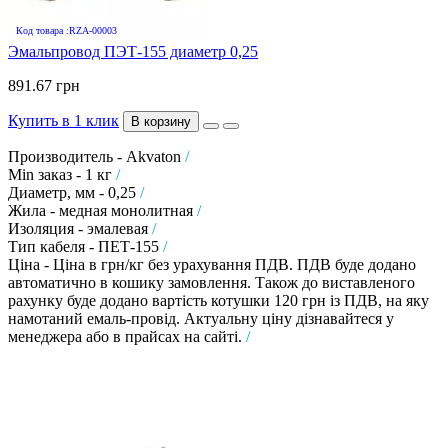
Код товара :RZA-00003
Эмальпровод ПЭТ-155 диаметр 0,25
891.67 грн
Купить в 1 клик
В корзину
Производитель - Akvaton
/
Min заказ - 1 кг
/
Диаметр, мм - 0,25
/
Жила - медная монолитная
/
Изоляция - эмалевая
/
Тип кабеля - ПЕТ-155
/
Ціна - Ціна в грн/кг без урахування ПДВ. ПДВ буде додано
автоматично в кошику замовлення. Також до виставленого
рахунку буде додано вартість котушки 120 грн із ПДВ, на яку
намотаний емаль-провід. Актуальну ціну дізнавайтеся у
менеджера або в прайсах на сайті.
/