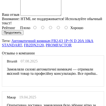
Ваш отзыв
Внимание:
HTML не поддерживается! Используйте обычный
текст!
Рейтинг
Плохо
Хорошо
Продолжить
Теги:
Автоматичний вимикач FB2-63 1P+N D 20A 10kA
STANDART
,
FB2DN2120
,
PROMFACTOR
Отзывы о компании
07.08.2025
Віталій
Замовляли силові автоматичні вимикачі — отримали
якісний товар та професійну консультацію. Все прийш..
19.04.2025
Макар
Оперативна доставка, замовлення було зібране чітко за