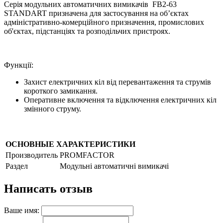
Серія модульних автоматичних вимикачів FB2-63
STANDART призначена для застосування на об’єктах
адміністративно-комерційного призначення, промислових
об'єктах, підстанціях та розподільчих пристроях.
Функції:
Захист електричних кіл від перевантаження та струмів
короткого замикання.
Оперативне включення та відключення електричних кіл
змінного струму.
ОСНОВНЫЕ ХАРАКТЕРИСТИКИ
Производитель
PROMFACTOR
Раздел
Модульні автоматичні вимикачі
Написать отзыв
Ваше имя: