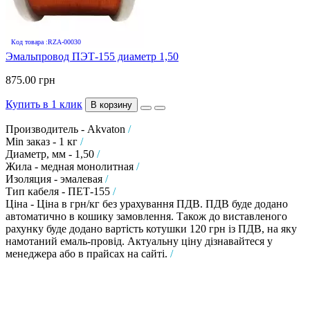
Код товара :RZA-00030
Эмальпровод ПЭТ-155 диаметр 1,50
875.00 грн
Купить в 1 клик
В корзину
Производитель - Akvaton
/
Min заказ - 1 кг
/
Диаметр, мм - 1,50
/
Жила - медная монолитная
/
Изоляция - эмалевая
/
Тип кабеля - ПЕТ-155
/
Ціна - Ціна в грн/кг без урахування ПДВ. ПДВ буде додано
автоматично в кошику замовлення. Також до виставленого
рахунку буде додано вартість котушки 120 грн із ПДВ, на яку
намотаний емаль-провід. Актуальну ціну дізнавайтеся у
менеджера або в прайсах на сайті.
/