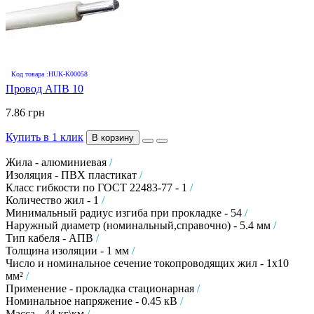
Код товара :HUK-K00058
Провод АПВ 10
7.86 грн
Купить в 1 клик
В корзину
Жила - алюминиевая
/
Изоляция - ПВХ пластикат
/
Класс гибкости по ГОСТ 22483-77 - 1
/
Количество жил - 1
/
Минимальный радиус изгиба при прокладке - 54
/
Наружный диаметр (номинальный,справочно) - 5.4 мм
/
Тип кабеля - АПВ
/
Толщина изоляции - 1 мм
/
Число и номинальное сечение токопроводящих жил - 1х10
мм²
/
Применение - прокладка стационарная
/
Номинальное напряжение - 0.45 кВ
/
Масса - 44 кг\км
/