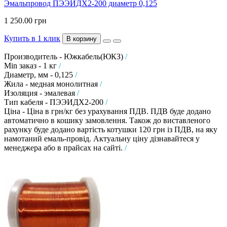
Эмальпровод ПЭЭИДХ2-200 диаметр 0,125
1 250.00 грн
Купить в 1 клик
В корзину
Производитель - Южкабель(ЮКЗ)
/
Min заказ - 1 кг
/
Диаметр, мм - 0,125
/
Жила - медная монолитная
/
Изоляция - эмалевая
/
Тип кабеля - ПЭЭИДХ2-200
/
Ціна - Ціна в грн/кг без урахування ПДВ. ПДВ буде додано
автоматично в кошику замовлення. Також до виставленого
рахунку буде додано вартість котушки 120 грн із ПДВ, на яку
намотаний емаль-провід. Актуальну ціну дізнавайтеся у
менеджера або в прайсах на сайті.
/