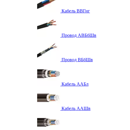
Кабель ВВГнг
Провод АВБбШв
Провод ВБбШв
Кабель ААБл
Кабель ААШв