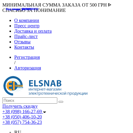
МИНИМАЛЬНАЯ СУММА ЗАКАЗА ОТ 500 ГРН ᐈ
Код товара :507000
Код товара :HUK-K00058
Код товара :Т075177
Код товара :pnsv12
Код товара :HUK-K00072
СПАСИБО ЗА ПОНИМАНИЕ
О компании
Пресс центр
Доставка и оплата
Прайс-лист
Отзывы
Контакты
Регистрация
/
Авторизация
Получить скидку
+38 (098) 166-27-69
+38 (050) 406-10-20
+38 (057) 754-36-23
RU