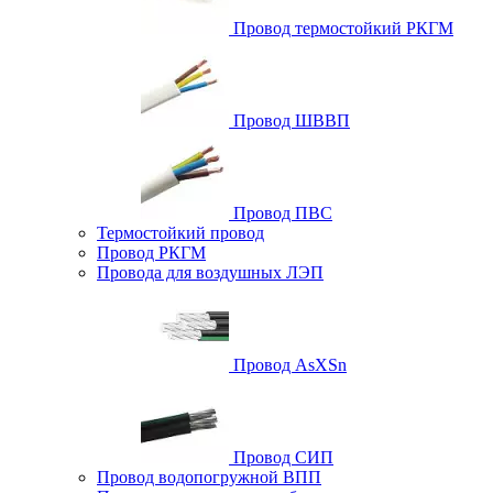
Провод термостойкий РКГМ
Провод ШВВП
Провод ПВС
Термостойкий провод
Провод РКГМ
Провода для воздушных ЛЭП
Провод AsXSn
Провод СИП
Провод водопогружной ВПП