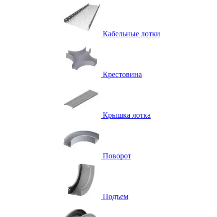
Кабельные лотки
Крестовина
Крышка лотка
Поворот
Подъем