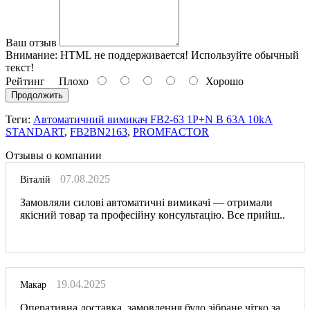
Ваш отзыв
Внимание:
HTML не поддерживается! Используйте обычный
текст!
Рейтинг
Плохо
Хорошо
Продолжить
Теги:
Автоматичний вимикач FB2-63 1P+N B 63A 10kA
STANDART
,
FB2BN2163
,
PROMFACTOR
Отзывы о компании
07.08.2025
Віталій
Замовляли силові автоматичні вимикачі — отримали
якісний товар та професійну консультацію. Все прийш..
19.04.2025
Макар
Оперативна доставка, замовлення було зібране чітко за