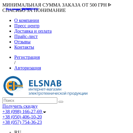
МИНИМАЛЬНАЯ СУММА ЗАКАЗА ОТ 500 ГРН ᐈ
Код товара :507000
Код товара :HUK-K00058
Код товара :Т075177
Код товара :pnsv12
Код товара :HUK-K00072
СПАСИБО ЗА ПОНИМАНИЕ
О компании
Пресс центр
Доставка и оплата
Прайс-лист
Отзывы
Контакты
Регистрация
/
Авторизация
Получить скидку
+38 (098) 166-27-69
+38 (050) 406-10-20
+38 (057) 754-36-23
RU