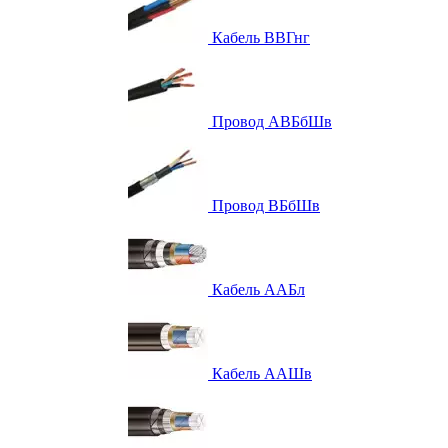
Кабель ВВГнг
Провод АВБбШв
Провод ВБбШв
Кабель ААБл
Кабель ААШв