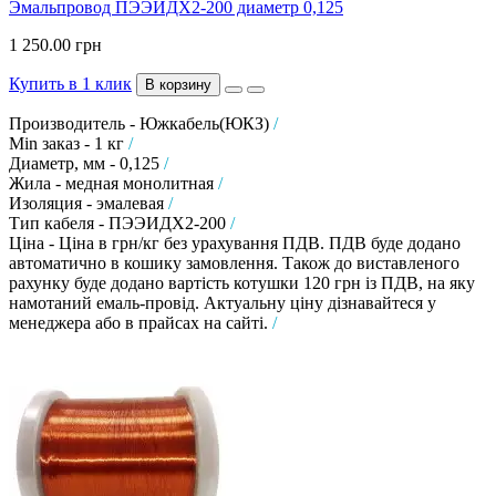
Эмальпровод ПЭЭИДХ2-200 диаметр 0,125
1 250.00 грн
Купить в 1 клик
В корзину
Производитель - Южкабель(ЮКЗ)
/
Min заказ - 1 кг
/
Диаметр, мм - 0,125
/
Жила - медная монолитная
/
Изоляция - эмалевая
/
Тип кабеля - ПЭЭИДХ2-200
/
Ціна - Ціна в грн/кг без урахування ПДВ. ПДВ буде додано
автоматично в кошику замовлення. Також до виставленого
рахунку буде додано вартість котушки 120 грн із ПДВ, на яку
намотаний емаль-провід. Актуальну ціну дізнавайтеся у
менеджера або в прайсах на сайті.
/