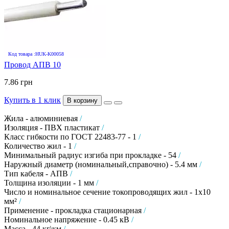
Код товара :HUK-K00058
Провод АПВ 10
7.86 грн
Купить в 1 клик
В корзину
Жила - алюминиевая
/
Изоляция - ПВХ пластикат
/
Класс гибкости по ГОСТ 22483-77 - 1
/
Количество жил - 1
/
Минимальный радиус изгиба при прокладке - 54
/
Наружный диаметр (номинальный,справочно) - 5.4 мм
/
Тип кабеля - АПВ
/
Толщина изоляции - 1 мм
/
Число и номинальное сечение токопроводящих жил - 1х10
мм²
/
Применение - прокладка стационарная
/
Номинальное напряжение - 0.45 кВ
/
Масса - 44 кг\км
/