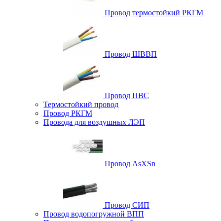
Провод термостойкий РКГМ
Провод ШВВП
Провод ПВС
Термостойкий провод
Провод РКГМ
Провода для воздушных ЛЭП
Провод AsXSn
Провод СИП
Провод водопогружной ВПП