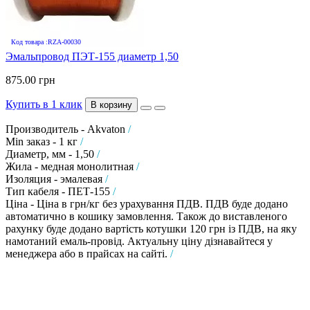
Код товара :RZA-00030
Эмальпровод ПЭТ-155 диаметр 1,50
875.00 грн
Купить в 1 клик
В корзину
Производитель - Akvaton
/
Min заказ - 1 кг
/
Диаметр, мм - 1,50
/
Жила - медная монолитная
/
Изоляция - эмалевая
/
Тип кабеля - ПЕТ-155
/
Ціна - Ціна в грн/кг без урахування ПДВ. ПДВ буде додано
автоматично в кошику замовлення. Також до виставленого
рахунку буде додано вартість котушки 120 грн із ПДВ, на яку
намотаний емаль-провід. Актуальну ціну дізнавайтеся у
менеджера або в прайсах на сайті.
/