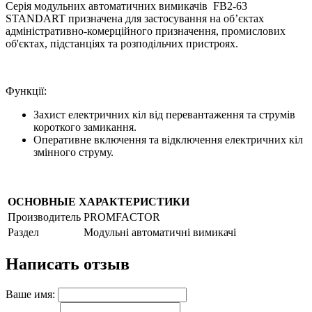
Серія модульних автоматичних вимикачів FB2-63
STANDART призначена для застосування на об’єктах
адміністративно-комерційного призначення, промислових
об'єктах, підстанціях та розподільчих пристроях.
Функції:
Захист електричних кіл від перевантаження та струмів
короткого замикання.
Оперативне включення та відключення електричних кіл
змінного струму.
ОСНОВНЫЕ ХАРАКТЕРИСТИКИ
Производитель
PROMFACTOR
Раздел
Модульні автоматичні вимикачі
Написать отзыв
Ваше имя: