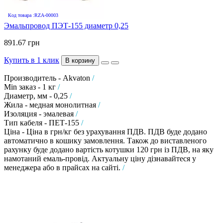
Код товара :RZA-00003
Эмальпровод ПЭТ-155 диаметр 0,25
891.67 грн
Купить в 1 клик
В корзину
Производитель - Akvaton
/
Min заказ - 1 кг
/
Диаметр, мм - 0,25
/
Жила - медная монолитная
/
Изоляция - эмалевая
/
Тип кабеля - ПЕТ-155
/
Ціна - Ціна в грн/кг без урахування ПДВ. ПДВ буде додано
автоматично в кошику замовлення. Також до виставленого
рахунку буде додано вартість котушки 120 грн із ПДВ, на яку
намотаний емаль-провід. Актуальну ціну дізнавайтеся у
менеджера або в прайсах на сайті.
/