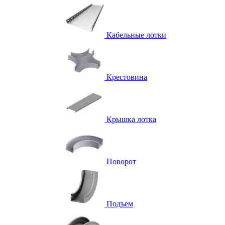
Кабельные лотки
Крестовина
Крышка лотка
Поворот
Подъем