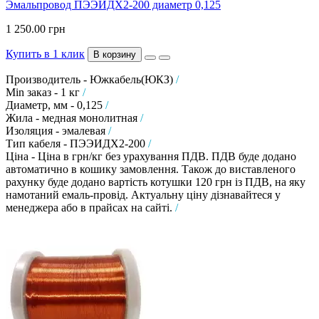
Эмальпровод ПЭЭИДХ2-200 диаметр 0,125
1 250.00 грн
Купить в 1 клик
В корзину
Производитель - Южкабель(ЮКЗ)
/
Min заказ - 1 кг
/
Диаметр, мм - 0,125
/
Жила - медная монолитная
/
Изоляция - эмалевая
/
Тип кабеля - ПЭЭИДХ2-200
/
Ціна - Ціна в грн/кг без урахування ПДВ. ПДВ буде додано
автоматично в кошику замовлення. Також до виставленого
рахунку буде додано вартість котушки 120 грн із ПДВ, на яку
намотаний емаль-провід. Актуальну ціну дізнавайтеся у
менеджера або в прайсах на сайті.
/