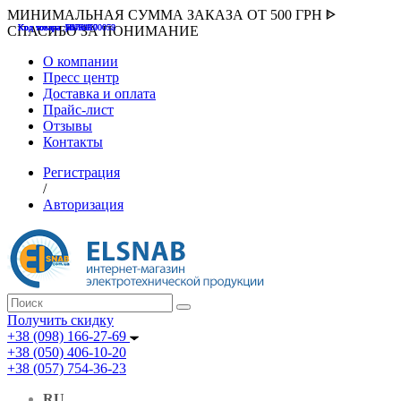
МИНИМАЛЬНАЯ СУММА ЗАКАЗА ОТ 500 ГРН ᐈ
Код товара :507000
Код товара :HUK-K00058
Код товара :Т075177
Код товара :pnsv12
Код товара :HUK-K00072
СПАСИБО ЗА ПОНИМАНИЕ
О компании
Пресс центр
Доставка и оплата
Прайс-лист
Отзывы
Контакты
Регистрация
/
Авторизация
Получить скидку
+38 (098) 166-27-69
+38 (050) 406-10-20
+38 (057) 754-36-23
RU