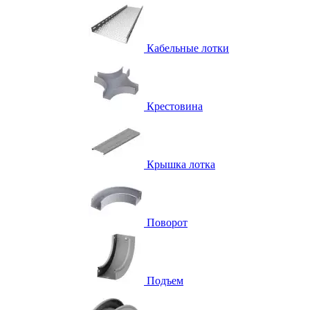
Кабельные лотки
Крестовина
Крышка лотка
Поворот
Подъем