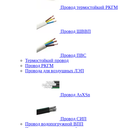
Провод термостойкий РКГМ
Провод ШВВП
Провод ПВС
Термостойкий провод
Провод РКГМ
Провода для воздушных ЛЭП
Провод AsXSn
Провод СИП
Провод водопогружной ВПП