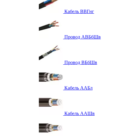
Кабель ВВГнг
Провод АВБбШв
Провод ВБбШв
Кабель ААБл
Кабель ААШв