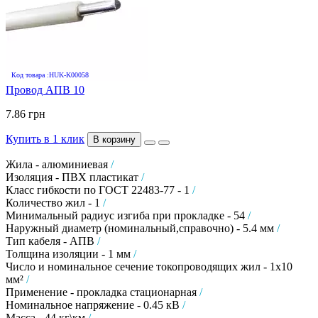
Код товара :HUK-K00058
Провод АПВ 10
7.86 грн
Купить в 1 клик
В корзину
Жила - алюминиевая
/
Изоляция - ПВХ пластикат
/
Класс гибкости по ГОСТ 22483-77 - 1
/
Количество жил - 1
/
Минимальный радиус изгиба при прокладке - 54
/
Наружный диаметр (номинальный,справочно) - 5.4 мм
/
Тип кабеля - АПВ
/
Толщина изоляции - 1 мм
/
Число и номинальное сечение токопроводящих жил - 1х10
мм²
/
Применение - прокладка стационарная
/
Номинальное напряжение - 0.45 кВ
/
Масса - 44 кг\км
/