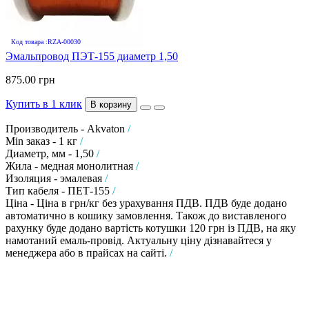
Код товара :RZA-00030
Эмальпровод ПЭТ-155 диаметр 1,50
875.00 грн
Купить в 1 клик
В корзину
Производитель - Akvaton
/
Min заказ - 1 кг
/
Диаметр, мм - 1,50
/
Жила - медная монолитная
/
Изоляция - эмалевая
/
Тип кабеля - ПЕТ-155
/
Ціна - Ціна в грн/кг без урахування ПДВ. ПДВ буде додано
автоматично в кошику замовлення. Також до виставленого
рахунку буде додано вартість котушки 120 грн із ПДВ, на яку
намотаний емаль-провід. Актуальну ціну дізнавайтеся у
менеджера або в прайсах на сайті.
/