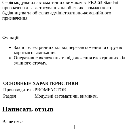
Серія модульних автоматичних вимикачів FB2-63 Standart
призначена для застосування на об’єктах громадського
будівництва та об’єктах адміністративно-комерційного
призначення.
Функції:
Захист електричних кіл від перевантаження та струмів
короткого замикання.
Оперативне включення та відключення електричних кіл
змінного струму.
ОСНОВНЫЕ ХАРАКТЕРИСТИКИ
Производитель
PROMFACTOR
Раздел
Модульні автоматичні вимикачі
Написать отзыв
Ваше имя: