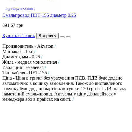
Код товара :RZA-00003
Эмальпровод ПЭТ-155 диаметр 0,25
891.67 грн
Купить в 1 клик
В корзину
Производитель - Akvaton
/
Min заказ - 1 кг
/
Диаметр, мм - 0,25
/
Жила - медная монолитная
/
Изоляция - эмалевая
/
Тип кабеля - ПЕТ-155
/
Ціна - Ціна в грн/кг без урахування ПДВ. ПДВ буде додано
автоматично в кошику замовлення. Також до виставленого
рахунку буде додано вартість котушки 120 грн із ПДВ, на яку
намотаний емаль-провід. Актуальну ціну дізнавайтеся у
менеджера або в прайсах на сайті.
/