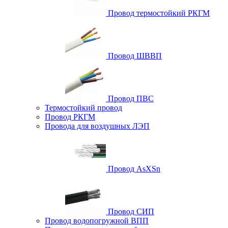
Провод термостойкий РКГМ
Провод ШВВП
Провод ПВС
Термостойкий провод
Провод РКГМ
Провода для воздушных ЛЭП
Провод AsXSn
Провод СИП
Провод водопогружной ВПП