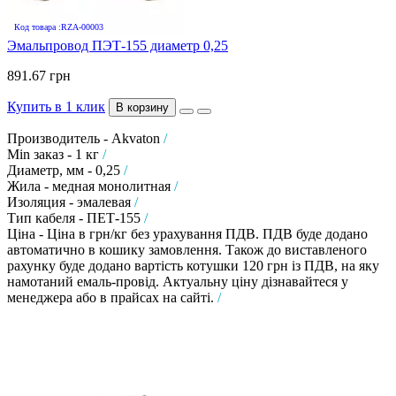
Код товара :RZA-00003
Эмальпровод ПЭТ-155 диаметр 0,25
891.67 грн
Купить в 1 клик
В корзину
Производитель - Akvaton
/
Min заказ - 1 кг
/
Диаметр, мм - 0,25
/
Жила - медная монолитная
/
Изоляция - эмалевая
/
Тип кабеля - ПЕТ-155
/
Ціна - Ціна в грн/кг без урахування ПДВ. ПДВ буде додано
автоматично в кошику замовлення. Також до виставленого
рахунку буде додано вартість котушки 120 грн із ПДВ, на яку
намотаний емаль-провід. Актуальну ціну дізнавайтеся у
менеджера або в прайсах на сайті.
/