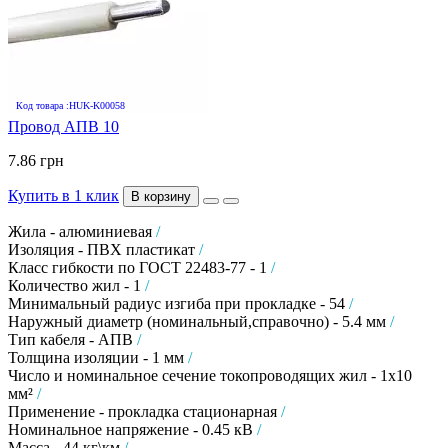
Код товара :HUK-K00058
Провод АПВ 10
7.86 грн
Купить в 1 клик
В корзину
Жила - алюминиевая
/
Изоляция - ПВХ пластикат
/
Класс гибкости по ГОСТ 22483-77 - 1
/
Количество жил - 1
/
Минимальный радиус изгиба при прокладке - 54
/
Наружный диаметр (номинальный,справочно) - 5.4 мм
/
Тип кабеля - АПВ
/
Толщина изоляции - 1 мм
/
Число и номинальное сечение токопроводящих жил - 1х10
мм²
/
Применение - прокладка стационарная
/
Номинальное напряжение - 0.45 кВ
/
Масса - 44 кг\км
/