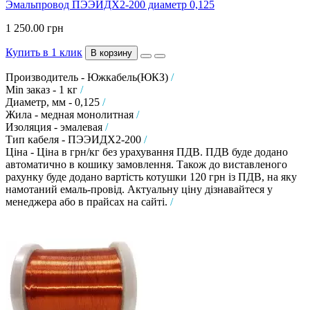
Эмальпровод ПЭЭИДХ2-200 диаметр 0,125
1 250.00 грн
Купить в 1 клик
В корзину
Производитель - Южкабель(ЮКЗ)
/
Min заказ - 1 кг
/
Диаметр, мм - 0,125
/
Жила - медная монолитная
/
Изоляция - эмалевая
/
Тип кабеля - ПЭЭИДХ2-200
/
Ціна - Ціна в грн/кг без урахування ПДВ. ПДВ буде додано
автоматично в кошику замовлення. Також до виставленого
рахунку буде додано вартість котушки 120 грн із ПДВ, на яку
намотаний емаль-провід. Актуальну ціну дізнавайтеся у
менеджера або в прайсах на сайті.
/