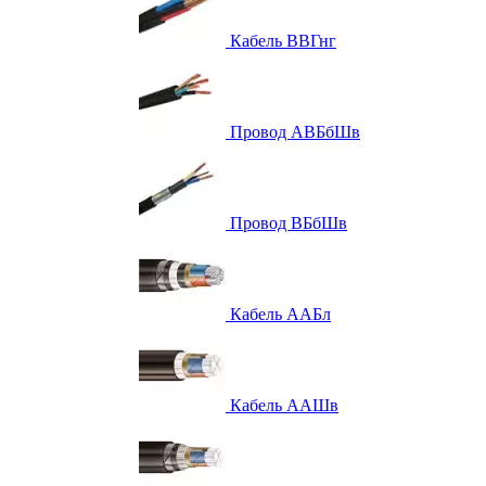
Кабель ВВГнг
Провод АВБбШв
Провод ВБбШв
Кабель ААБл
Кабель ААШв