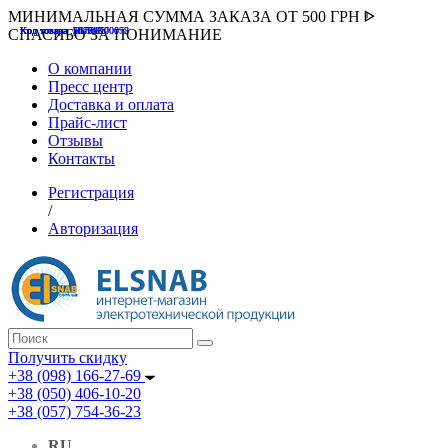
МИНИМАЛЬНАЯ СУММА ЗАКАЗА ОТ 500 ГРН ᐈ
Код товара :507000
Код товара :HUK-K00058
Код товара :Т075177
Код товара :pnsv12
Код товара :HUK-K00072
СПАСИБО ЗА ПОНИМАНИЕ
О компании
Пресс центр
Доставка и оплата
Прайс-лист
Отзывы
Контакты
Регистрация
/
Авторизация
Получить скидку
+38 (098) 166-27-69
+38 (050) 406-10-20
+38 (057) 754-36-23
RU