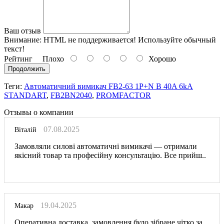
Ваш отзыв
Внимание:
HTML не поддерживается! Используйте обычный
текст!
Рейтинг
Плохо
Хорошо
Продолжить
Теги:
Автоматичний вимикач FB2-63 1P+N B 40A 6kA
STANDART
,
FB2BN2040
,
PROMFACTOR
Отзывы о компании
07.08.2025
Віталій
Замовляли силові автоматичні вимикачі — отримали
якісний товар та професійну консультацію. Все прийш..
19.04.2025
Макар
Оперативна доставка, замовлення було зібране чітко за