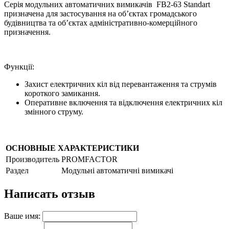
Серія модульних автоматичних вимикачів FB2-63 Standart
призначена для застосування на об’єктах громадського
будівництва та об’єктах адміністративно-комерційного
призначення.
Функції:
Захист електричних кіл від перевантаження та струмів
короткого замикання.
Оперативне включення та відключення електричних кіл
змінного струму.
ОСНОВНЫЕ ХАРАКТЕРИСТИКИ
Производитель
PROMFACTOR
Раздел
Модульні автоматичні вимикачі
Написать отзыв
Ваше имя: