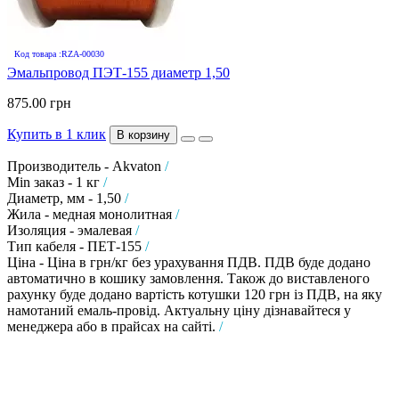
Код товара :RZA-00030
Эмальпровод ПЭТ-155 диаметр 1,50
875.00 грн
Купить в 1 клик
В корзину
Производитель - Akvaton
/
Min заказ - 1 кг
/
Диаметр, мм - 1,50
/
Жила - медная монолитная
/
Изоляция - эмалевая
/
Тип кабеля - ПЕТ-155
/
Ціна - Ціна в грн/кг без урахування ПДВ. ПДВ буде додано
автоматично в кошику замовлення. Також до виставленого
рахунку буде додано вартість котушки 120 грн із ПДВ, на яку
намотаний емаль-провід. Актуальну ціну дізнавайтеся у
менеджера або в прайсах на сайті.
/