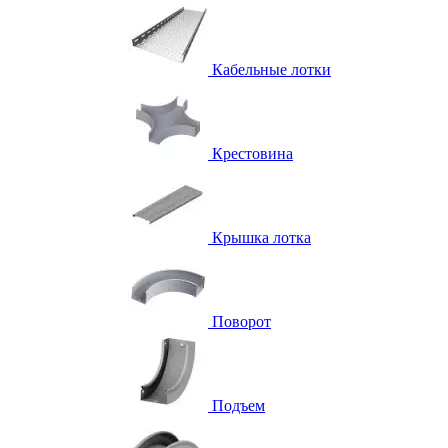
Кабельные лотки
Крестовина
Крышка лотка
Поворот
Подъем