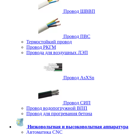
Провод ШВВП
Провод ПВС
Термостойкий провод
Провод РКГМ
Провода для воздушных ЛЭП
Провод AsXSn
Провод СИП
Провод водопогружной ВПП
Провод для прогревания бетона
Низковольтная и высоковольтная аппаратура
Автоматика CNC