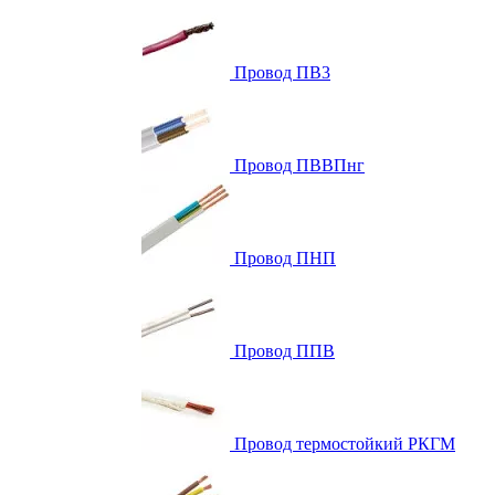
Провод ПВ3
Провод ПВВПнг
Провод ПНП
Провод ППВ
Провод термостойкий РКГМ