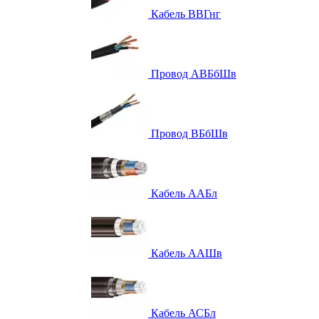
Кабель ВВГнг
Провод АВБбШв
Провод ВБбШв
Кабель ААБл
Кабель ААШв
Кабель АСБл