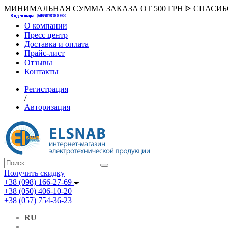
МИНИМАЛЬНАЯ СУММА ЗАКАЗА ОТ 500 ГРН ᐈ СПАСИ
Код товара :507000
Код товара :HUK-K00058
Код товара :Т075177
Код товара :pnsv12
Код товара :HUK-K00072
О компании
Пресс центр
Доставка и оплата
Прайс-лист
Отзывы
Контакты
Регистрация
/
Авторизация
Получить скидку
+38 (098) 166-27-69
+38 (050) 406-10-20
+38 (057) 754-36-23
RU
|