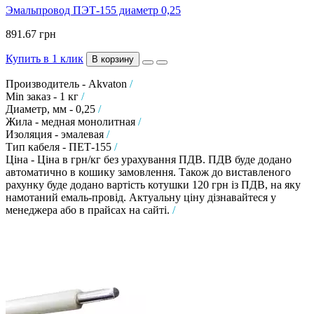
Эмальпровод ПЭТ-155 диаметр 0,25
891.67 грн
Купить в 1 клик
В корзину
Производитель - Akvaton
/
Min заказ - 1 кг
/
Диаметр, мм - 0,25
/
Жила - медная монолитная
/
Изоляция - эмалевая
/
Тип кабеля - ПЕТ-155
/
Ціна - Ціна в грн/кг без урахування ПДВ. ПДВ буде додано
автоматично в кошику замовлення. Також до виставленого
рахунку буде додано вартість котушки 120 грн із ПДВ, на яку
намотаний емаль-провід. Актуальну ціну дізнавайтеся у
менеджера або в прайсах на сайті.
/