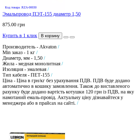
Код товара :RZA-00030
Эмальпровод ПЭТ-155 диаметр 1,50
875.00 грн
Купить в 1 клик
В корзину
Производитель - Akvaton
/
Min заказ - 1 кг
/
Диаметр, мм - 1,50
/
Жила - медная монолитная
/
Изоляция - эмалевая
/
Тип кабеля - ПЕТ-155
/
Ціна - Ціна в грн/кг без урахування ПДВ. ПДВ буде додано
автоматично в кошику замовлення. Також до виставленого
рахунку буде додано вартість котушки 120 грн із ПДВ, на яку
намотаний емаль-провід. Актуальну ціну дізнавайтеся у
менеджера або в прайсах на сайті.
/