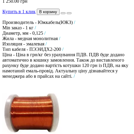
1 250.00 грн
Купить в 1 клик
В корзину
Производитель - Южкабель(ЮКЗ)
/
Min заказ - 1 кг
/
Диаметр, мм - 0,125
/
Жила - медная монолитная
/
Изоляция - эмалевая
/
Тип кабеля - ПЭЭИДХ2-200
/
Ціна - Ціна в грн/кг без урахування ПДВ. ПДВ буде додано
автоматично в кошику замовлення. Також до виставленого
рахунку буде додано вартість котушки 120 грн із ПДВ, на яку
намотаний емаль-провід. Актуальну ціну дізнавайтеся у
менеджера або в прайсах на сайті.
/