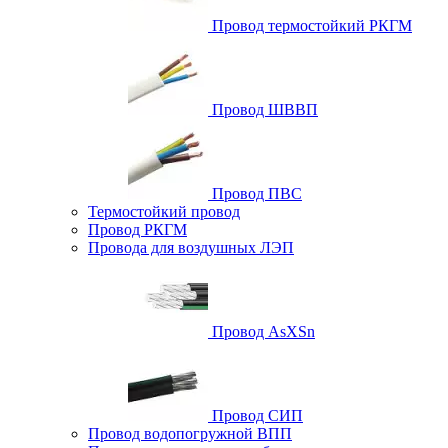
Провод термостойкий РКГМ
Провод ШВВП
Провод ПВС
Термостойкий провод
Провод РКГМ
Провода для воздушных ЛЭП
Провод AsXSn
Провод СИП
Провод водопогружной ВПП