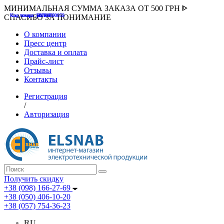
МИНИМАЛЬНАЯ СУММА ЗАКАЗА ОТ 500 ГРН ᐈ
Код товара :507000
Код товара :HUK-K00058
Код товара :Т075177
Код товара :pnsv12
Код товара :HUK-K00072
СПАСИБО ЗА ПОНИМАНИЕ
О компании
Пресс центр
Доставка и оплата
Прайс-лист
Отзывы
Контакты
Регистрация
/
Авторизация
Получить скидку
+38 (098) 166-27-69
+38 (050) 406-10-20
+38 (057) 754-36-23
RU