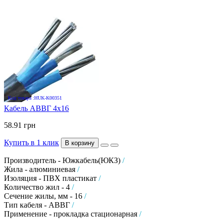
Код товара :HUK-K00351
Кабель АВВГ 4х16
58.91 грн
Купить в 1 клик
В корзину
Производитель - Южкабель(ЮКЗ)
/
Жила - алюминиевая
/
Изоляция - ПВХ пластикат
/
Количество жил - 4
/
Сечение жилы, мм - 16
/
Тип кабеля - АВВГ
/
Применение - прокладка стационарная
/