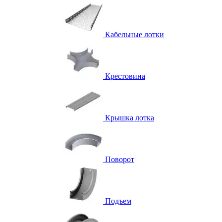
Кабельные лотки
Крестовина
Крышка лотка
Поворот
Подъем