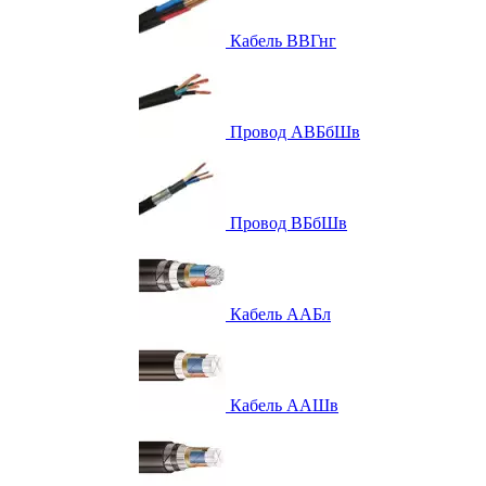
Кабель ВВГнг
Провод АВБбШв
Провод ВБбШв
Кабель ААБл
Кабель ААШв