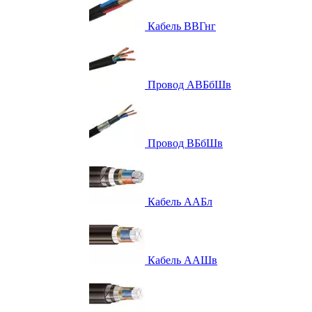
Кабель ВВГнг
Провод АВБбШв
Провод ВБбШв
Кабель ААБл
Кабель ААШв