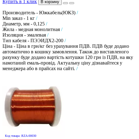
Купить в 1 клик
В корзину
Производитель - Южкабель(ЮКЗ)
/
Min заказ - 1 кг
/
Диаметр, мм - 0,125
/
Жила - медная монолитная
/
Изоляция - эмалевая
/
Тип кабеля - ПЭЭИДХ2-200
/
Ціна - Ціна в грн/кг без урахування ПДВ. ПДВ буде додано
автоматично в кошику замовлення. Також до виставленого
рахунку буде додано вартість котушки 120 грн із ПДВ, на яку
намотаний емаль-провід. Актуальну ціну дізнавайтеся у
менеджера або в прайсах на сайті.
/
Код товара :RZA-00030