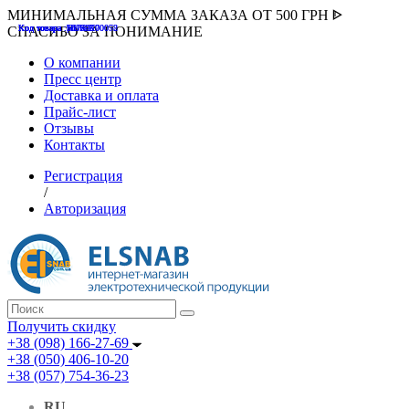
МИНИМАЛЬНАЯ СУММА ЗАКАЗА ОТ 500 ГРН ᐈ
Код товара :507000
Код товара :HUK-K00058
Код товара :Т075177
Код товара :pnsv12
Код товара :HUK-K00072
СПАСИБО ЗА ПОНИМАНИЕ
О компании
Пресс центр
Доставка и оплата
Прайс-лист
Отзывы
Контакты
Регистрация
/
Авторизация
Получить скидку
+38 (098) 166-27-69
+38 (050) 406-10-20
+38 (057) 754-36-23
RU