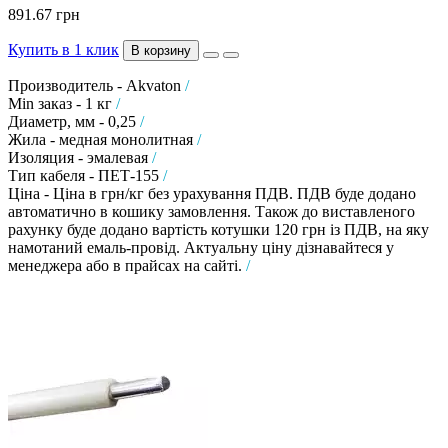
891.67 грн
Купить в 1 клик
В корзину
Производитель - Akvaton
/
Min заказ - 1 кг
/
Диаметр, мм - 0,25
/
Жила - медная монолитная
/
Изоляция - эмалевая
/
Тип кабеля - ПЕТ-155
/
Ціна - Ціна в грн/кг без урахування ПДВ. ПДВ буде додано
автоматично в кошику замовлення. Також до виставленого
рахунку буде додано вартість котушки 120 грн із ПДВ, на яку
намотаний емаль-провід. Актуальну ціну дізнавайтеся у
менеджера або в прайсах на сайті.
/