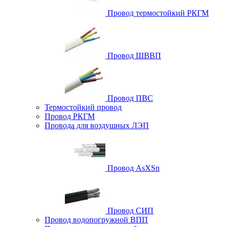
Провод термостойкий РКГМ
Провод ШВВП
Провод ПВС
Термостойкий провод
Провод РКГМ
Провода для воздушных ЛЭП
Провод AsXSn
Провод СИП
Провод водопогружной ВПП