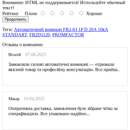
Внимание:
HTML не поддерживается! Используйте обычный
текст!
Рейтинг
Плохо
Хорошо
Продолжить
Теги:
Автоматичний вимикач FB2-63 1P D 20A 10kA
STANDART
,
FB2D1120
,
PROMFACTOR
Отзывы о компании
07.08.2025
Віталій
Замовляли силові автоматичні вимикачі — отримали
якісний товар та професійну консультацію. Все прийш..
19.04.2025
Макар
Оперативна доставка, замовлення було зібране чітко за
специфікацією. Все упаковано надійно...