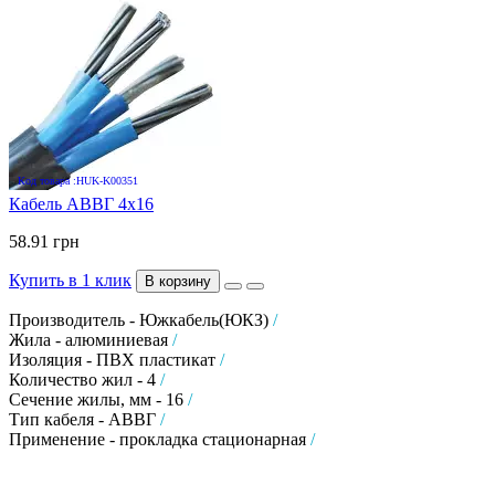
Код товара :HUK-K00351
Кабель АВВГ 4х16
58.91 грн
Купить в 1 клик
В корзину
Производитель - Южкабель(ЮКЗ)
/
Жила - алюминиевая
/
Изоляция - ПВХ пластикат
/
Количество жил - 4
/
Сечение жилы, мм - 16
/
Тип кабеля - АВВГ
/
Применение - прокладка стационарная
/