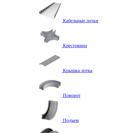
Кабельные лотки
Крестовина
Крышка лотка
Поворот
Подъем