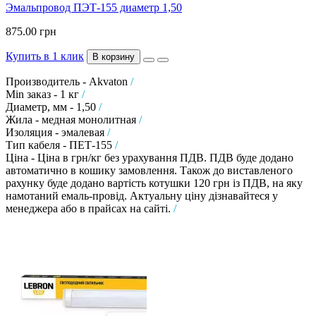
Эмальпровод ПЭТ-155 диаметр 1,50
875.00 грн
Купить в 1 клик
В корзину
Производитель - Akvaton
/
Min заказ - 1 кг
/
Диаметр, мм - 1,50
/
Жила - медная монолитная
/
Изоляция - эмалевая
/
Тип кабеля - ПЕТ-155
/
Ціна - Ціна в грн/кг без урахування ПДВ. ПДВ буде додано
автоматично в кошику замовлення. Також до виставленого
рахунку буде додано вартість котушки 120 грн із ПДВ, на яку
намотаний емаль-провід. Актуальну ціну дізнавайтеся у
менеджера або в прайсах на сайті.
/