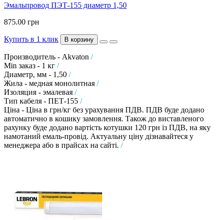
Эмальпровод ПЭТ-155 диаметр 1,50
875.00 грн
Купить в 1 клик
В корзину
Производитель - Akvaton
/
Min заказ - 1 кг
/
Диаметр, мм - 1,50
/
Жила - медная монолитная
/
Изоляция - эмалевая
/
Тип кабеля - ПЕТ-155
/
Ціна - Ціна в грн/кг без урахування ПДВ. ПДВ буде додано
автоматично в кошику замовлення. Також до виставленого
рахунку буде додано вартість котушки 120 грн із ПДВ, на яку
намотаний емаль-провід. Актуальну ціну дізнавайтеся у
менеджера або в прайсах на сайті.
/