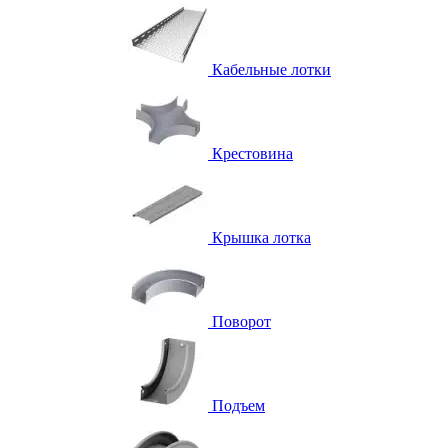
Кабельные лотки
Крестовина
Крышка лотка
Поворот
Подъем