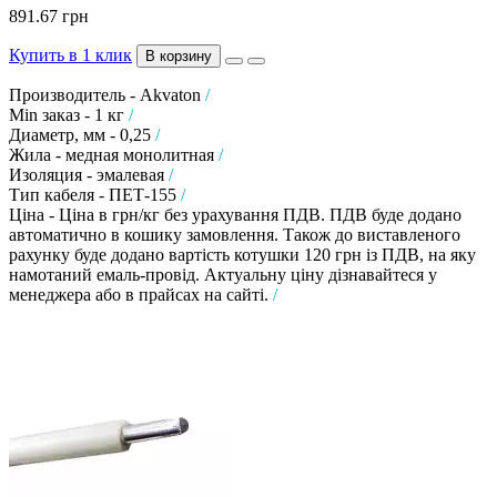
891.67 грн
Купить в 1 клик
В корзину
Производитель - Akvaton
/
Min заказ - 1 кг
/
Диаметр, мм - 0,25
/
Жила - медная монолитная
/
Изоляция - эмалевая
/
Тип кабеля - ПЕТ-155
/
Ціна - Ціна в грн/кг без урахування ПДВ. ПДВ буде додано
автоматично в кошику замовлення. Також до виставленого
рахунку буде додано вартість котушки 120 грн із ПДВ, на яку
намотаний емаль-провід. Актуальну ціну дізнавайтеся у
менеджера або в прайсах на сайті.
/