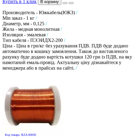
Купить в 1 клик
В корзину
Производитель - Южкабель(ЮКЗ)
/
Min заказ - 1 кг
/
Диаметр, мм - 0,125
/
Жила - медная монолитная
/
Изоляция - эмалевая
/
Тип кабеля - ПЭЭИДХ2-200
/
Ціна - Ціна в грн/кг без урахування ПДВ. ПДВ буде додано
автоматично в кошику замовлення. Також до виставленого
рахунку буде додано вартість котушки 120 грн із ПДВ, на яку
намотаний емаль-провід. Актуальну ціну дізнавайтеся у
менеджера або в прайсах на сайті.
/
Код товара :RZA-00030