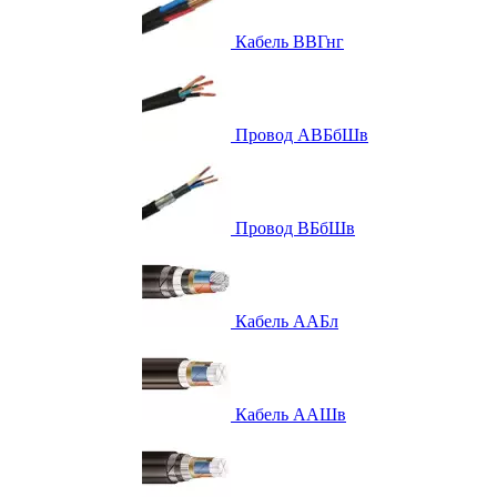
Кабель ВВГнг
Провод АВБбШв
Провод ВБбШв
Кабель ААБл
Кабель ААШв