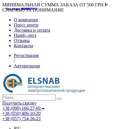
МИНИМАЛЬНАЯ СУММА ЗАКАЗА ОТ 500 ГРН ᐈ
Код товара :507000
Код товара :HUK-K00058
Код товара :Т075177
Код товара :pnsv12
Код товара :HUK-K00072
СПАСИБО ЗА ПОНИМАНИЕ
О компании
Пресс центр
Доставка и оплата
Прайс-лист
Отзывы
Контакты
Регистрация
/
Авторизация
Получить скидку
+38 (098) 166-27-69
+38 (050) 406-10-20
+38 (057) 754-36-23
RU