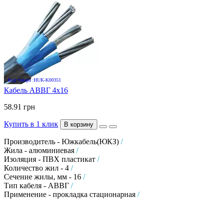
Код товара :HUK-K00351
Кабель АВВГ 4х16
58.91 грн
Купить в 1 клик
В корзину
Производитель - Южкабель(ЮКЗ)
/
Жила - алюминиевая
/
Изоляция - ПВХ пластикат
/
Количество жил - 4
/
Сечение жилы, мм - 16
/
Тип кабеля - АВВГ
/
Применение - прокладка стационарная
/