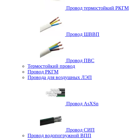
Провод термостойкий РКГМ
Провод ШВВП
Провод ПВС
Термостойкий провод
Провод РКГМ
Провода для воздушных ЛЭП
Провод AsXSn
Провод СИП
Провод водопогружной ВПП