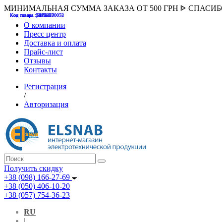
МИНИМАЛЬНАЯ СУММА ЗАКАЗА ОТ 500 ГРН ᐈ СПАСИ
Код товара :507000
Код товара :HUK-K00058
Код товара :Т075177
Код товара :pnsv12
Код товара :HUK-K00072
О компании
Пресс центр
Доставка и оплата
Прайс-лист
Отзывы
Контакты
Регистрация
/
Авторизация
Получить скидку
+38 (098) 166-27-69
+38 (050) 406-10-20
+38 (057) 754-36-23
RU
|