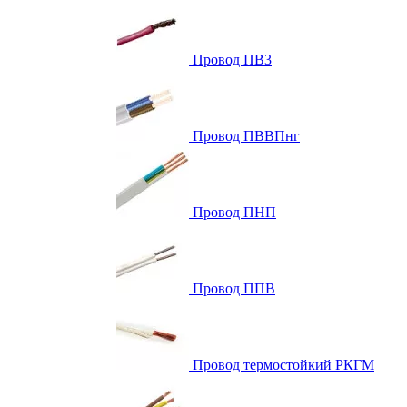
Провод ПВ3
Провод ПВВПнг
Провод ПНП
Провод ППВ
Провод термостойкий РКГМ