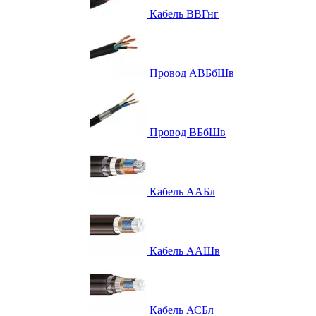
Кабель ВВГнг
Провод АВБбШв
Провод ВБбШв
Кабель ААБл
Кабель ААШв
Кабель АСБл