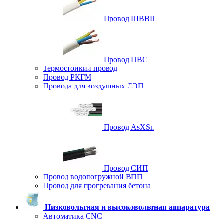
Провод ШВВП
Провод ПВС
Термостойкий провод
Провод РКГМ
Провода для воздушных ЛЭП
Провод AsXSn
Провод СИП
Провод водопогружной ВПП
Провод для прогревания бетона
Низковольтная и высоковольтная аппаратура
Автоматика CNC