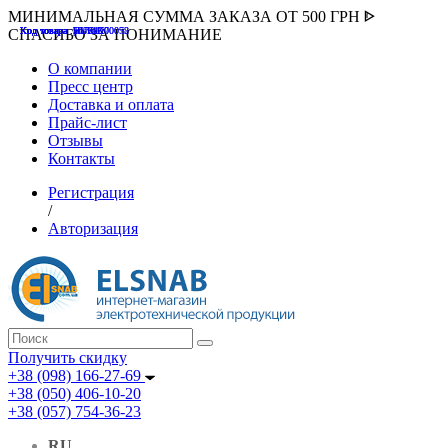
МИНИМАЛЬНАЯ СУММА ЗАКАЗА ОТ 500 ГРН ᐈ
Код товара :507000
Код товара :HUK-K00058
Код товара :Т075177
Код товара :pnsv12
Код товара :HUK-K00072
СПАСИБО ЗА ПОНИМАНИЕ
О компании
Пресс центр
Доставка и оплата
Прайс-лист
Отзывы
Контакты
Регистрация
/
Авторизация
Получить скидку
+38 (098) 166-27-69
+38 (050) 406-10-20
+38 (057) 754-36-23
RU