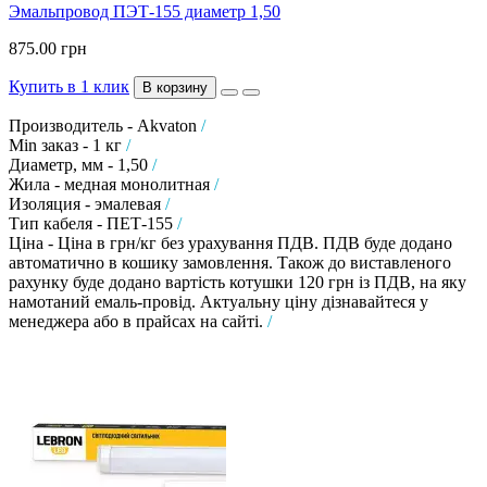
Эмальпровод ПЭТ-155 диаметр 1,50
875.00 грн
Купить в 1 клик
В корзину
Производитель - Akvaton
/
Min заказ - 1 кг
/
Диаметр, мм - 1,50
/
Жила - медная монолитная
/
Изоляция - эмалевая
/
Тип кабеля - ПЕТ-155
/
Ціна - Ціна в грн/кг без урахування ПДВ. ПДВ буде додано
автоматично в кошику замовлення. Також до виставленого
рахунку буде додано вартість котушки 120 грн із ПДВ, на яку
намотаний емаль-провід. Актуальну ціну дізнавайтеся у
менеджера або в прайсах на сайті.
/