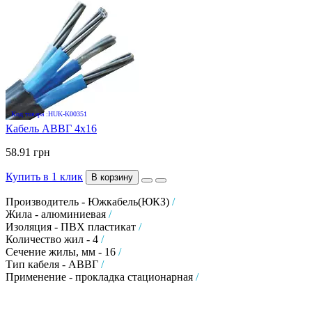
Код товара :HUK-K00351
Кабель АВВГ 4х16
58.91 грн
Купить в 1 клик
В корзину
Производитель - Южкабель(ЮКЗ)
/
Жила - алюминиевая
/
Изоляция - ПВХ пластикат
/
Количество жил - 4
/
Сечение жилы, мм - 16
/
Тип кабеля - АВВГ
/
Применение - прокладка стационарная
/