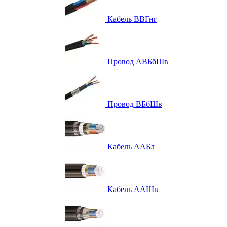
Кабель ВВГнг
Провод АВБбШв
Провод ВБбШв
Кабель ААБл
Кабель ААШв