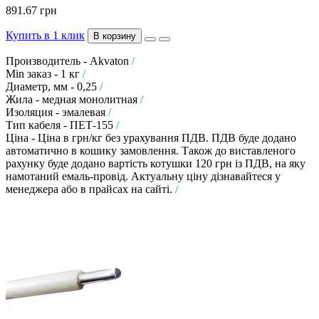
891.67 грн
Купить в 1 клик
В корзину
Производитель - Akvaton
/
Min заказ - 1 кг
/
Диаметр, мм - 0,25
/
Жила - медная монолитная
/
Изоляция - эмалевая
/
Тип кабеля - ПЕТ-155
/
Ціна - Ціна в грн/кг без урахування ПДВ. ПДВ буде додано
автоматично в кошику замовлення. Також до виставленого
рахунку буде додано вартість котушки 120 грн із ПДВ, на яку
намотаний емаль-провід. Актуальну ціну дізнавайтеся у
менеджера або в прайсах на сайті.
/