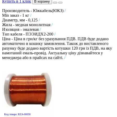
Купить в 1 клик
В корзину
Производитель - Южкабель(ЮКЗ)
/
Min заказ - 1 кг
/
Диаметр, мм - 0,125
/
Жила - медная монолитная
/
Изоляция - эмалевая
/
Тип кабеля - ПЭЭИДХ2-200
/
Ціна - Ціна в грн/кг без урахування ПДВ. ПДВ буде додано
автоматично в кошику замовлення. Також до виставленого
рахунку буде додано вартість котушки 120 грн із ПДВ, на яку
намотаний емаль-провід. Актуальну ціну дізнавайтеся у
менеджера або в прайсах на сайті.
/
Код товара :RZA-00030