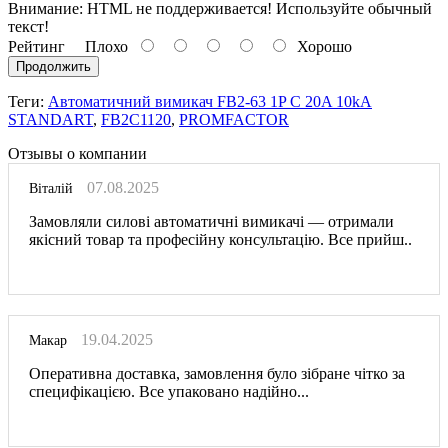
Внимание:
HTML не поддерживается! Используйте обычный
текст!
Рейтинг
Плохо
Хорошо
Продолжить
Теги:
Автоматичний вимикач FB2-63 1P C 20A 10kA
STANDART
,
FB2C1120
,
PROMFACTOR
Отзывы о компании
07.08.2025
Віталій
Замовляли силові автоматичні вимикачі — отримали
якісний товар та професійну консультацію. Все прийш..
19.04.2025
Макар
Оперативна доставка, замовлення було зібране чітко за
специфікацією. Все упаковано надійно...