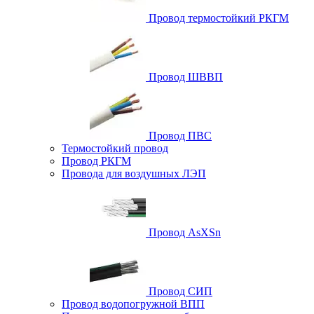
Провод термостойкий РКГМ
Провод ШВВП
Провод ПВС
Термостойкий провод
Провод РКГМ
Провода для воздушных ЛЭП
Провод AsXSn
Провод СИП
Провод водопогружной ВПП