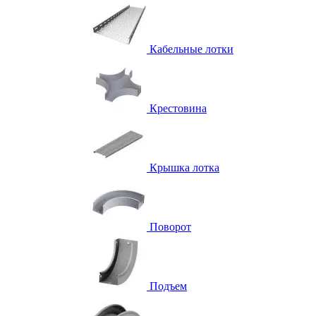
Кабельные лотки
Крестовина
Крышка лотка
Поворот
Подъем