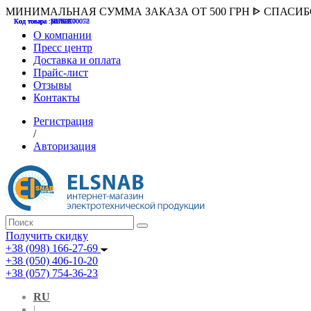
МИНИМАЛЬНАЯ СУММА ЗАКАЗА ОТ 500 ГРН ᐈ СПАСИ
Код товара :507000
Код товара :HUK-K00058
Код товара :Т075177
Код товара :pnsv12
Код товара :HUK-K00072
О компании
Пресс центр
Доставка и оплата
Прайс-лист
Отзывы
Контакты
Регистрация
/
Авторизация
Получить скидку
+38 (098) 166-27-69
+38 (050) 406-10-20
+38 (057) 754-36-23
RU
|