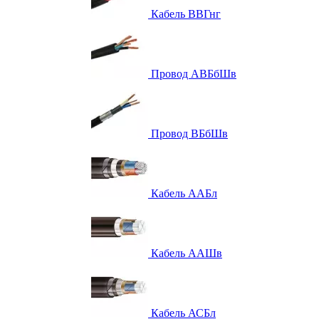
Кабель ВВГнг
Провод АВБбШв
Провод ВБбШв
Кабель ААБл
Кабель ААШв
Кабель АСБл