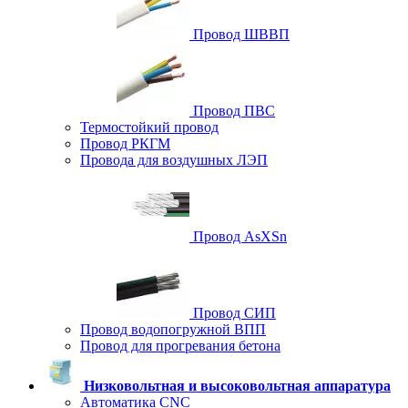
Провод ШВВП
Провод ПВС
Термостойкий провод
Провод РКГМ
Провода для воздушных ЛЭП
Провод AsXSn
Провод СИП
Провод водопогружной ВПП
Провод для прогревания бетона
Низковольтная и высоковольтная аппаратура
Автоматика CNC