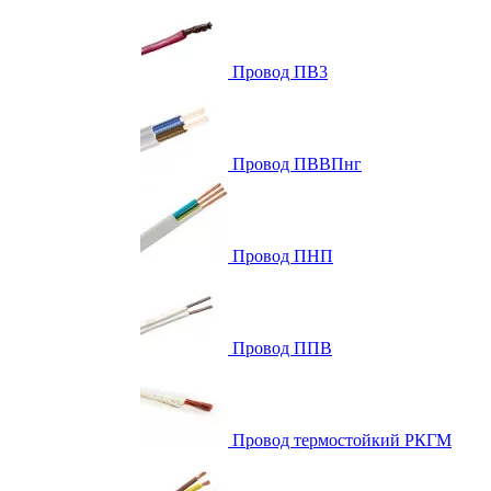
Провод ПВ3
Провод ПВВПнг
Провод ПНП
Провод ППВ
Провод термостойкий РКГМ