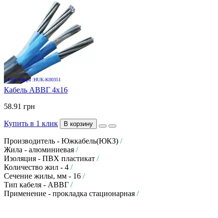
Код товара :HUK-K00351
Кабель АВВГ 4х16
58.91 грн
Купить в 1 клик
В корзину
Производитель - Южкабель(ЮКЗ)
/
Жила - алюминиевая
/
Изоляция - ПВХ пластикат
/
Количество жил - 4
/
Сечение жилы, мм - 16
/
Тип кабеля - АВВГ
/
Применение - прокладка стационарная
/