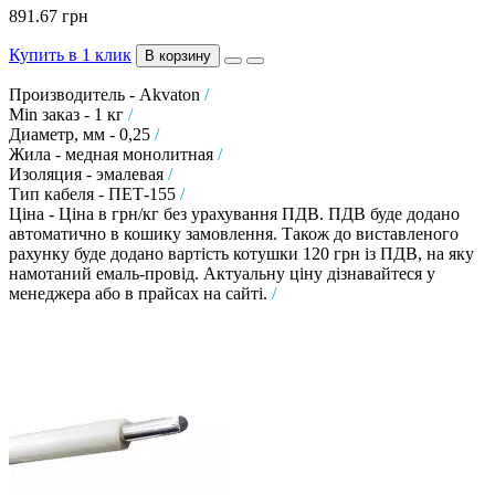
891.67 грн
Купить в 1 клик
В корзину
Производитель - Akvaton
/
Min заказ - 1 кг
/
Диаметр, мм - 0,25
/
Жила - медная монолитная
/
Изоляция - эмалевая
/
Тип кабеля - ПЕТ-155
/
Ціна - Ціна в грн/кг без урахування ПДВ. ПДВ буде додано
автоматично в кошику замовлення. Також до виставленого
рахунку буде додано вартість котушки 120 грн із ПДВ, на яку
намотаний емаль-провід. Актуальну ціну дізнавайтеся у
менеджера або в прайсах на сайті.
/