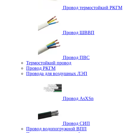
Провод термостойкий РКГМ
Провод ШВВП
Провод ПВС
Термостойкий провод
Провод РКГМ
Провода для воздушных ЛЭП
Провод AsXSn
Провод СИП
Провод водопогружной ВПП