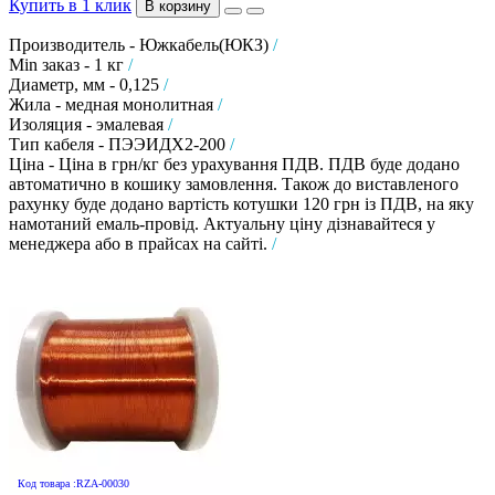
Купить в 1 клик
В корзину
Производитель - Южкабель(ЮКЗ)
/
Min заказ - 1 кг
/
Диаметр, мм - 0,125
/
Жила - медная монолитная
/
Изоляция - эмалевая
/
Тип кабеля - ПЭЭИДХ2-200
/
Ціна - Ціна в грн/кг без урахування ПДВ. ПДВ буде додано
автоматично в кошику замовлення. Також до виставленого
рахунку буде додано вартість котушки 120 грн із ПДВ, на яку
намотаний емаль-провід. Актуальну ціну дізнавайтеся у
менеджера або в прайсах на сайті.
/
Код товара :RZA-00030