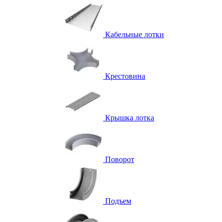
Кабельные лотки
Крестовина
Крышка лотка
Поворот
Подъем