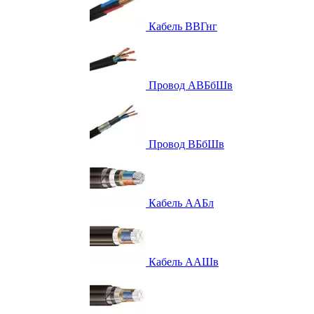
Кабель ВВГнг
Провод АВБбШв
Провод ВБбШв
Кабель ААБл
Кабель ААШв