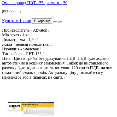
Эмальпровод ПЭТ-155 диаметр 1,50
875.00 грн
Купить в 1 клик
В корзину
Производитель - Akvaton
/
Min заказ - 1 кг
/
Диаметр, мм - 1,50
/
Жила - медная монолитная
/
Изоляция - эмалевая
/
Тип кабеля - ПЕТ-155
/
Ціна - Ціна в грн/кг без урахування ПДВ. ПДВ буде додано
автоматично в кошику замовлення. Також до виставленого
рахунку буде додано вартість котушки 120 грн із ПДВ, на яку
намотаний емаль-провід. Актуальну ціну дізнавайтеся у
менеджера або в прайсах на сайті.
/