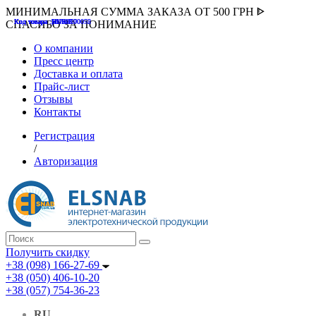
МИНИМАЛЬНАЯ СУММА ЗАКАЗА ОТ 500 ГРН ᐈ
Код товара :507000
Код товара :HUK-K00058
Код товара :Т075177
Код товара :pnsv12
Код товара :HUK-K00072
СПАСИБО ЗА ПОНИМАНИЕ
О компании
Пресс центр
Доставка и оплата
Прайс-лист
Отзывы
Контакты
Регистрация
/
Авторизация
Получить скидку
+38 (098) 166-27-69
+38 (050) 406-10-20
+38 (057) 754-36-23
RU