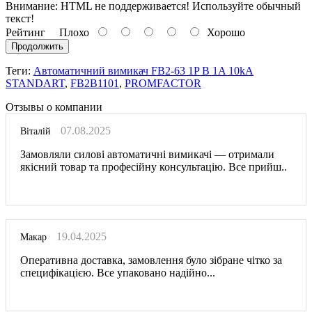
Внимание:
HTML не поддерживается! Используйте обычный
текст!
Рейтинг
Плохо
Хорошо
Продолжить
Теги:
Автоматичний вимикач FB2-63 1P B 1A 10kA
STANDART
,
FB2B1101
,
PROMFACTOR
Отзывы о компании
07.08.2025
Віталій
Замовляли силові автоматичні вимикачі — отримали
якісний товар та професійну консультацію. Все прийш..
19.04.2025
Макар
Оперативна доставка, замовлення було зібране чітко за
специфікацією. Все упаковано надійно...