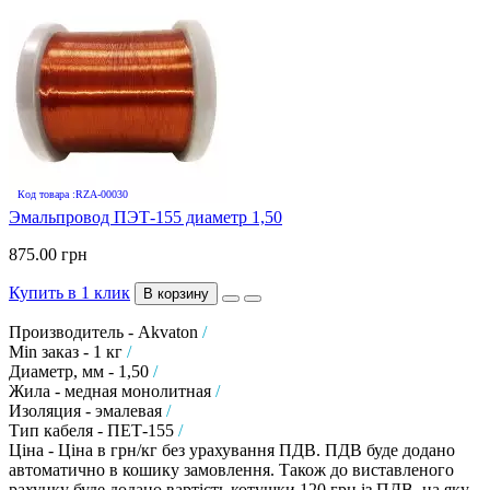
Код товара :RZA-00030
Эмальпровод ПЭТ-155 диаметр 1,50
875.00 грн
Купить в 1 клик
В корзину
Производитель - Akvaton
/
Min заказ - 1 кг
/
Диаметр, мм - 1,50
/
Жила - медная монолитная
/
Изоляция - эмалевая
/
Тип кабеля - ПЕТ-155
/
Ціна - Ціна в грн/кг без урахування ПДВ. ПДВ буде додано
автоматично в кошику замовлення. Також до виставленого
рахунку буде додано вартість котушки 120 грн із ПДВ, на яку