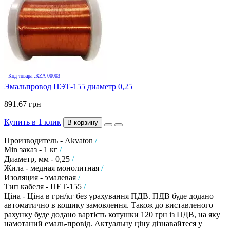
Код товара :RZA-00003
Эмальпровод ПЭТ-155 диаметр 0,25
891.67 грн
Купить в 1 клик
В корзину
Производитель - Akvaton
/
Min заказ - 1 кг
/
Диаметр, мм - 0,25
/
Жила - медная монолитная
/
Изоляция - эмалевая
/
Тип кабеля - ПЕТ-155
/
Ціна - Ціна в грн/кг без урахування ПДВ. ПДВ буде додано
автоматично в кошику замовлення. Також до виставленого
рахунку буде додано вартість котушки 120 грн із ПДВ, на яку
намотаний емаль-провід. Актуальну ціну дізнавайтеся у