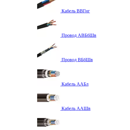
Кабель ВВГнг
Провод АВБбШв
Провод ВБбШв
Кабель ААБл
Кабель ААШв