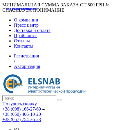
МИНИМАЛЬНАЯ СУММА ЗАКАЗА ОТ 500 ГРН ᐈ
Код товара :507000
Код товара :HUK-K00058
Код товара :Т075177
Код товара :pnsv12
Код товара :HUK-K00072
СПАСИБО ЗА ПОНИМАНИЕ
О компании
Пресс центр
Доставка и оплата
Прайс-лист
Отзывы
Контакты
Регистрация
/
Авторизация
Получить скидку
+38 (098) 166-27-69
+38 (050) 406-10-20
+38 (057) 754-36-23
RU