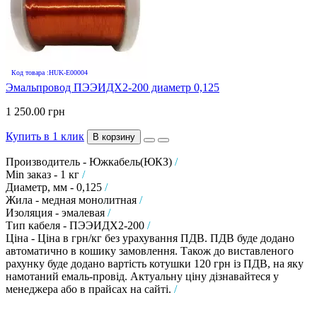
Код товара :HUK-E00004
Эмальпровод ПЭЭИДХ2-200 диаметр 0,125
1 250.00 грн
Купить в 1 клик
В корзину
Производитель - Южкабель(ЮКЗ)
/
Min заказ - 1 кг
/
Диаметр, мм - 0,125
/
Жила - медная монолитная
/
Изоляция - эмалевая
/
Тип кабеля - ПЭЭИДХ2-200
/
Ціна - Ціна в грн/кг без урахування ПДВ. ПДВ буде додано
автоматично в кошику замовлення. Також до виставленого
рахунку буде додано вартість котушки 120 грн із ПДВ, на яку
намотаний емаль-провід. Актуальну ціну дізнавайтеся у
менеджера або в прайсах на сайті.
/