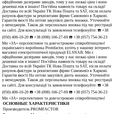
офіційними дилерами заводів, тому у нас низькі ціни і вони
дешевші ніж в інших! Постійна наявність товару на складі!
Доставка по всій Україні ТК Нова Пошта та SAT, після оплати
рахунок-фактури за реквізитами фірми Самовивіз в Харкові.
Гарантія якості На оптові закупівлі діють знижки. Уточнюйте
у менеджерів. Також діє персональна знижка під час реєстрації
на сайті. Для консультації та замовлення телефонуйте: ☎️ +38
(050) 406-10-20 ☎️ +38 (098) 166-27-69 ☎️ +38 (057) 754-36-23
Ми «ЗА» перспективне та довгострокове співробітництво!
українського виробника Promfactor, купіть у нашому інтернет-
магазині електротехнічної продукції ELSNAB. Ми є
офіційними дилерами заводів, тому у нас низькі ціни і вони
дешевші ніж в інших! Постійна наявність товару на складі!
Доставка по всій Україні ТК Нова Пошта та SAT, після оплати
рахунок-фактури за реквізитами фірми Самовивіз в Харкові.
Гарантія якості На оптові закупівлі діють знижки. Уточнюйте
у менеджерів. Також діє персональна знижка під час реєстрації
на сайті. Для консультації та замовлення телефонуйте: ☎️ +38
(050) 406-10-20 ☎️ +38 (098) 166-27-69 ☎️ +38 (057) 754-36-23
Ми «ЗА» перспективне та довгострокове співробітництво!
ОСНОВНЫЕ ХАРАКТЕРИСТИКИ
Производитель
PROMFACTOR