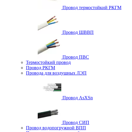
Провод термостойкий РКГМ
Провод ШВВП
Провод ПВС
Термостойкий провод
Провод РКГМ
Провода для воздушных ЛЭП
Провод AsXSn
Провод СИП
Провод водопогружной ВПП