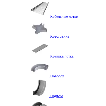
Кабельные лотки
Крестовина
Крышка лотка
Поворот
Подъем