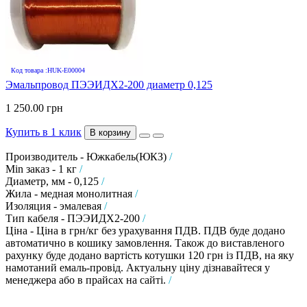
Код товара :HUK-E00004
Эмальпровод ПЭЭИДХ2-200 диаметр 0,125
1 250.00 грн
Купить в 1 клик
В корзину
Производитель - Южкабель(ЮКЗ)
/
Min заказ - 1 кг
/
Диаметр, мм - 0,125
/
Жила - медная монолитная
/
Изоляция - эмалевая
/
Тип кабеля - ПЭЭИДХ2-200
/
Ціна - Ціна в грн/кг без урахування ПДВ. ПДВ буде додано
автоматично в кошику замовлення. Також до виставленого
рахунку буде додано вартість котушки 120 грн із ПДВ, на яку
намотаний емаль-провід. Актуальну ціну дізнавайтеся у
менеджера або в прайсах на сайті.
/