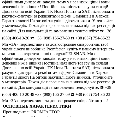
офіційними дилерами заводів, тому у нас низькі ціни і вони
дешевші ніж в інших! Постійна наявність товару на складі!
Доставка по всій Україні ТК Нова Пошта та SAT, після оплати
рахунок-фактури за реквізитами фірми Самовивіз в Харкові.
Гарантія якості На оптові закупівлі діють знижки. Уточнюйте
у менеджерів. Також діє персональна знижка під час реєстрації
на сайті. Для консультації та замовлення телефонуйте: ☎️ +38
(050) 406-10-20 ☎️ +38 (098) 166-27-69 ☎️ +38 (057) 754-36-23
Ми «ЗА» перспективне та довгострокове співробітництво!
українського виробника Promfactor, купіть у нашому інтернет-
магазині електротехнічної продукції ELSNAB. Ми є
офіційними дилерами заводів, тому у нас низькі ціни і вони
дешевші ніж в інших! Постійна наявність товару на складі!
Доставка по всій Україні ТК Нова Пошта та SAT, після оплати
рахунок-фактури за реквізитами фірми Самовивіз в Харкові.
Гарантія якості На оптові закупівлі діють знижки. Уточнюйте
у менеджерів. Також діє персональна знижка під час реєстрації
на сайті. Для консультації та замовлення телефонуйте: ☎️ +38
(050) 406-10-20 ☎️ +38 (098) 166-27-69 ☎️ +38 (057) 754-36-23
Ми «ЗА» перспективне та довгострокове співробітництво!
ОСНОВНЫЕ ХАРАКТЕРИСТИКИ
Производитель
PROMFACTOR