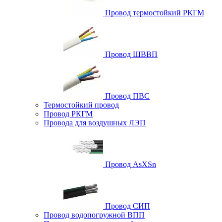
Провод термостойкий РКГМ
Провод ШВВП
Провод ПВС
Термостойкий провод
Провод РКГМ
Провода для воздушных ЛЭП
Провод AsXSn
Провод СИП
Провод водопогружной ВПП