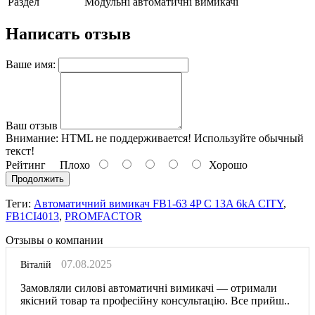
Раздел
Модульні автоматичні вимикачі
Написать отзыв
Ваше имя:
Ваш отзыв
Внимание:
HTML не поддерживается! Используйте обычный
текст!
Рейтинг
Плохо
Хорошо
Продолжить
Теги:
Автоматичний вимикач FB1-63 4P C 13A 6kA CITY
,
FB1CI4013
,
PROMFACTOR
Отзывы о компании
07.08.2025
Віталій
Замовляли силові автоматичні вимикачі — отримали
якісний товар та професійну консультацію. Все прийш..