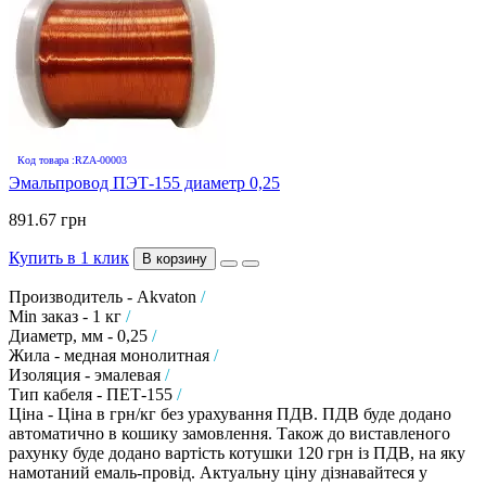
Код товара :RZA-00003
Эмальпровод ПЭТ-155 диаметр 0,25
891.67 грн
Купить в 1 клик
В корзину
Производитель - Akvaton
/
Min заказ - 1 кг
/
Диаметр, мм - 0,25
/
Жила - медная монолитная
/
Изоляция - эмалевая
/
Тип кабеля - ПЕТ-155
/
Ціна - Ціна в грн/кг без урахування ПДВ. ПДВ буде додано
автоматично в кошику замовлення. Також до виставленого
рахунку буде додано вартість котушки 120 грн із ПДВ, на яку
намотаний емаль-провід. Актуальну ціну дізнавайтеся у