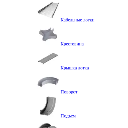
Кабельные лотки
Крестовина
Крышка лотка
Поворот
Подъем