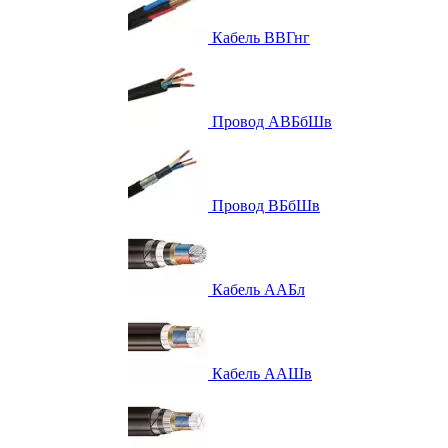
Кабель ВВГнг
Провод АВБбШв
Провод ВБбШв
Кабель ААБл
Кабель ААШв