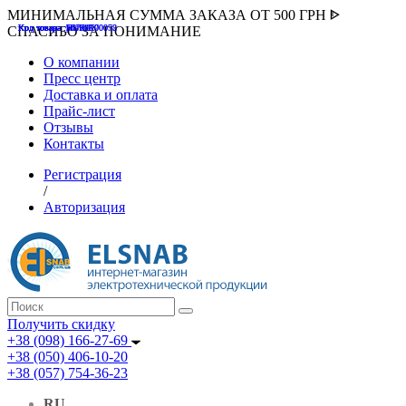
МИНИМАЛЬНАЯ СУММА ЗАКАЗА ОТ 500 ГРН ᐈ
Код товара :507000
Код товара :HUK-K00058
Код товара :Т075177
Код товара :pnsv12
Код товара :HUK-K00072
СПАСИБО ЗА ПОНИМАНИЕ
О компании
Пресс центр
Доставка и оплата
Прайс-лист
Отзывы
Контакты
Регистрация
/
Авторизация
Получить скидку
+38 (098) 166-27-69
+38 (050) 406-10-20
+38 (057) 754-36-23
RU