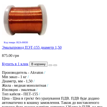
Код товара :RZA-00030
Эмальпровод ПЭТ-155 диаметр 1,50
875.00 грн
Купить в 1 клик
В корзину
Производитель - Akvaton
/
Min заказ - 1 кг
/
Диаметр, мм - 1,50
/
Жила - медная монолитная
/
Изоляция - эмалевая
/
Тип кабеля - ПЕТ-155
/
Ціна - Ціна в грн/кг без урахування ПДВ. ПДВ буде додано
автоматично в кошику замовлення. Також до виставленого
рахунку буде додано вартість котушки 120 грн із ПДВ, на яку