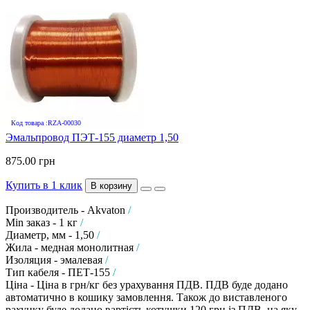
Код товара :RZA-00030
Эмальпровод ПЭТ-155 диаметр 1,50
875.00 грн
Купить в 1 клик
В корзину
Производитель - Akvaton
/
Min заказ - 1 кг
/
Диаметр, мм - 1,50
/
Жила - медная монолитная
/
Изоляция - эмалевая
/
Тип кабеля - ПЕТ-155
/
Ціна - Ціна в грн/кг без урахування ПДВ. ПДВ буде додано
автоматично в кошику замовлення. Також до виставленого
рахунку буде додано вартість котушки 120 грн із ПДВ, на яку