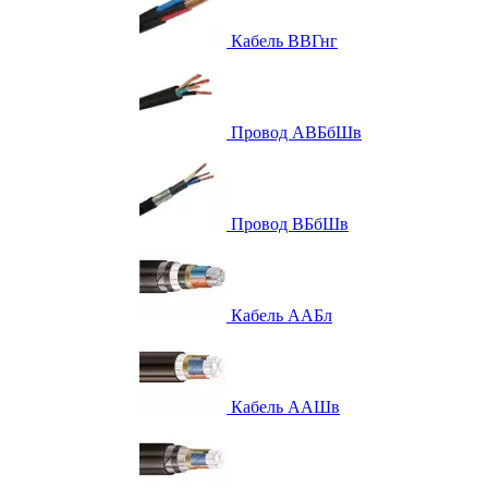
Кабель ВВГнг
Провод АВБбШв
Провод ВБбШв
Кабель ААБл
Кабель ААШв