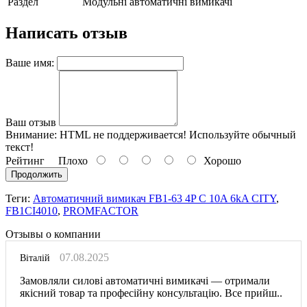
Раздел
Модульні автоматичні вимикачі
Написать отзыв
Ваше имя:
Ваш отзыв
Внимание:
HTML не поддерживается! Используйте обычный
текст!
Рейтинг
Плохо
Хорошо
Продолжить
Теги:
Автоматичний вимикач FB1-63 4P C 10A 6kA CITY
,
FB1CI4010
,
PROMFACTOR
Отзывы о компании
07.08.2025
Віталій
Замовляли силові автоматичні вимикачі — отримали
якісний товар та професійну консультацію. Все прийш..