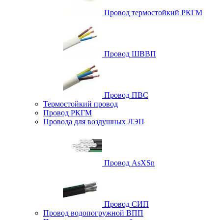
Провод термостойкий РКГМ
Провод ШВВП
Провод ПВС
Термостойкий провод
Провод РКГМ
Провода для воздушных ЛЭП
Провод AsXSn
Провод СИП
Провод водопогружной ВПП