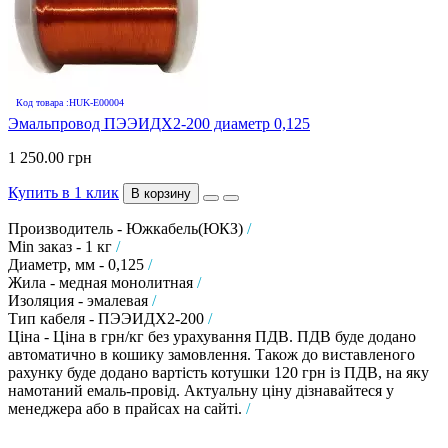
Код товара :HUK-E00004
Эмальпровод ПЭЭИДХ2-200 диаметр 0,125
1 250.00 грн
Купить в 1 клик
В корзину
Производитель - Южкабель(ЮКЗ)
/
Min заказ - 1 кг
/
Диаметр, мм - 0,125
/
Жила - медная монолитная
/
Изоляция - эмалевая
/
Тип кабеля - ПЭЭИДХ2-200
/
Ціна - Ціна в грн/кг без урахування ПДВ. ПДВ буде додано
автоматично в кошику замовлення. Також до виставленого
рахунку буде додано вартість котушки 120 грн із ПДВ, на яку
намотаний емаль-провід. Актуальну ціну дізнавайтеся у
менеджера або в прайсах на сайті.
/