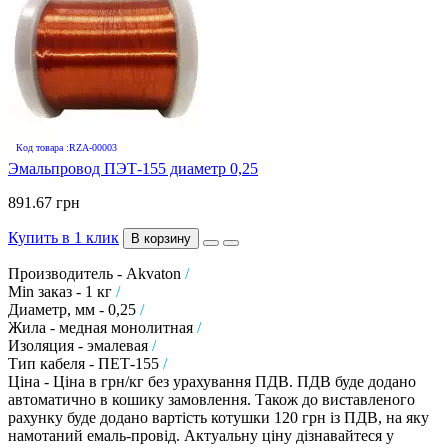
Код товара :RZA-00003
Эмальпровод ПЭТ-155 диаметр 0,25
891.67 грн
Купить в 1 клик
В корзину
Производитель - Akvaton
/
Min заказ - 1 кг
/
Диаметр, мм - 0,25
/
Жила - медная монолитная
/
Изоляция - эмалевая
/
Тип кабеля - ПЕТ-155
/
Ціна - Ціна в грн/кг без урахування ПДВ. ПДВ буде додано
автоматично в кошику замовлення. Також до виставленого
рахунку буде додано вартість котушки 120 грн із ПДВ, на яку
намотаний емаль-провід. Актуальну ціну дізнавайтеся у