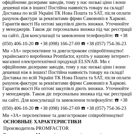
офіційними дилерами заводів, тому у нас низькі ціни і вони
дешевші ніж в інших! Постійна наявність товару на складі!
Доставка по всій Україні ТК Нова Пошта та SAT, після оплати
рахунок-фактури за реквізитами фірми Самовивіз в Харкові.
Гарантія якості На оптові закупівлі діють знижки. Уточнюйте
у менеджерів. Також діє персональна знижка під час реєстрації
на сайті. Для консультації та замовлення телефонуйте: ☎️ +38
(050) 406-10-20 ☎️ +38 (098) 166-27-69 ☎️ +38 (057) 754-36-23
Ми «ЗА» перспективне та довгострокове співробітництво!
українського виробника Promfactor, купіть у нашому інтернет-
магазині електротехнічної продукції ELSNAB. Ми є
офіційними дилерами заводів, тому у нас низькі ціни і вони
дешевші ніж в інших! Постійна наявність товару на складі!
Доставка по всій Україні ТК Нова Пошта та SAT, після оплати
рахунок-фактури за реквізитами фірми Самовивіз в Харкові.
Гарантія якості На оптові закупівлі діють знижки. Уточнюйте
у менеджерів. Також діє персональна знижка під час реєстрації
на сайті. Для консультації та замовлення телефонуйте: ☎️ +38
(050) 406-10-20 ☎️ +38 (098) 166-27-69 ☎️ +38 (057) 754-36-23
Ми «ЗА» перспективне та довгострокове співробітництво!
ОСНОВНЫЕ ХАРАКТЕРИСТИКИ
Производитель
PROMFACTOR