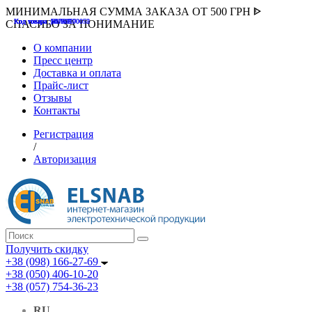
МИНИМАЛЬНАЯ СУММА ЗАКАЗА ОТ 500 ГРН ᐈ
Код товара :507000
Код товара :HUK-K00058
Код товара :Т075177
Код товара :pnsv12
Код товара :HUK-K00072
СПАСИБО ЗА ПОНИМАНИЕ
О компании
Пресс центр
Доставка и оплата
Прайс-лист
Отзывы
Контакты
Регистрация
/
Авторизация
Получить скидку
+38 (098) 166-27-69
+38 (050) 406-10-20
+38 (057) 754-36-23
RU