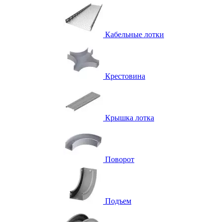
Кабельные лотки
Крестовина
Крышка лотка
Поворот
Подъем