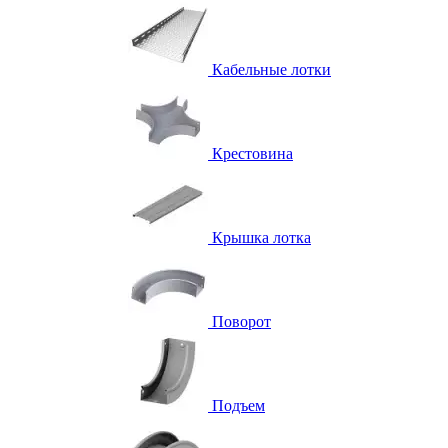
Кабельные лотки
Крестовина
Крышка лотка
Поворот
Подъем