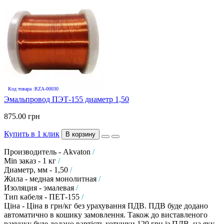
Код товара :RZA-00030
Эмальпровод ПЭТ-155 диаметр 1,50
875.00 грн
Купить в 1 клик
В корзину
Производитель - Akvaton
/
Min заказ - 1 кг
/
Диаметр, мм - 1,50
/
Жила - медная монолитная
/
Изоляция - эмалевая
/
Тип кабеля - ПЕТ-155
/
Ціна - Ціна в грн/кг без урахування ПДВ. ПДВ буде додано
автоматично в кошику замовлення. Також до виставленого
рахунку буде додано вартість котушки 120 грн із ПДВ, на яку