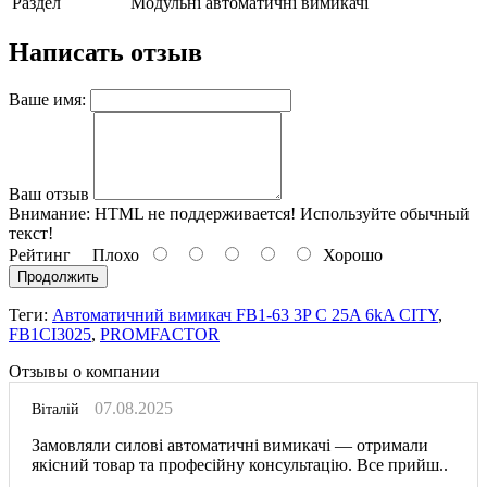
Раздел
Модульні автоматичні вимикачі
Написать отзыв
Ваше имя:
Ваш отзыв
Внимание:
HTML не поддерживается! Используйте обычный
текст!
Рейтинг
Плохо
Хорошо
Продолжить
Теги:
Автоматичний вимикач FB1-63 3P C 25A 6kA CITY
,
FB1CI3025
,
PROMFACTOR
Отзывы о компании
07.08.2025
Віталій
Замовляли силові автоматичні вимикачі — отримали
якісний товар та професійну консультацію. Все прийш..