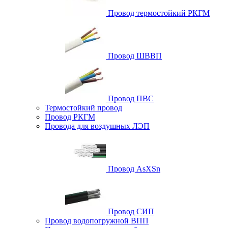
Провод термостойкий РКГМ
Провод ШВВП
Провод ПВС
Термостойкий провод
Провод РКГМ
Провода для воздушных ЛЭП
Провод AsXSn
Провод СИП
Провод водопогружной ВПП