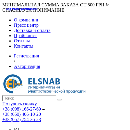
МИНИМАЛЬНАЯ СУММА ЗАКАЗА ОТ 500 ГРН ᐈ
Код товара :507000
Код товара :HUK-K00058
Код товара :Т075177
Код товара :pnsv12
Код товара :HUK-K00072
СПАСИБО ЗА ПОНИМАНИЕ
О компании
Пресс центр
Доставка и оплата
Прайс-лист
Отзывы
Контакты
Регистрация
/
Авторизация
Получить скидку
+38 (098) 166-27-69
+38 (050) 406-10-20
+38 (057) 754-36-23
RU