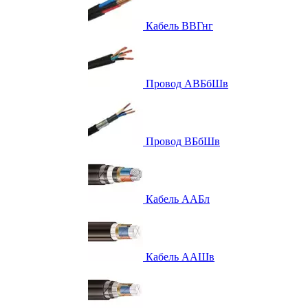
Кабель ВВГнг
Провод АВБбШв
Провод ВБбШв
Кабель ААБл
Кабель ААШв