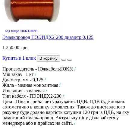
Код товара :HUK-E00004
Эмальпровод ПЭЭИДХ2-200 диаметр 0,125
1 250.00 грн
Купить в 1 клик
В корзину
Производитель - Южкабель(ЮКЗ)
/
Min заказ - 1 кг
/
Диаметр, мм - 0,125
/
Жила - медная монолитная
/
Изоляция - эмалевая
/
Тип кабеля - ПЭЭИДХ2-200
/
Ціна - Ціна в грн/кг без урахування ПДВ. ПДВ буде додано
автоматично в кошику замовлення. Також до виставленого
рахунку буде додано вартість котушки 120 грн із ПДВ, на яку
намотаний емаль-провід. Актуальну ціну дізнавайтеся у
менеджера або в прайсах на сайті.
/