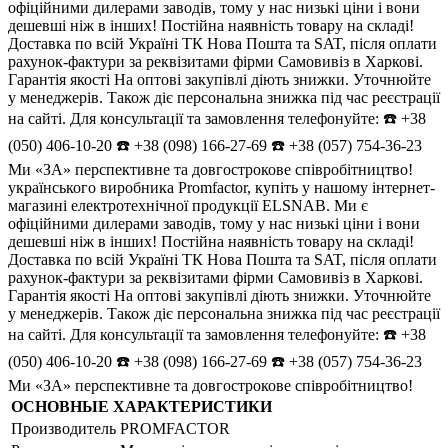
офіційними дилерами заводів, тому у нас низькі ціни і вони
дешевші ніж в інших! Постійна наявність товару на складі!
Доставка по всій Україні ТК Нова Пошта та SAT, після оплати
рахунок-фактури за реквізитами фірми Самовивіз в Харкові.
Гарантія якості На оптові закупівлі діють знижки. Уточнюйте
у менеджерів. Також діє персональна знижка під час реєстрації
на сайті. Для консультації та замовлення телефонуйте: ☎️ +38
(050) 406-10-20 ☎️ +38 (098) 166-27-69 ☎️ +38 (057) 754-36-23
Ми «ЗА» перспективне та довгострокове співробітництво!
українського виробника Promfactor, купіть у нашому інтернет-
магазині електротехнічної продукції ELSNAB. Ми є
офіційними дилерами заводів, тому у нас низькі ціни і вони
дешевші ніж в інших! Постійна наявність товару на складі!
Доставка по всій Україні ТК Нова Пошта та SAT, після оплати
рахунок-фактури за реквізитами фірми Самовивіз в Харкові.
Гарантія якості На оптові закупівлі діють знижки. Уточнюйте
у менеджерів. Також діє персональна знижка під час реєстрації
на сайті. Для консультації та замовлення телефонуйте: ☎️ +38
(050) 406-10-20 ☎️ +38 (098) 166-27-69 ☎️ +38 (057) 754-36-23
Ми «ЗА» перспективне та довгострокове співробітництво!
ОСНОВНЫЕ ХАРАКТЕРИСТИКИ
Производитель
PROMFACTOR