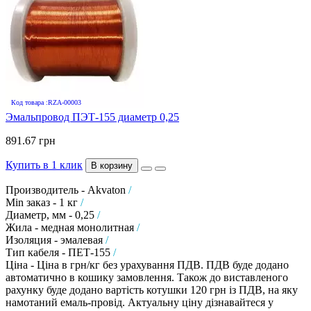
Код товара :RZA-00003
Эмальпровод ПЭТ-155 диаметр 0,25
891.67 грн
Купить в 1 клик
В корзину
Производитель - Akvaton
/
Min заказ - 1 кг
/
Диаметр, мм - 0,25
/
Жила - медная монолитная
/
Изоляция - эмалевая
/
Тип кабеля - ПЕТ-155
/
Ціна - Ціна в грн/кг без урахування ПДВ. ПДВ буде додано
автоматично в кошику замовлення. Також до виставленого
рахунку буде додано вартість котушки 120 грн із ПДВ, на яку
намотаний емаль-провід. Актуальну ціну дізнавайтеся у