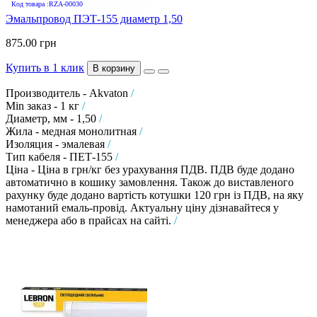
Код товара :RZA-00030
Эмальпровод ПЭТ-155 диаметр 1,50
875.00 грн
Купить в 1 клик
В корзину
Производитель - Akvaton
/
Min заказ - 1 кг
/
Диаметр, мм - 1,50
/
Жила - медная монолитная
/
Изоляция - эмалевая
/
Тип кабеля - ПЕТ-155
/
Ціна - Ціна в грн/кг без урахування ПДВ. ПДВ буде додано
автоматично в кошику замовлення. Також до виставленого
рахунку буде додано вартість котушки 120 грн із ПДВ, на яку
намотаний емаль-провід. Актуальну ціну дізнавайтеся у
менеджера або в прайсах на сайті.
/