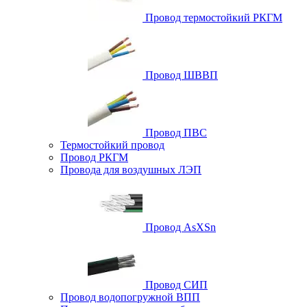
Провод термостойкий РКГМ
Провод ШВВП
Провод ПВС
Термостойкий провод
Провод РКГМ
Провода для воздушных ЛЭП
Провод AsXSn
Провод СИП
Провод водопогружной ВПП