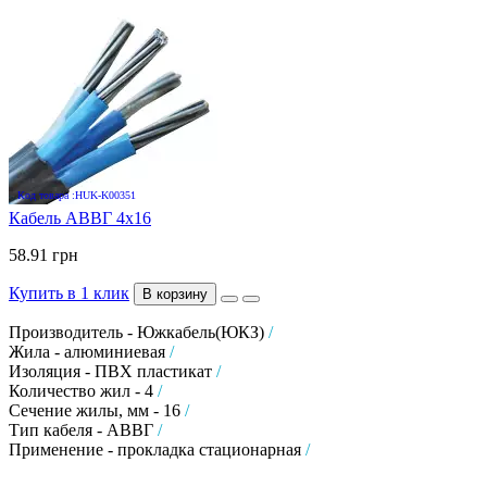
Код товара :HUK-K00351
Кабель АВВГ 4х16
58.91 грн
Купить в 1 клик
В корзину
Производитель - Южкабель(ЮКЗ)
/
Жила - алюминиевая
/
Изоляция - ПВХ пластикат
/
Количество жил - 4
/
Сечение жилы, мм - 16
/
Тип кабеля - АВВГ
/
Применение - прокладка стационарная
/