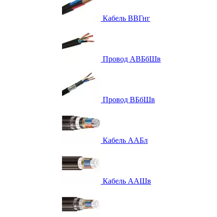
Кабель ВВГнг
Провод АВБбШв
Провод ВБбШв
Кабель ААБл
Кабель ААШв