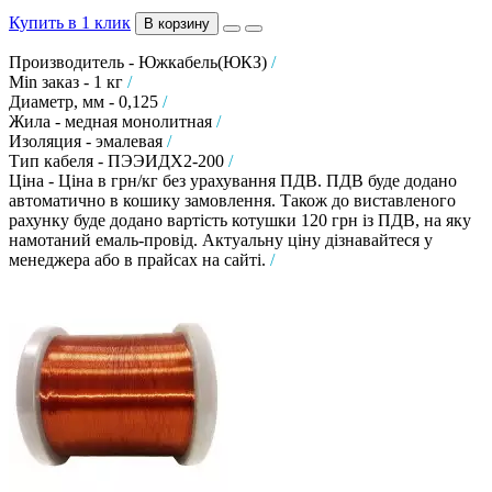
Купить в 1 клик
В корзину
Производитель - Южкабель(ЮКЗ)
/
Min заказ - 1 кг
/
Диаметр, мм - 0,125
/
Жила - медная монолитная
/
Изоляция - эмалевая
/
Тип кабеля - ПЭЭИДХ2-200
/
Ціна - Ціна в грн/кг без урахування ПДВ. ПДВ буде додано
автоматично в кошику замовлення. Також до виставленого
рахунку буде додано вартість котушки 120 грн із ПДВ, на яку
намотаний емаль-провід. Актуальну ціну дізнавайтеся у
менеджера або в прайсах на сайті.
/