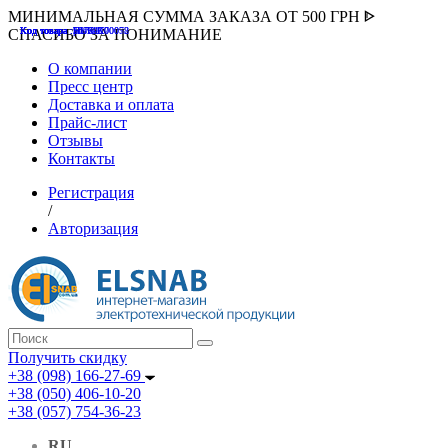
МИНИМАЛЬНАЯ СУММА ЗАКАЗА ОТ 500 ГРН ᐈ
Код товара :507000
Код товара :HUK-K00058
Код товара :Т075177
Код товара :pnsv12
Код товара :HUK-K00072
СПАСИБО ЗА ПОНИМАНИЕ
О компании
Пресс центр
Доставка и оплата
Прайс-лист
Отзывы
Контакты
Регистрация
/
Авторизация
Получить скидку
+38 (098) 166-27-69
+38 (050) 406-10-20
+38 (057) 754-36-23
RU