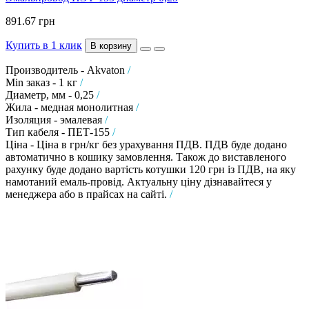
891.67 грн
Купить в 1 клик
В корзину
Производитель - Akvaton
/
Min заказ - 1 кг
/
Диаметр, мм - 0,25
/
Жила - медная монолитная
/
Изоляция - эмалевая
/
Тип кабеля - ПЕТ-155
/
Ціна - Ціна в грн/кг без урахування ПДВ. ПДВ буде додано
автоматично в кошику замовлення. Також до виставленого
рахунку буде додано вартість котушки 120 грн із ПДВ, на яку
намотаний емаль-провід. Актуальну ціну дізнавайтеся у
менеджера або в прайсах на сайті.
/