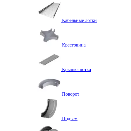
Кабельные лотки
Крестовина
Крышка лотка
Поворот
Подъем