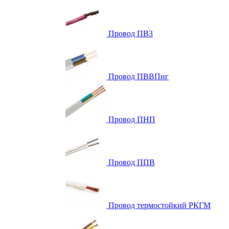
Провод ПВ3
Провод ПВВПнг
Провод ПНП
Провод ППВ
Провод термостойкий РКГМ