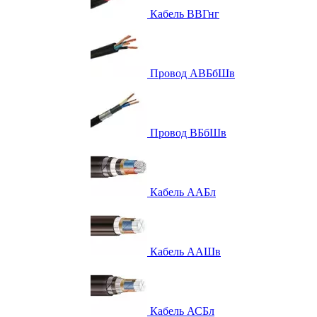
Кабель ВВГнг
Провод АВБбШв
Провод ВБбШв
Кабель ААБл
Кабель ААШв
Кабель АСБл