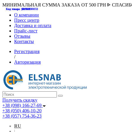
МИНИМАЛЬНАЯ СУММА ЗАКАЗА ОТ 500 ГРН ᐈ СПАСИ
Код товара :507000
Код товара :HUK-K00058
Код товара :Т075177
Код товара :pnsv12
Код товара :HUK-K00072
О компании
Пресс центр
Доставка и оплата
Прайс-лист
Отзывы
Контакты
Регистрация
/
Авторизация
Получить скидку
+38 (098) 166-27-69
+38 (050) 406-10-20
+38 (057) 754-36-23
RU
|