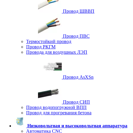
Провод ШВВП
Провод ПВС
Термостойкий провод
Провод РКГМ
Провода для воздушных ЛЭП
Провод AsXSn
Провод СИП
Провод водопогружной ВПП
Провод для прогревания бетона
Низковольтная и высоковольтная аппаратура
Автоматика CNC