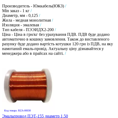
Производитель - Южкабель(ЮКЗ)
/
Min заказ - 1 кг
/
Диаметр, мм - 0,125
/
Жила - медная монолитная
/
Изоляция - эмалевая
/
Тип кабеля - ПЭЭИДХ2-200
/
Ціна - Ціна в грн/кг без урахування ПДВ. ПДВ буде додано
автоматично в кошику замовлення. Також до виставленого
рахунку буде додано вартість котушки 120 грн із ПДВ, на яку
намотаний емаль-провід. Актуальну ціну дізнавайтеся у
менеджера або в прайсах на сайті.
/
Код товара :RZA-00030
Эмальпровод ПЭТ-155 диаметр 1,50