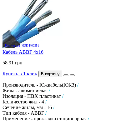
Код товара :HUK-K00351
Кабель АВВГ 4х16
58.91 грн
Купить в 1 клик
В корзину
Производитель - Южкабель(ЮКЗ)
/
Жила - алюминиевая
/
Изоляция - ПВХ пластикат
/
Количество жил - 4
/
Сечение жилы, мм - 16
/
Тип кабеля - АВВГ
/
Применение - прокладка стационарная
/