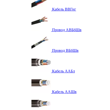
Кабель ВВГнг
Провод АВБбШв
Провод ВБбШв
Кабель ААБл
Кабель ААШв