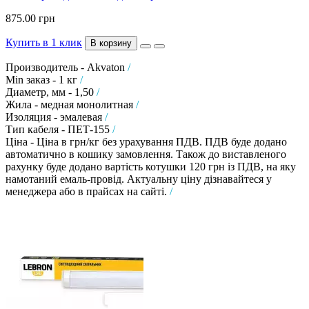
875.00 грн
Купить в 1 клик
В корзину
Производитель - Akvaton
/
Min заказ - 1 кг
/
Диаметр, мм - 1,50
/
Жила - медная монолитная
/
Изоляция - эмалевая
/
Тип кабеля - ПЕТ-155
/
Ціна - Ціна в грн/кг без урахування ПДВ. ПДВ буде додано
автоматично в кошику замовлення. Також до виставленого
рахунку буде додано вартість котушки 120 грн із ПДВ, на яку
намотаний емаль-провід. Актуальну ціну дізнавайтеся у
менеджера або в прайсах на сайті.
/