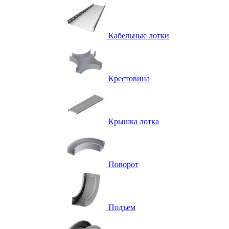
Кабельные лотки
Крестовина
Крышка лотка
Поворот
Подъем