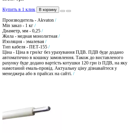
Купить в 1 клик
В корзину
Производитель - Akvaton
/
Min заказ - 1 кг
/
Диаметр, мм - 0,25
/
Жила - медная монолитная
/
Изоляция - эмалевая
/
Тип кабеля - ПЕТ-155
/
Ціна - Ціна в грн/кг без урахування ПДВ. ПДВ буде додано
автоматично в кошику замовлення. Також до виставленого
рахунку буде додано вартість котушки 120 грн із ПДВ, на яку
намотаний емаль-провід. Актуальну ціну дізнавайтеся у
менеджера або в прайсах на сайті.
/