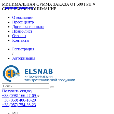
МИНИМАЛЬНАЯ СУММА ЗАКАЗА ОТ 500 ГРН ᐈ
Код товара :507000
Код товара :HUK-K00058
Код товара :Т075177
Код товара :pnsv12
Код товара :HUK-K00072
СПАСИБО ЗА ПОНИМАНИЕ
О компании
Пресс центр
Доставка и оплата
Прайс-лист
Отзывы
Контакты
Регистрация
/
Авторизация
Получить скидку
+38 (098) 166-27-69
+38 (050) 406-10-20
+38 (057) 754-36-23
RU