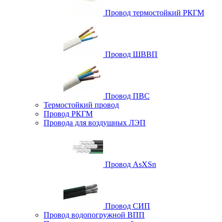
Провод термостойкий РКГМ
Провод ШВВП
Провод ПВС
Термостойкий провод
Провод РКГМ
Провода для воздушных ЛЭП
Провод AsXSn
Провод СИП
Провод водопогружной ВПП