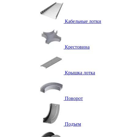
Кабельные лотки
Крестовина
Крышка лотка
Поворот
Подъем