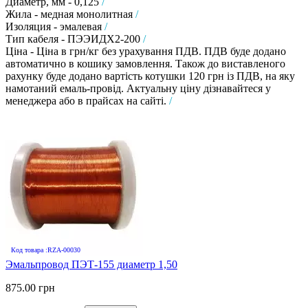
Диаметр, мм - 0,125
/
Жила - медная монолитная
/
Изоляция - эмалевая
/
Тип кабеля - ПЭЭИДХ2-200
/
Ціна - Ціна в грн/кг без урахування ПДВ. ПДВ буде додано
автоматично в кошику замовлення. Також до виставленого
рахунку буде додано вартість котушки 120 грн із ПДВ, на яку
намотаний емаль-провід. Актуальну ціну дізнавайтеся у
менеджера або в прайсах на сайті.
/
Код товара :RZA-00030
Эмальпровод ПЭТ-155 диаметр 1,50
875.00 грн