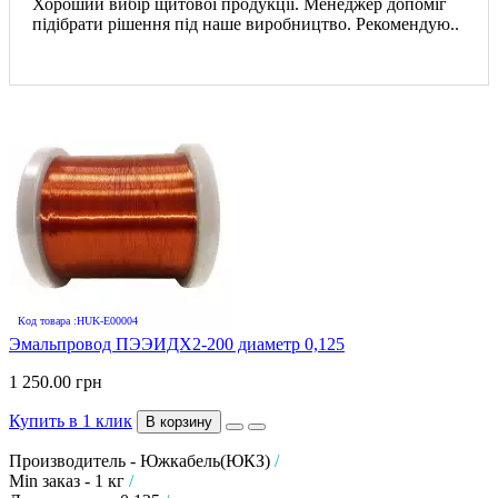
Хороший вибір щитової продукції. Менеджер допоміг
підібрати рішення під наше виробництво. Рекомендую..
Код товара :HUK-E00004
Эмальпровод ПЭЭИДХ2-200 диаметр 0,125
1 250.00 грн
Купить в 1 клик
В корзину
Производитель - Южкабель(ЮКЗ)
/
Min заказ - 1 кг
/