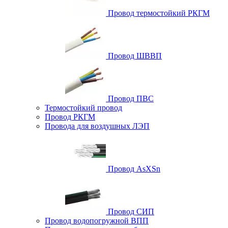
Провод термостойкий РКГМ
Провод ШВВП
Провод ПВС
Термостойкий провод
Провод РКГМ
Провода для воздушных ЛЭП
Провод AsXSn
Провод СИП
Провод водопогружной ВПП