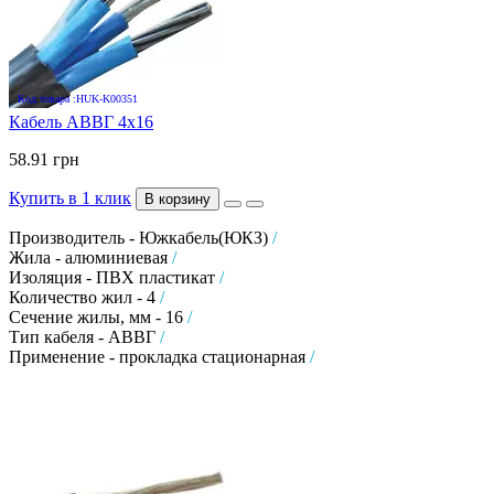
Код товара :HUK-K00351
Кабель АВВГ 4х16
58.91 грн
Купить в 1 клик
В корзину
Производитель - Южкабель(ЮКЗ)
/
Жила - алюминиевая
/
Изоляция - ПВХ пластикат
/
Количество жил - 4
/
Сечение жилы, мм - 16
/
Тип кабеля - АВВГ
/
Применение - прокладка стационарная
/