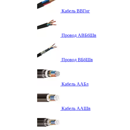
Кабель ВВГнг
Провод АВБбШв
Провод ВБбШв
Кабель ААБл
Кабель ААШв