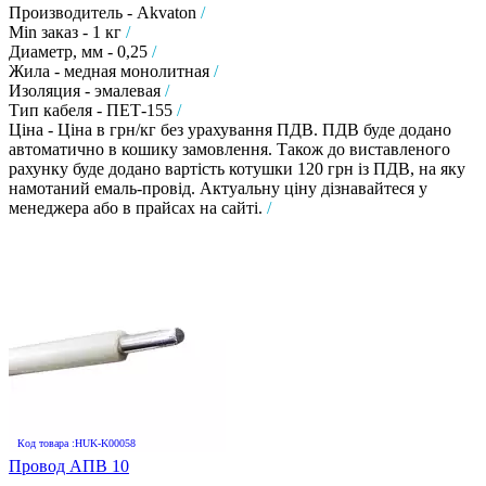
Производитель - Akvaton
/
Min заказ - 1 кг
/
Диаметр, мм - 0,25
/
Жила - медная монолитная
/
Изоляция - эмалевая
/
Тип кабеля - ПЕТ-155
/
Ціна - Ціна в грн/кг без урахування ПДВ. ПДВ буде додано
автоматично в кошику замовлення. Також до виставленого
рахунку буде додано вартість котушки 120 грн із ПДВ, на яку
намотаний емаль-провід. Актуальну ціну дізнавайтеся у
менеджера або в прайсах на сайті.
/
Код товара :HUK-K00058
Провод АПВ 10