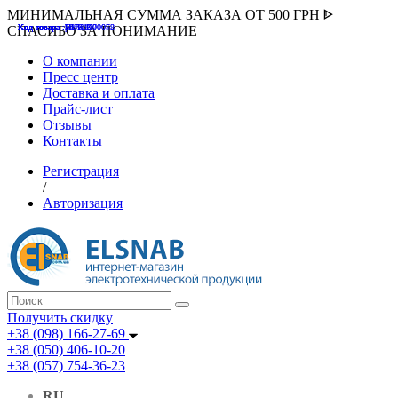
МИНИМАЛЬНАЯ СУММА ЗАКАЗА ОТ 500 ГРН ᐈ
Код товара :507000
Код товара :HUK-K00058
Код товара :Т075177
Код товара :pnsv12
Код товара :HUK-K00072
СПАСИБО ЗА ПОНИМАНИЕ
О компании
Пресс центр
Доставка и оплата
Прайс-лист
Отзывы
Контакты
Регистрация
/
Авторизация
Получить скидку
+38 (098) 166-27-69
+38 (050) 406-10-20
+38 (057) 754-36-23
RU