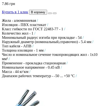
7.86 грн
Купить в 1 клик
В корзину
Жила - алюминиевая
/
Изоляция - ПВХ пластикат
/
Класс гибкости по ГОСТ 22483-77 - 1
/
Количество жил - 1
/
Минимальный радиус изгиба при прокладке - 54
/
Наружный диаметр (номинальный,справочно) - 5.4 мм
/
Тип кабеля - АПВ
/
Толщина изоляции - 1 мм
/
Число и номинальное сечение токопроводящих жил - 1х10
мм²
/
Применение - прокладка стационарная
/
Номинальное напряжение - 0.45 кВ
/
Масса - 44 кг\км
/
Диапазон рабочих температур - -50 ... +50 °C
/