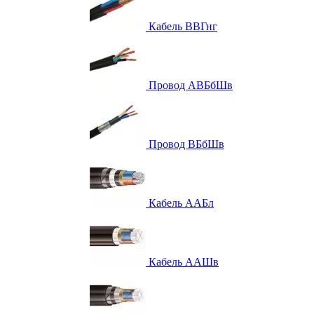
Кабель ВВГнг
Провод АВБбШв
Провод ВБбШв
Кабель ААБл
Кабель ААШв