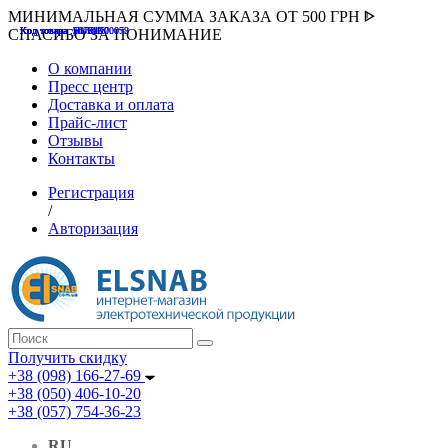
МИНИМАЛЬНАЯ СУММА ЗАКАЗА ОТ 500 ГРН ᐈ
Код товара :507000
Код товара :HUK-K00058
Код товара :Т075177
Код товара :pnsv12
Код товара :HUK-K00072
СПАСИБО ЗА ПОНИМАНИЕ
О компании
Пресс центр
Доставка и оплата
Прайс-лист
Отзывы
Контакты
Регистрация
/
Авторизация
Получить скидку
+38 (098) 166-27-69
+38 (050) 406-10-20
+38 (057) 754-36-23
RU