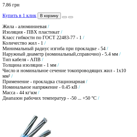
7.86 грн
Купить в 1 клик
В корзину
Жила - алюминиевая
/
Изоляция - ПВХ пластикат
/
Класс гибкости по ГОСТ 22483-77 - 1
/
Количество жил - 1
/
Минимальный радиус изгиба при прокладке - 54
/
Наружный диаметр (номинальный,справочно) - 5.4 мм
/
Тип кабеля - АПВ
/
Толщина изоляции - 1 мм
/
Число и номинальное сечение токопроводящих жил - 1х10
мм²
/
Применение - прокладка стационарная
/
Номинальное напряжение - 0.45 кВ
/
Масса - 44 кг\км
/
Диапазон рабочих температур - -50 ... +50 °C
/