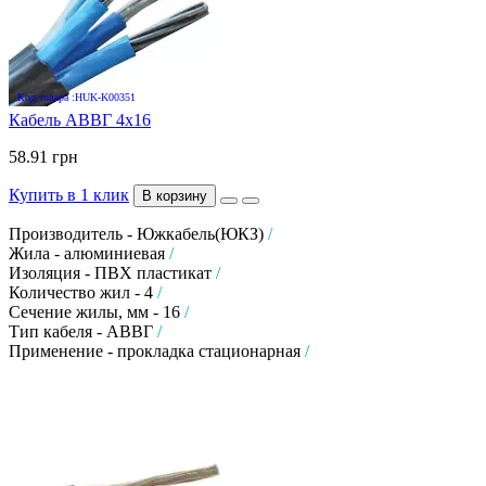
Код товара :HUK-K00351
Кабель АВВГ 4х16
58.91 грн
Купить в 1 клик
В корзину
Производитель - Южкабель(ЮКЗ)
/
Жила - алюминиевая
/
Изоляция - ПВХ пластикат
/
Количество жил - 4
/
Сечение жилы, мм - 16
/
Тип кабеля - АВВГ
/
Применение - прокладка стационарная
/