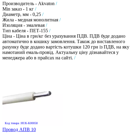
Производитель - Akvaton
/
Min заказ - 1 кг
/
Диаметр, мм - 0,25
/
Жила - медная монолитная
/
Изоляция - эмалевая
/
Тип кабеля - ПЕТ-155
/
Ціна - Ціна в грн/кг без урахування ПДВ. ПДВ буде додано
автоматично в кошику замовлення. Також до виставленого
рахунку буде додано вартість котушки 120 грн із ПДВ, на яку
намотаний емаль-провід. Актуальну ціну дізнавайтеся у
менеджера або в прайсах на сайті.
/
Код товара :HUK-K00058
Провод АПВ 10