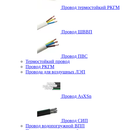
Провод термостойкий РКГМ
Провод ШВВП
Провод ПВС
Термостойкий провод
Провод РКГМ
Провода для воздушных ЛЭП
Провод AsXSn
Провод СИП
Провод водопогружной ВПП