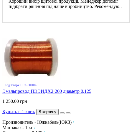
Хороший вибір щитової продукції. Менеджер допоміг
підібрати рішення під наше виробництво. Рекомендую..
Код товара :HUK-E00004
Эмальпровод ПЭЭИДХ2-200 диаметр 0,125
1 250.00 грн
Купить в 1 клик
В корзину
Производитель - Южкабель(ЮКЗ)
/
Min заказ - 1 кг
/