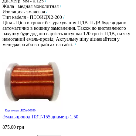
Диаметр, мм - 0,125
/
Жила - медная монолитная
/
Изоляция - эмалевая
/
Тип кабеля - ПЭЭИДХ2-200
/
Ціна - Ціна в грн/кг без урахування ПДВ. ПДВ буде додано
автоматично в кошику замовлення. Також до виставленого
рахунку буде додано вартість котушки 120 грн із ПДВ, на яку
намотаний емаль-провід. Актуальну ціну дізнавайтеся у
менеджера або в прайсах на сайті.
/
Код товара :RZA-00030
Эмальпровод ПЭТ-155 диаметр 1,50
875.00 грн