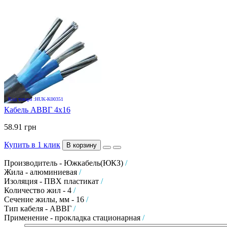
Код товара :HUK-K00351
Кабель АВВГ 4х16
58.91 грн
Купить в 1 клик
В корзину
Производитель - Южкабель(ЮКЗ)
/
Жила - алюминиевая
/
Изоляция - ПВХ пластикат
/
Количество жил - 4
/
Сечение жилы, мм - 16
/
Тип кабеля - АВВГ
/
Применение - прокладка стационарная
/