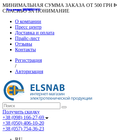
МИНИМАЛЬНАЯ СУММА ЗАКАЗА ОТ 500 ГРН ᐈ
Код товара :507000
Код товара :HUK-K00058
Код товара :Т075177
Код товара :pnsv12
Код товара :HUK-K00072
СПАСИБО ЗА ПОНИМАНИЕ
О компании
Пресс центр
Доставка и оплата
Прайс-лист
Отзывы
Контакты
Регистрация
/
Авторизация
Получить скидку
+38 (098) 166-27-69
+38 (050) 406-10-20
+38 (057) 754-36-23
RU