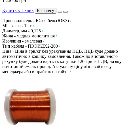
1 250.00 грн
Купить в 1 клик
В корзину
Производитель - Южкабель(ЮКЗ)
/
Min заказ - 1 кг
/
Диаметр, мм - 0,125
/
Жила - медная монолитная
/
Изоляция - эмалевая
/
Тип кабеля - ПЭЭИДХ2-200
/
Ціна - Ціна в грн/кг без урахування ПДВ. ПДВ буде додано
автоматично в кошику замовлення. Також до виставленого
рахунку буде додано вартість котушки 120 грн із ПДВ, на яку
намотаний емаль-провід. Актуальну ціну дізнавайтеся у
менеджера або в прайсах на сайті.
/