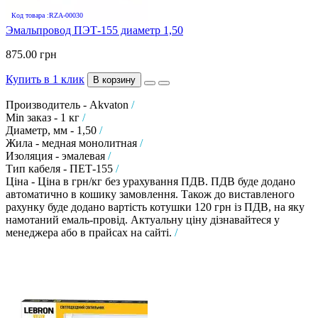
Код товара :RZA-00030
Эмальпровод ПЭТ-155 диаметр 1,50
875.00 грн
Купить в 1 клик
В корзину
Производитель - Akvaton
/
Min заказ - 1 кг
/
Диаметр, мм - 1,50
/
Жила - медная монолитная
/
Изоляция - эмалевая
/
Тип кабеля - ПЕТ-155
/
Ціна - Ціна в грн/кг без урахування ПДВ. ПДВ буде додано
автоматично в кошику замовлення. Також до виставленого
рахунку буде додано вартість котушки 120 грн із ПДВ, на яку
намотаний емаль-провід. Актуальну ціну дізнавайтеся у
менеджера або в прайсах на сайті.
/