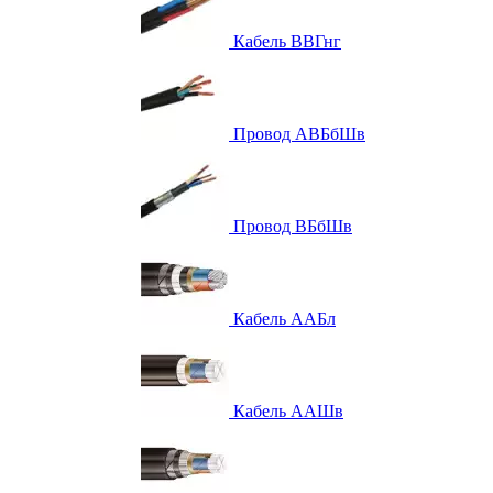
Кабель ВВГнг
Провод АВБбШв
Провод ВБбШв
Кабель ААБл
Кабель ААШв