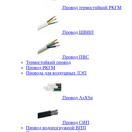
Провод термостойкий РКГМ
Провод ШВВП
Провод ПВС
Термостойкий провод
Провод РКГМ
Провода для воздушных ЛЭП
Провод AsXSn
Провод СИП
Провод водопогружной ВПП