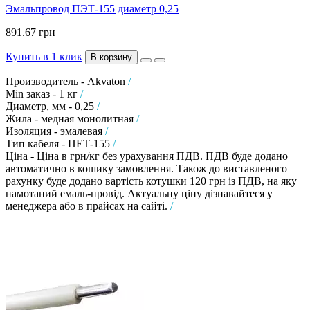
Эмальпровод ПЭТ-155 диаметр 0,25
891.67 грн
Купить в 1 клик
В корзину
Производитель - Akvaton
/
Min заказ - 1 кг
/
Диаметр, мм - 0,25
/
Жила - медная монолитная
/
Изоляция - эмалевая
/
Тип кабеля - ПЕТ-155
/
Ціна - Ціна в грн/кг без урахування ПДВ. ПДВ буде додано
автоматично в кошику замовлення. Також до виставленого
рахунку буде додано вартість котушки 120 грн із ПДВ, на яку
намотаний емаль-провід. Актуальну ціну дізнавайтеся у
менеджера або в прайсах на сайті.
/