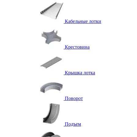
Кабельные лотки
Крестовина
Крышка лотка
Поворот
Подъем