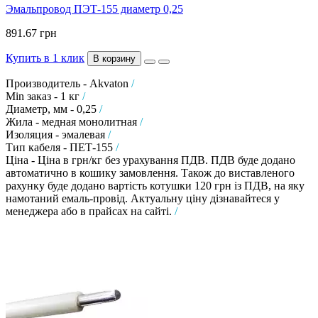
Эмальпровод ПЭТ-155 диаметр 0,25
891.67 грн
Купить в 1 клик
В корзину
Производитель - Akvaton
/
Min заказ - 1 кг
/
Диаметр, мм - 0,25
/
Жила - медная монолитная
/
Изоляция - эмалевая
/
Тип кабеля - ПЕТ-155
/
Ціна - Ціна в грн/кг без урахування ПДВ. ПДВ буде додано
автоматично в кошику замовлення. Також до виставленого
рахунку буде додано вартість котушки 120 грн із ПДВ, на яку
намотаний емаль-провід. Актуальну ціну дізнавайтеся у
менеджера або в прайсах на сайті.
/