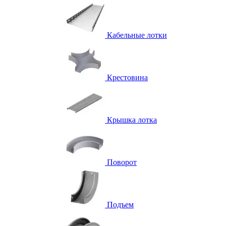
Кабельные лотки
Крестовина
Крышка лотка
Поворот
Подъем