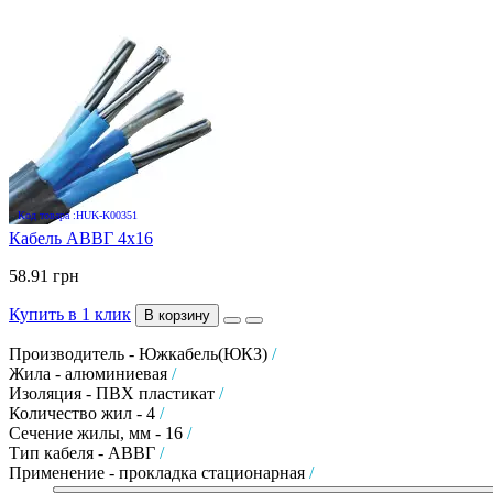
Код товара :HUK-K00351
Кабель АВВГ 4х16
58.91 грн
Купить в 1 клик
В корзину
Производитель - Южкабель(ЮКЗ)
/
Жила - алюминиевая
/
Изоляция - ПВХ пластикат
/
Количество жил - 4
/
Сечение жилы, мм - 16
/
Тип кабеля - АВВГ
/
Применение - прокладка стационарная
/