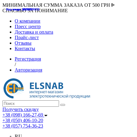
МИНИМАЛЬНАЯ СУММА ЗАКАЗА ОТ 500 ГРН ᐈ
Код товара :507000
Код товара :HUK-K00058
Код товара :Т075177
Код товара :pnsv12
Код товара :HUK-K00072
СПАСИБО ЗА ПОНИМАНИЕ
О компании
Пресс центр
Доставка и оплата
Прайс-лист
Отзывы
Контакты
Регистрация
/
Авторизация
Получить скидку
+38 (098) 166-27-69
+38 (050) 406-10-20
+38 (057) 754-36-23
RU