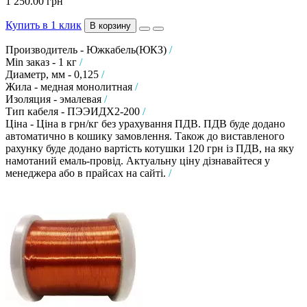
1 250.00 грн
Купить в 1 клик
В корзину
Производитель - Южкабель(ЮКЗ)
/
Min заказ - 1 кг
/
Диаметр, мм - 0,125
/
Жила - медная монолитная
/
Изоляция - эмалевая
/
Тип кабеля - ПЭЭИДХ2-200
/
Ціна - Ціна в грн/кг без урахування ПДВ. ПДВ буде додано
автоматично в кошику замовлення. Також до виставленого
рахунку буде додано вартість котушки 120 грн із ПДВ, на яку
намотаний емаль-провід. Актуальну ціну дізнавайтеся у
менеджера або в прайсах на сайті.
/