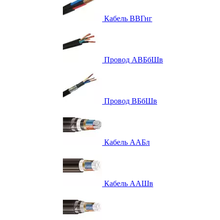
Кабель ВВГнг
Провод АВБбШв
Провод ВБбШв
Кабель ААБл
Кабель ААШв