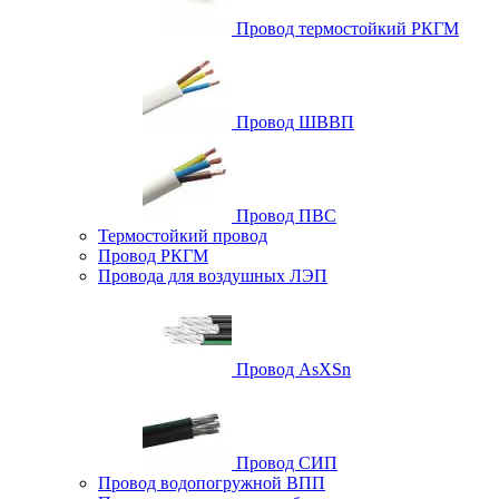
Провод термостойкий РКГМ
Провод ШВВП
Провод ПВС
Термостойкий провод
Провод РКГМ
Провода для воздушных ЛЭП
Провод AsXSn
Провод СИП
Провод водопогружной ВПП