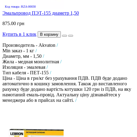
Код товара :RZA-00030
Эмальпровод ПЭТ-155 диаметр 1,50
875.00 грн
Купить в 1 клик
В корзину
Производитель - Akvaton
/
Min заказ - 1 кг
/
Диаметр, мм - 1,50
/
Жила - медная монолитная
/
Изоляция - эмалевая
/
Тип кабеля - ПЕТ-155
/
Ціна - Ціна в грн/кг без урахування ПДВ. ПДВ буде додано
автоматично в кошику замовлення. Також до виставленого
рахунку буде додано вартість котушки 120 грн із ПДВ, на яку
намотаний емаль-провід. Актуальну ціну дізнавайтеся у
менеджера або в прайсах на сайті.
/