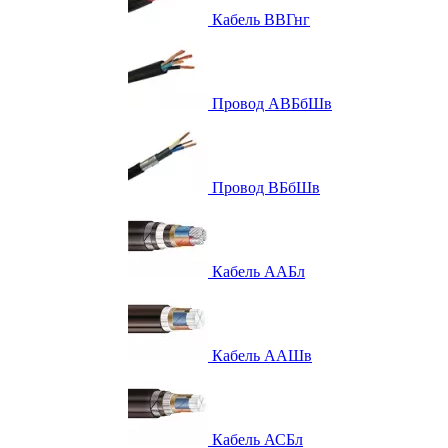
Кабель ВВГнг
Провод АВБбШв
Провод ВБбШв
Кабель ААБл
Кабель ААШв
Кабель АСБл