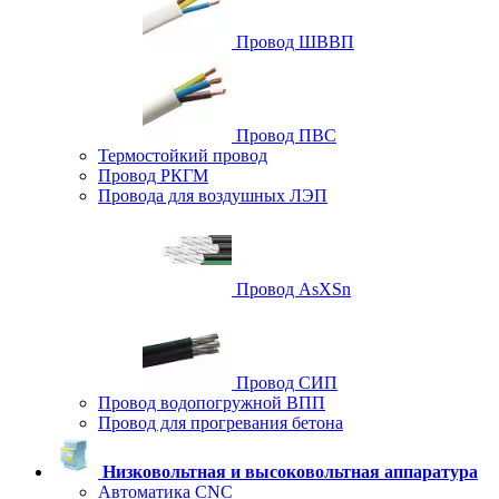
Провод ШВВП
Провод ПВС
Термостойкий провод
Провод РКГМ
Провода для воздушных ЛЭП
Провод AsXSn
Провод СИП
Провод водопогружной ВПП
Провод для прогревания бетона
Низковольтная и высоковольтная аппаратура
Автоматика CNC