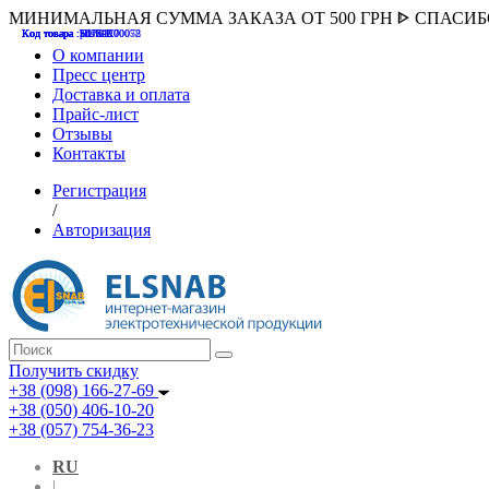
МИНИМАЛЬНАЯ СУММА ЗАКАЗА ОТ 500 ГРН ᐈ СПАСИ
Код товара :507000
Код товара :HUK-K00058
Код товара :Т075177
Код товара :pnsv12
Код товара :HUK-K00072
О компании
Пресс центр
Доставка и оплата
Прайс-лист
Отзывы
Контакты
Регистрация
/
Авторизация
Получить скидку
+38 (098) 166-27-69
+38 (050) 406-10-20
+38 (057) 754-36-23
RU
|