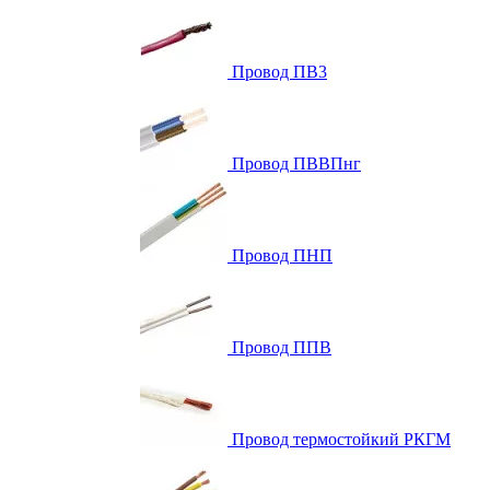
Провод ПВ3
Провод ПВВПнг
Провод ПНП
Провод ППВ
Провод термостойкий РКГМ