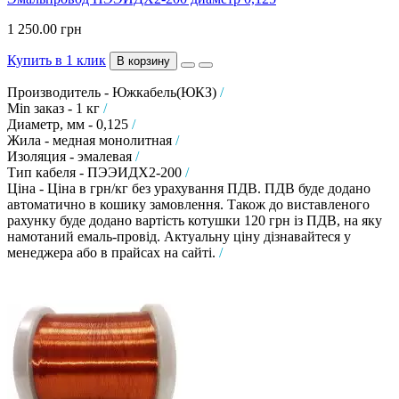
1 250.00 грн
Купить в 1 клик
В корзину
Производитель - Южкабель(ЮКЗ)
/
Min заказ - 1 кг
/
Диаметр, мм - 0,125
/
Жила - медная монолитная
/
Изоляция - эмалевая
/
Тип кабеля - ПЭЭИДХ2-200
/
Ціна - Ціна в грн/кг без урахування ПДВ. ПДВ буде додано
автоматично в кошику замовлення. Також до виставленого
рахунку буде додано вартість котушки 120 грн із ПДВ, на яку
намотаний емаль-провід. Актуальну ціну дізнавайтеся у
менеджера або в прайсах на сайті.
/