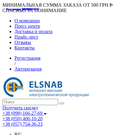
МИНИМАЛЬНАЯ СУММА ЗАКАЗА ОТ 500 ГРН ᐈ
Код товара :507000
Код товара :HUK-K00058
Код товара :Т075177
Код товара :pnsv12
Код товара :HUK-K00072
СПАСИБО ЗА ПОНИМАНИЕ
О компании
Пресс центр
Доставка и оплата
Прайс-лист
Отзывы
Контакты
Регистрация
/
Авторизация
Получить скидку
+38 (098) 166-27-69
+38 (050) 406-10-20
+38 (057) 754-36-23
RU