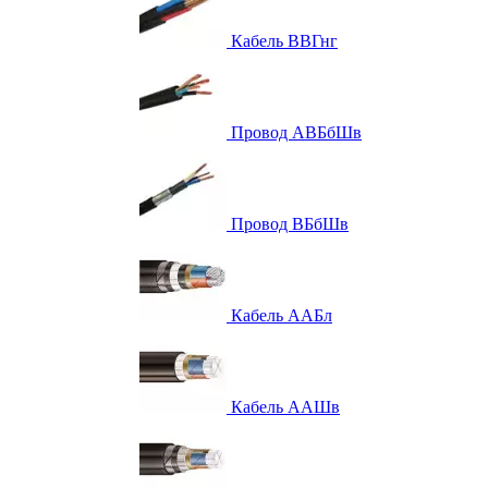
Кабель ВВГнг
Провод АВБбШв
Провод ВБбШв
Кабель ААБл
Кабель ААШв