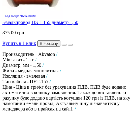
Код товара :RZA-00030
Эмальпровод ПЭТ-155 диаметр 1,50
875.00 грн
Купить в 1 клик
В корзину
Производитель - Akvaton
/
Min заказ - 1 кг
/
Диаметр, мм - 1,50
/
Жила - медная монолитная
/
Изоляция - эмалевая
/
Тип кабеля - ПЕТ-155
/
Ціна - Ціна в грн/кг без урахування ПДВ. ПДВ буде додано
автоматично в кошику замовлення. Також до виставленого
рахунку буде додано вартість котушки 120 грн із ПДВ, на яку
намотаний емаль-провід. Актуальну ціну дізнавайтеся у
менеджера або в прайсах на сайті.
/