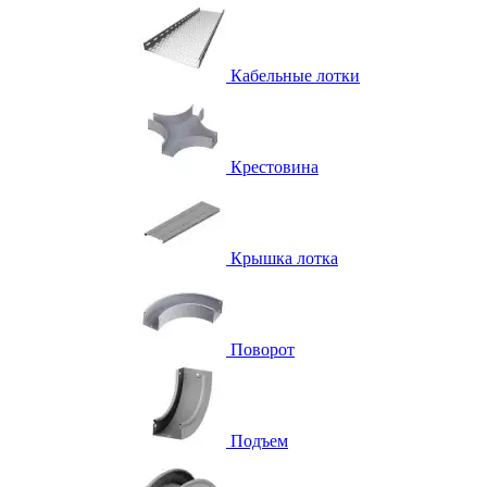
Кабельные лотки
Крестовина
Крышка лотка
Поворот
Подъем