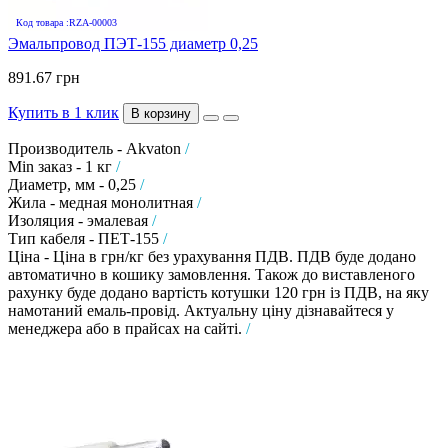
Код товара :RZA-00003
Эмальпровод ПЭТ-155 диаметр 0,25
891.67 грн
Купить в 1 клик
В корзину
Производитель - Akvaton
/
Min заказ - 1 кг
/
Диаметр, мм - 0,25
/
Жила - медная монолитная
/
Изоляция - эмалевая
/
Тип кабеля - ПЕТ-155
/
Ціна - Ціна в грн/кг без урахування ПДВ. ПДВ буде додано
автоматично в кошику замовлення. Також до виставленого
рахунку буде додано вартість котушки 120 грн із ПДВ, на яку
намотаний емаль-провід. Актуальну ціну дізнавайтеся у
менеджера або в прайсах на сайті.
/