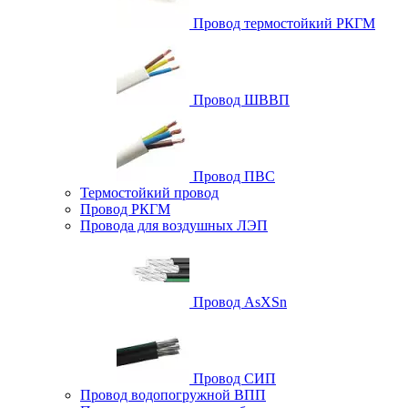
Провод термостойкий РКГМ
Провод ШВВП
Провод ПВС
Термостойкий провод
Провод РКГМ
Провода для воздушных ЛЭП
Провод AsXSn
Провод СИП
Провод водопогружной ВПП