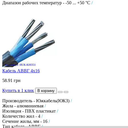
Диапазон рабочих температур - -50 ... +50 °C
/
Код товара :HUK-K00351
Кабель АВВГ 4х16
58.91 грн
Купить в 1 клик
В корзину
Производитель - Южкабель(ЮКЗ)
/
Жила - алюминиевая
/
Изоляция - ПВХ пластикат
/
Количество жил - 4
/
Сечение жилы, мм - 16
/
Тип кабеля - АВВГ
/