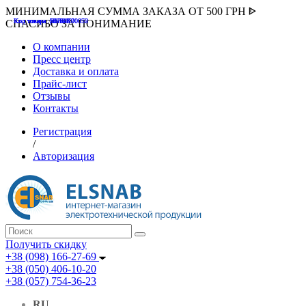
МИНИМАЛЬНАЯ СУММА ЗАКАЗА ОТ 500 ГРН ᐈ
Код товара :507000
Код товара :HUK-K00058
Код товара :Т075177
Код товара :pnsv12
Код товара :HUK-K00072
СПАСИБО ЗА ПОНИМАНИЕ
О компании
Пресс центр
Доставка и оплата
Прайс-лист
Отзывы
Контакты
Регистрация
/
Авторизация
Получить скидку
+38 (098) 166-27-69
+38 (050) 406-10-20
+38 (057) 754-36-23
RU