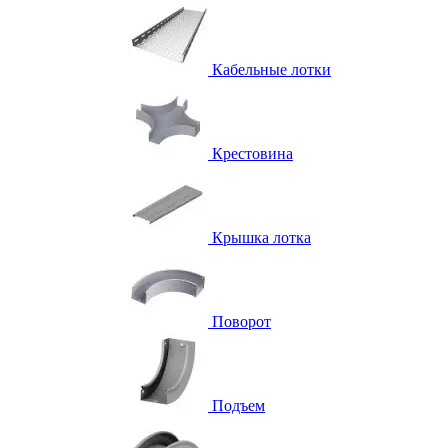
Кабельные лотки
Крестовина
Крышка лотка
Поворот
Подъем