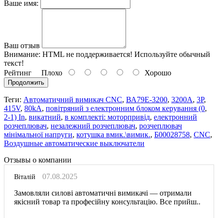
Ваше имя:
Ваш отзыв
Внимание:
HTML не поддерживается! Используйте обычный
текст!
Рейтинг
Плохо
Хорошо
Продолжить
Теги:
Автоматичний вимикач CNC
,
ВА79Е-3200
,
3200А
,
3Р
,
415V
,
80kA
,
повітряний з електронним блоком керування (0
,
2-1) In
,
викатний
,
в комплекті: моторпривід
,
електронний
розчеплювач
,
незалежний розчеплювач
,
розчеплювач
мінімальної напруги
,
котушка вмик.\вимик.
,
Б00028758
,
CNC
,
Воздушные автоматические выключатели
Отзывы о компании
07.08.2025
Віталій
Замовляли силові автоматичні вимикачі — отримали
якісний товар та професійну консультацію. Все прийш..