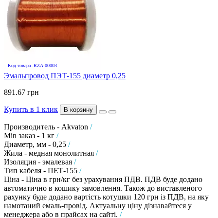
Код товара :RZA-00003
Эмальпровод ПЭТ-155 диаметр 0,25
891.67 грн
Купить в 1 клик
В корзину
Производитель - Akvaton
/
Min заказ - 1 кг
/
Диаметр, мм - 0,25
/
Жила - медная монолитная
/
Изоляция - эмалевая
/
Тип кабеля - ПЕТ-155
/
Ціна - Ціна в грн/кг без урахування ПДВ. ПДВ буде додано
автоматично в кошику замовлення. Також до виставленого
рахунку буде додано вартість котушки 120 грн із ПДВ, на яку
намотаний емаль-провід. Актуальну ціну дізнавайтеся у
менеджера або в прайсах на сайті.
/