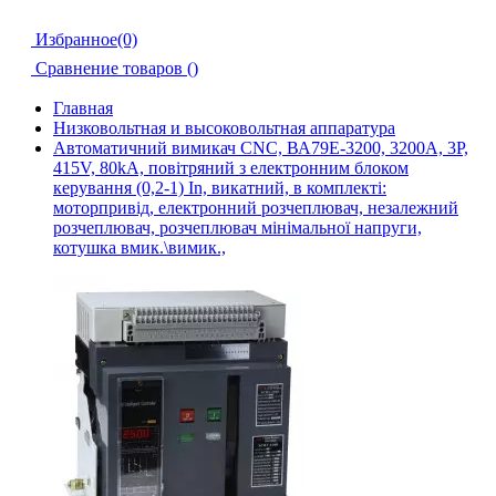
Избранное(0)
Сравнение товаров (
)
Главная
Низковольтная и высоковольтная аппаратура
Автоматичний вимикач CNC, ВА79Е-3200, 3200А, 3Р,
415V, 80kA, повітряний з електронним блоком
керування (0,2-1) In, викатний, в комплекті:
моторпривід, електронний розчеплювач, незалежний
розчеплювач, розчеплювач мінімальної напруги,
котушка вмик.\вимик.,