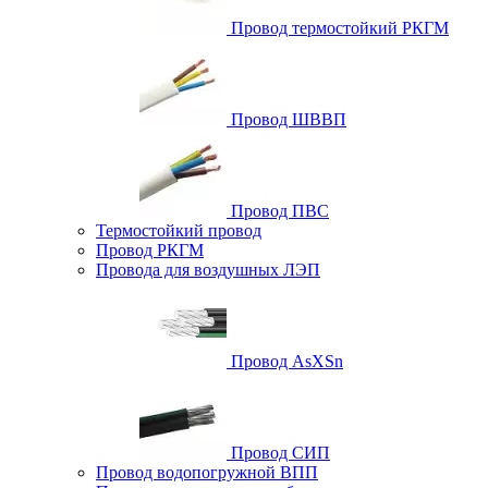
Провод термостойкий РКГМ
Провод ШВВП
Провод ПВС
Термостойкий провод
Провод РКГМ
Провода для воздушных ЛЭП
Провод AsXSn
Провод СИП
Провод водопогружной ВПП