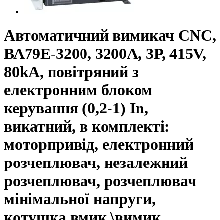
Автоматичний вимикач CNC,
ВА79Е-3200, 3200А, 3Р, 415V,
80kA, повітряний з
електронним блоком
керування (0,2-1) In,
викатний, в комплекті:
моторпривід, електронний
розчеплювач, незалежний
розчеплювач, розчеплювач
мінімальної напруги,
котушка вмик.\вимик.,