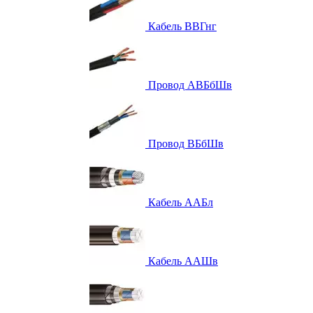
Кабель ВВГнг
Провод АВБбШв
Провод ВБбШв
Кабель ААБл
Кабель ААШв