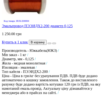
Код товара :HUK-E00004
Эмальпровод ПЭЭИДХ2-200 диаметр 0,125
1 250.00 грн
Купить в 1 клик
В корзину
Производитель - Южкабель(ЮКЗ)
/
Min заказ - 1 кг
/
Диаметр, мм - 0,125
/
Жила - медная монолитная
/
Изоляция - эмалевая
/
Тип кабеля - ПЭЭИДХ2-200
/
Ціна - Ціна в грн/кг без урахування ПДВ. ПДВ буде додано
автоматично в кошику замовлення. Також до виставленого
рахунку буде додано вартість котушки 120 грн із ПДВ, на яку
намотаний емаль-провід. Актуальну ціну дізнавайтеся у
менеджера або в прайсах на сайті.
/