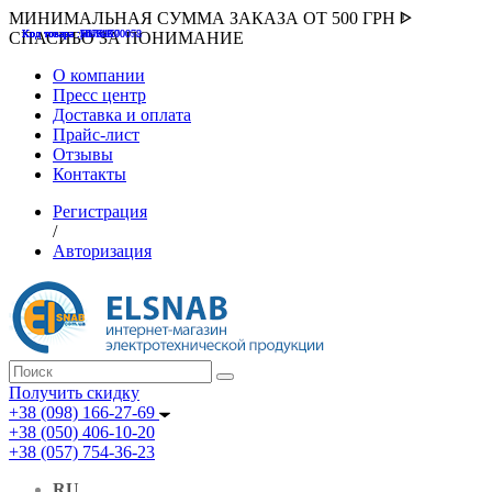
МИНИМАЛЬНАЯ СУММА ЗАКАЗА ОТ 500 ГРН ᐈ
Код товара :507000
Код товара :HUK-K00058
Код товара :Т075177
Код товара :pnsv12
Код товара :HUK-K00072
СПАСИБО ЗА ПОНИМАНИЕ
О компании
Пресс центр
Доставка и оплата
Прайс-лист
Отзывы
Контакты
Регистрация
/
Авторизация
Получить скидку
+38 (098) 166-27-69
+38 (050) 406-10-20
+38 (057) 754-36-23
RU