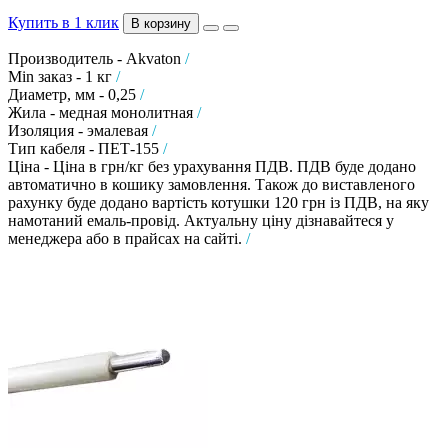
Купить в 1 клик
В корзину
Производитель - Akvaton
/
Min заказ - 1 кг
/
Диаметр, мм - 0,25
/
Жила - медная монолитная
/
Изоляция - эмалевая
/
Тип кабеля - ПЕТ-155
/
Ціна - Ціна в грн/кг без урахування ПДВ. ПДВ буде додано
автоматично в кошику замовлення. Також до виставленого
рахунку буде додано вартість котушки 120 грн із ПДВ, на яку
намотаний емаль-провід. Актуальну ціну дізнавайтеся у
менеджера або в прайсах на сайті.
/