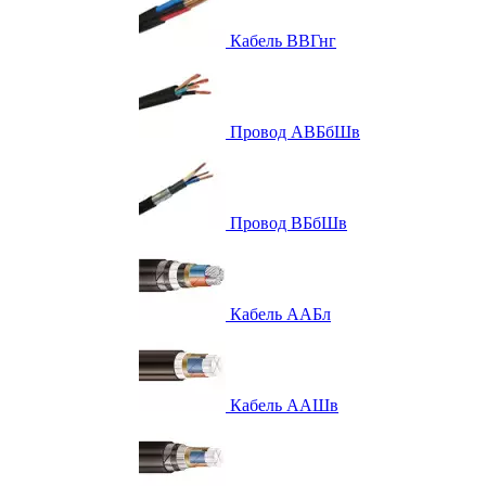
Кабель ВВГнг
Провод АВБбШв
Провод ВБбШв
Кабель ААБл
Кабель ААШв