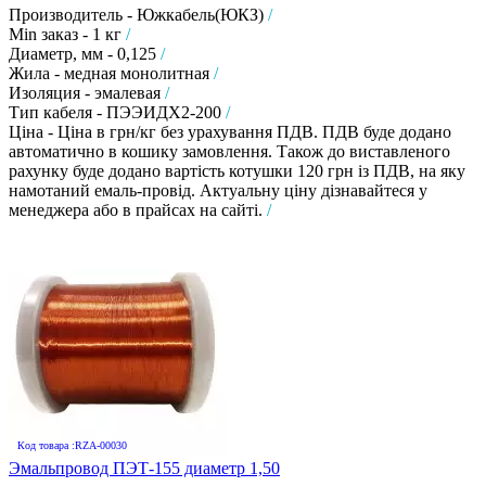
Производитель - Южкабель(ЮКЗ)
/
Min заказ - 1 кг
/
Диаметр, мм - 0,125
/
Жила - медная монолитная
/
Изоляция - эмалевая
/
Тип кабеля - ПЭЭИДХ2-200
/
Ціна - Ціна в грн/кг без урахування ПДВ. ПДВ буде додано
автоматично в кошику замовлення. Також до виставленого
рахунку буде додано вартість котушки 120 грн із ПДВ, на яку
намотаний емаль-провід. Актуальну ціну дізнавайтеся у
менеджера або в прайсах на сайті.
/
Код товара :RZA-00030
Эмальпровод ПЭТ-155 диаметр 1,50