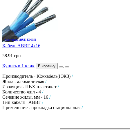
Код товара :HUK-K00351
Кабель АВВГ 4х16
58.91 грн
Купить в 1 клик
В корзину
Производитель - Южкабель(ЮКЗ)
/
Жила - алюминиевая
/
Изоляция - ПВХ пластикат
/
Количество жил - 4
/
Сечение жилы, мм - 16
/
Тип кабеля - АВВГ
/
Применение - прокладка стационарная
/