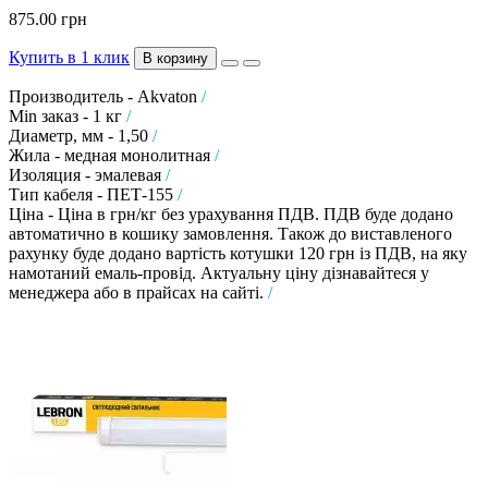
875.00 грн
Купить в 1 клик
В корзину
Производитель - Akvaton
/
Min заказ - 1 кг
/
Диаметр, мм - 1,50
/
Жила - медная монолитная
/
Изоляция - эмалевая
/
Тип кабеля - ПЕТ-155
/
Ціна - Ціна в грн/кг без урахування ПДВ. ПДВ буде додано
автоматично в кошику замовлення. Також до виставленого
рахунку буде додано вартість котушки 120 грн із ПДВ, на яку
намотаний емаль-провід. Актуальну ціну дізнавайтеся у
менеджера або в прайсах на сайті.
/