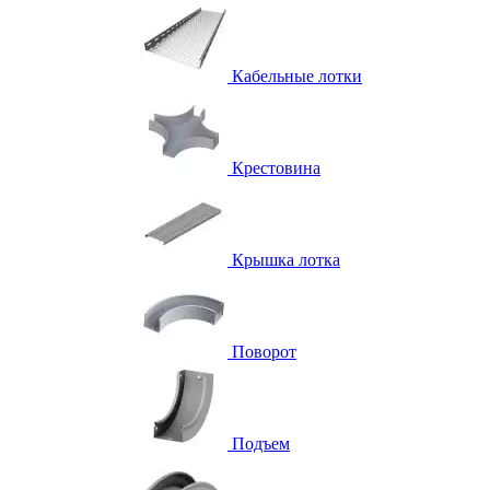
Кабельные лотки
Крестовина
Крышка лотка
Поворот
Подъем