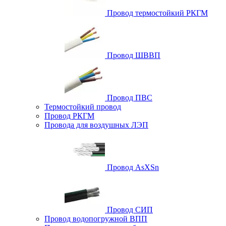
Провод термостойкий РКГМ
Провод ШВВП
Провод ПВС
Термостойкий провод
Провод РКГМ
Провода для воздушных ЛЭП
Провод AsXSn
Провод СИП
Провод водопогружной ВПП