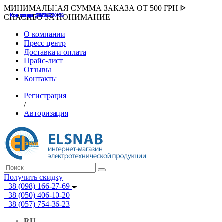
МИНИМАЛЬНАЯ СУММА ЗАКАЗА ОТ 500 ГРН ᐈ
Код товара :507000
Код товара :HUK-K00058
Код товара :Т075177
Код товара :pnsv12
Код товара :HUK-K00072
СПАСИБО ЗА ПОНИМАНИЕ
О компании
Пресс центр
Доставка и оплата
Прайс-лист
Отзывы
Контакты
Регистрация
/
Авторизация
Получить скидку
+38 (098) 166-27-69
+38 (050) 406-10-20
+38 (057) 754-36-23
RU