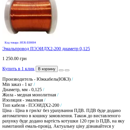
Код товара :HUK-E00004
Эмальпровод ПЭЭИДХ2-200 диаметр 0,125
1 250.00 грн
Купить в 1 клик
В корзину
Производитель - Южкабель(ЮКЗ)
/
Min заказ - 1 кг
/
Диаметр, мм - 0,125
/
Жила - медная монолитная
/
Изоляция - эмалевая
/
Тип кабеля - ПЭЭИДХ2-200
/
Ціна - Ціна в грн/кг без урахування ПДВ. ПДВ буде додано
автоматично в кошику замовлення. Також до виставленого
рахунку буде додано вартість котушки 120 грн із ПДВ, на яку
намотаний емаль-провід. Актуальну ціну дізнавайтеся у