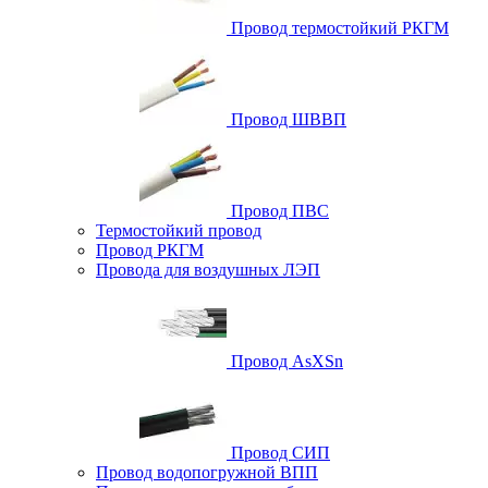
Провод термостойкий РКГМ
Провод ШВВП
Провод ПВС
Термостойкий провод
Провод РКГМ
Провода для воздушных ЛЭП
Провод AsXSn
Провод СИП
Провод водопогружной ВПП