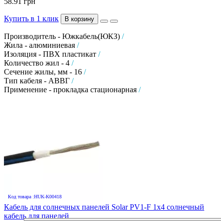
58.91 грн
Купить в 1 клик
В корзину
Производитель - Южкабель(ЮКЗ)
/
Жила - алюминиевая
/
Изоляция - ПВХ пластикат
/
Количество жил - 4
/
Сечение жилы, мм - 16
/
Тип кабеля - АВВГ
/
Применение - прокладка стационарная
/
Код товара :HUK-K00418
Кабель для солнечных панелей Solar PV1-F 1х4 солнечный
кабель для панелей