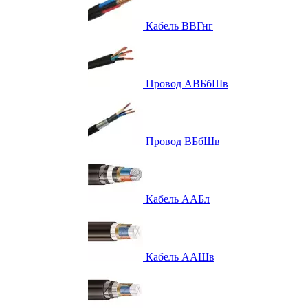
Кабель ВВГнг
Провод АВБбШв
Провод ВБбШв
Кабель ААБл
Кабель ААШв