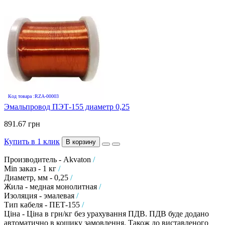
Код товара :RZA-00003
Эмальпровод ПЭТ-155 диаметр 0,25
891.67 грн
Купить в 1 клик
В корзину
Производитель - Akvaton
/
Min заказ - 1 кг
/
Диаметр, мм - 0,25
/
Жила - медная монолитная
/
Изоляция - эмалевая
/
Тип кабеля - ПЕТ-155
/
Ціна - Ціна в грн/кг без урахування ПДВ. ПДВ буде додано
автоматично в кошику замовлення. Також до виставленого