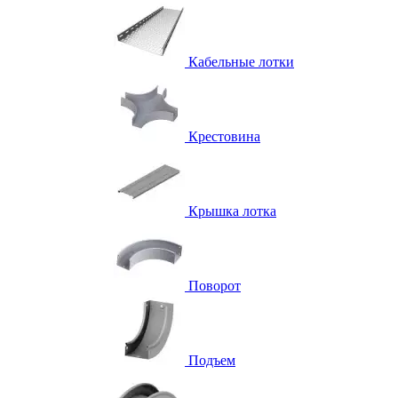
Кабельные лотки
Крестовина
Крышка лотка
Поворот
Подъем