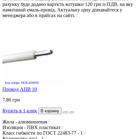
рахунку буде додано вартість котушки 120 грн із ПДВ, на яку
намотаний емаль-провід. Актуальну ціну дізнавайтеся у
менеджера або в прайсах на сайті.
/
Код товара :HUK-K00058
Провод АПВ 10
7.86 грн
Купить в 1 клик
В корзину
Жила - алюминиевая
/
Изоляция - ПВХ пластикат
/
Класс гибкости по ГОСТ 22483-77 - 1
/
Количество жил - 1
/