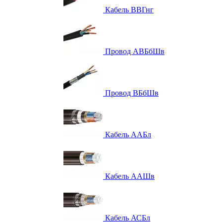
Кабель ВВГнг
Провод АВБбШв
Провод ВБбШв
Кабель ААБл
Кабель ААШв
Кабель АСБл