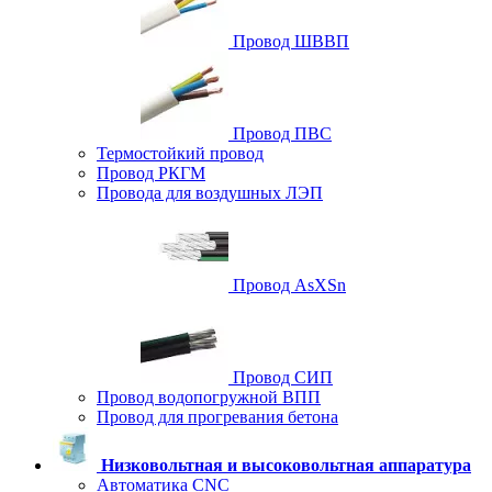
Провод ШВВП
Провод ПВС
Термостойкий провод
Провод РКГМ
Провода для воздушных ЛЭП
Провод AsXSn
Провод СИП
Провод водопогружной ВПП
Провод для прогревания бетона
Низковольтная и высоковольтная аппаратура
Автоматика CNC