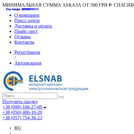
МИНИМАЛЬНАЯ СУММА ЗАКАЗА ОТ 500 ГРН ᐈ СПАСИ
Код товара :507000
Код товара :HUK-K00058
Код товара :Т075177
Код товара :pnsv12
Код товара :HUK-K00072
О компании
Пресс центр
Доставка и оплата
Прайс-лист
Отзывы
Контакты
Регистрация
/
Авторизация
Получить скидку
+38 (098) 166-27-69
+38 (050) 406-10-20
+38 (057) 754-36-23
RU
|