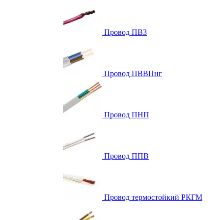
Провод ПВ3
Провод ПВВПнг
Провод ПНП
Провод ППВ
Провод термостойкий РКГМ