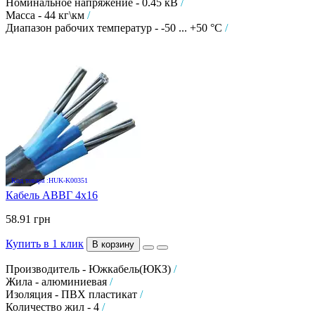
Номинальное напряжение - 0.45 кВ
/
Масса - 44 кг\км
/
Диапазон рабочих температур - -50 ... +50 °C
/
Код товара :HUK-K00351
Кабель АВВГ 4х16
58.91 грн
Купить в 1 клик
В корзину
Производитель - Южкабель(ЮКЗ)
/
Жила - алюминиевая
/
Изоляция - ПВХ пластикат
/
Количество жил - 4
/