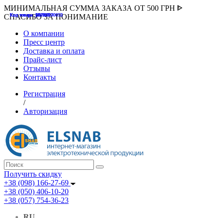
МИНИМАЛЬНАЯ СУММА ЗАКАЗА ОТ 500 ГРН ᐈ
Код товара :507000
Код товара :HUK-K00058
Код товара :Т075177
Код товара :pnsv12
Код товара :HUK-K00072
СПАСИБО ЗА ПОНИМАНИЕ
О компании
Пресс центр
Доставка и оплата
Прайс-лист
Отзывы
Контакты
Регистрация
/
Авторизация
Получить скидку
+38 (098) 166-27-69
+38 (050) 406-10-20
+38 (057) 754-36-23
RU