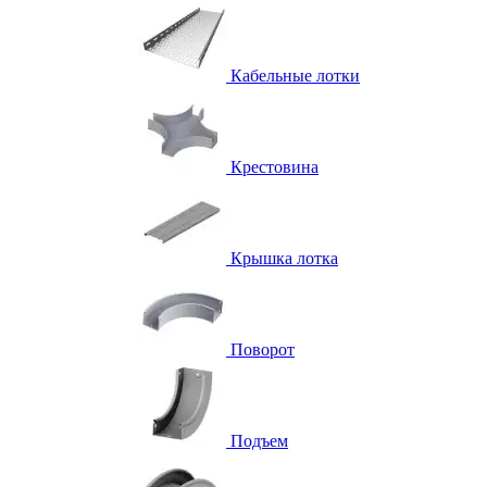
Кабельные лотки
Крестовина
Крышка лотка
Поворот
Подъем