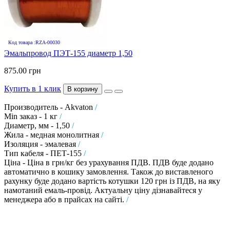
Код товара :RZA-00030
Эмальпровод ПЭТ-155 диаметр 1,50
875.00 грн
Купить в 1 клик
В корзину
Производитель - Akvaton
/
Min заказ - 1 кг
/
Диаметр, мм - 1,50
/
Жила - медная монолитная
/
Изоляция - эмалевая
/
Тип кабеля - ПЕТ-155
/
Ціна - Ціна в грн/кг без урахування ПДВ. ПДВ буде додано
автоматично в кошику замовлення. Також до виставленого
рахунку буде додано вартість котушки 120 грн із ПДВ, на яку
намотаний емаль-провід. Актуальну ціну дізнавайтеся у
менеджера або в прайсах на сайті.
/