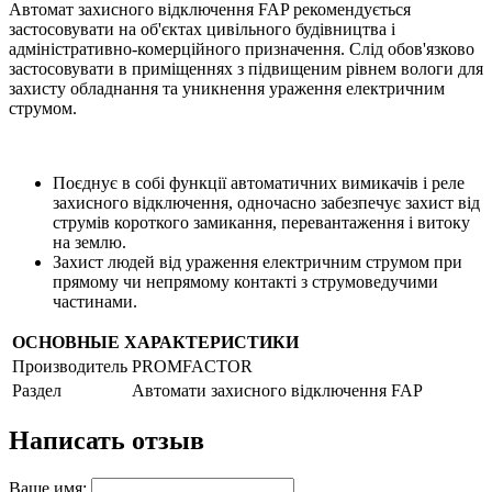
Автомат захисного відключення FAP рекомендується
застосовувати на об'єктах цивільного будівництва і
адміністративно-комерційного призначення. Слід обов'язково
застосовувати в приміщеннях з підвищеним рівнем вологи для
захисту обладнання та уникнення ураження електричним
струмом.
Поєднує в собі функції автоматичних вимикачів і реле
захисного відключення, одночасно забезпечує захист від
струмів короткого замикання, перевантаження і витоку
на землю.
Захист людей від ураження електричним струмом при
прямому чи непрямому контакті з струмоведучими
частинами.
ОСНОВНЫЕ ХАРАКТЕРИСТИКИ
Производитель
PROMFACTOR
Раздел
Автомати захисного відключення FAP
Написать отзыв
Ваше имя: