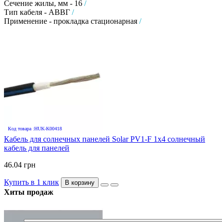
Сечение жилы, мм - 16
/
Тип кабеля - АВВГ
/
Применение - прокладка стационарная
/
Код товара :HUK-K00418
Кабель для солнечных панелей Solar PV1-F 1х4 солнечный
кабель для панелей
46.04 грн
Купить в 1 клик
В корзину
Хиты продаж