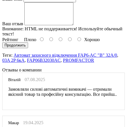
Ваш отзыв
Внимание:
HTML не поддерживается! Используйте обычный
текст!
Рейтинг
Плохо
Хорошо
Продолжить
Теги:
Автомат захисного відключення FAP6-AC "B" 32А/0
,
03A 2P 6кА
,
FAP06B32030AC
,
PROMFACTOR
Отзывы о компании
07.08.2025
Віталій
Замовляли силові автоматичні вимикачі — отримали
якісний товар та професійну консультацію. Все прийш..
19.04.2025
Макар