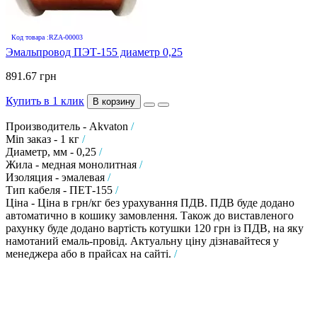
Код товара :RZA-00003
Эмальпровод ПЭТ-155 диаметр 0,25
891.67 грн
Купить в 1 клик
В корзину
Производитель - Akvaton
/
Min заказ - 1 кг
/
Диаметр, мм - 0,25
/
Жила - медная монолитная
/
Изоляция - эмалевая
/
Тип кабеля - ПЕТ-155
/
Ціна - Ціна в грн/кг без урахування ПДВ. ПДВ буде додано
автоматично в кошику замовлення. Також до виставленого
рахунку буде додано вартість котушки 120 грн із ПДВ, на яку
намотаний емаль-провід. Актуальну ціну дізнавайтеся у
менеджера або в прайсах на сайті.
/