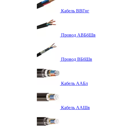
Кабель ВВГнг
Провод АВБбШв
Провод ВБбШв
Кабель ААБл
Кабель ААШв