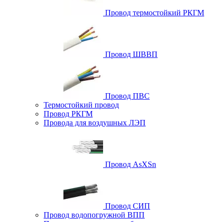
Провод термостойкий РКГМ
Провод ШВВП
Провод ПВС
Термостойкий провод
Провод РКГМ
Провода для воздушных ЛЭП
Провод AsXSn
Провод СИП
Провод водопогружной ВПП