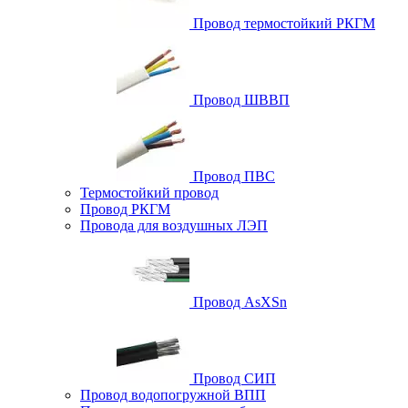
Провод термостойкий РКГМ
Провод ШВВП
Провод ПВС
Термостойкий провод
Провод РКГМ
Провода для воздушных ЛЭП
Провод AsXSn
Провод СИП
Провод водопогружной ВПП