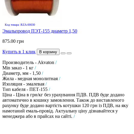
Код товара :RZA-00030
Эмальпровод ПЭТ-155 диаметр 1,50
875.00 грн
Купить в 1 клик
В корзину
Производитель - Akvaton
/
Min заказ - 1 кг
/
Диаметр, мм - 1,50
/
Жила - медная монолитная
/
Изоляция - эмалевая
/
Тип кабеля - ПЕТ-155
/
Ціна - Ціна в грн/кг без урахування ПДВ. ПДВ буде додано
автоматично в кошику замовлення. Також до виставленого
рахунку буде додано вартість котушки 120 грн із ПДВ, на яку
намотаний емаль-провід. Актуальну ціну дізнавайтеся у
менеджера або в прайсах на сайті.
/