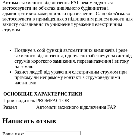
Автомат захисного відключення FAP рекомендується
застосовувати на об'єктах цивільного будівництва і
адміністративно-комерційного призначення. Слід обов'язково
застосовувати в приміщеннях з підвищеним рівнем вологи для
захисту обладнання та уникнення ураження електричним
струмом.
Поєднує в собі функції автоматичних вимикачів і реле
захисного відключення, одночасно забезпечує захист від
струмів короткого замикання, перевантаження і витоку
на землю.
Захист людей від ураження електричним струмом при
прямому чи непрямому контакті з струмоведучими
частинами.
ОСНОВНЫЕ ХАРАКТЕРИСТИКИ
Производитель
PROMFACTOR
Раздел
Автомати захисного відключення FAP
Написать отзыв
Ваше имя: