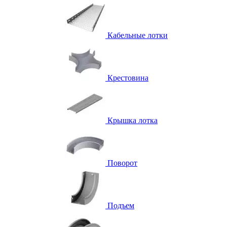
Кабельные лотки
Крестовина
Крышка лотка
Поворот
Подъем