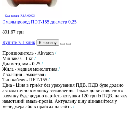
Код товара :RZA-00003
Эмальпровод ПЭТ-155 диаметр 0,25
891.67 грн
Купить в 1 клик
В корзину
Производитель - Akvaton
/
Min заказ - 1 кг
/
Диаметр, мм - 0,25
/
Жила - медная монолитная
/
Изоляция - эмалевая
/
Тип кабеля - ПЕТ-155
/
Ціна - Ціна в грн/кг без урахування ПДВ. ПДВ буде додано
автоматично в кошику замовлення. Також до виставленого
рахунку буде додано вартість котушки 120 грн із ПДВ, на яку
намотаний емаль-провід. Актуальну ціну дізнавайтеся у
менеджера або в прайсах на сайті.
/