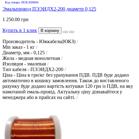
Код товара :HUK-E00004
Эмальпровод ПЭЭИДХ2-200 диаметр 0,125
1 250.00 грн
Купить в 1 клик
В корзину
Производитель - Южкабель(ЮКЗ)
/
Min заказ - 1 кг
/
Диаметр, мм - 0,125
/
Жила - медная монолитная
/
Изоляция - эмалевая
/
Тип кабеля - ПЭЭИДХ2-200
/
Ціна - Ціна в грн/кг без урахування ПДВ. ПДВ буде додано
автоматично в кошику замовлення. Також до виставленого
рахунку буде додано вартість котушки 120 грн із ПДВ, на яку
намотаний емаль-провід. Актуальну ціну дізнавайтеся у
менеджера або в прайсах на сайті.
/