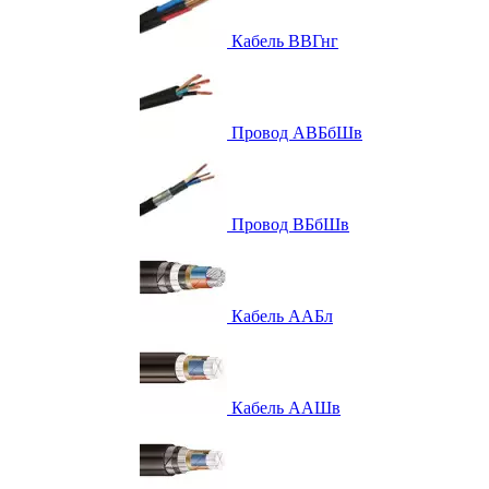
Кабель ВВГнг
Провод АВБбШв
Провод ВБбШв
Кабель ААБл
Кабель ААШв