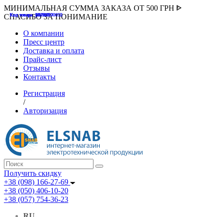
МИНИМАЛЬНАЯ СУММА ЗАКАЗА ОТ 500 ГРН ᐈ
Код товара :507000
Код товара :HUK-K00058
Код товара :Т075177
Код товара :pnsv12
Код товара :HUK-K00072
СПАСИБО ЗА ПОНИМАНИЕ
О компании
Пресс центр
Доставка и оплата
Прайс-лист
Отзывы
Контакты
Регистрация
/
Авторизация
Получить скидку
+38 (098) 166-27-69
+38 (050) 406-10-20
+38 (057) 754-36-23
RU