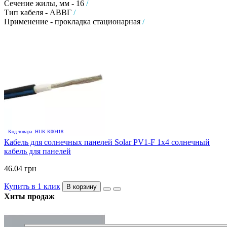
Сечение жилы, мм - 16
/
Тип кабеля - АВВГ
/
Применение - прокладка стационарная
/
Код товара :HUK-K00418
Кабель для солнечных панелей Solar PV1-F 1х4 солнечный
кабель для панелей
46.04 грн
Купить в 1 клик
В корзину
Хиты продаж