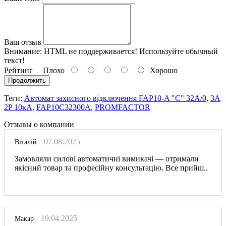
Ваш отзыв
Внимание:
HTML не поддерживается! Используйте обычный
текст!
Рейтинг
Плохо
Хорошо
Продолжить
Теги:
Автомат захисного відключення FAP10-A "C" 32А/0
,
3A
2P 10кА
,
FAP10C32300A
,
PROMFACTOR
Отзывы о компании
07.08.2025
Віталій
Замовляли силові автоматичні вимикачі — отримали
якісний товар та професійну консультацію. Все прийш..
19.04.2025
Макар