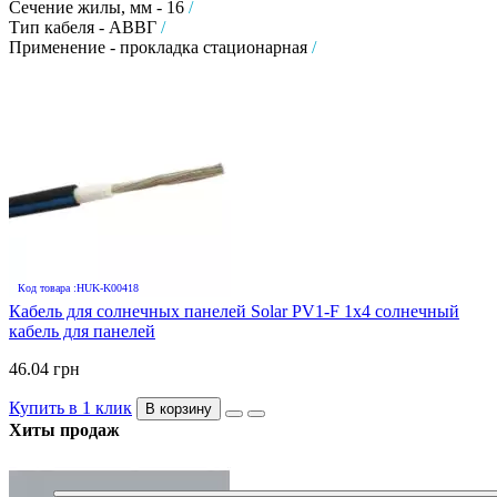
Сечение жилы, мм - 16
/
Тип кабеля - АВВГ
/
Применение - прокладка стационарная
/
Код товара :HUK-K00418
Кабель для солнечных панелей Solar PV1-F 1х4 солнечный
кабель для панелей
46.04 грн
Купить в 1 клик
В корзину
Хиты продаж