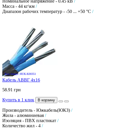
Номинальное напряжение - 0.45 кВ
/
Масса - 44 кг\км
/
Диапазон рабочих температур - -50 ... +50 °C
/
Код товара :HUK-K00351
Кабель АВВГ 4х16
58.91 грн
Купить в 1 клик
В корзину
Производитель - Южкабель(ЮКЗ)
/
Жила - алюминиевая
/
Изоляция - ПВХ пластикат
/
Количество жил - 4
/