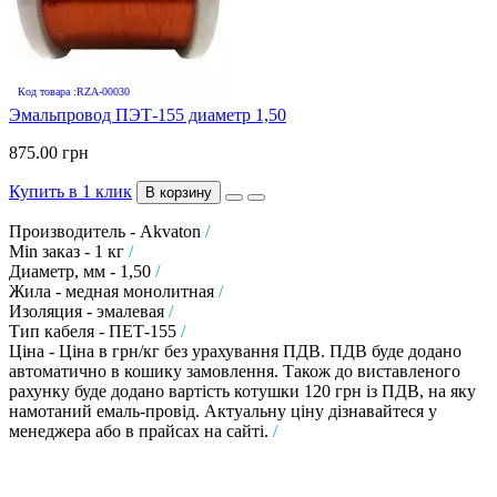
Код товара :RZA-00030
Эмальпровод ПЭТ-155 диаметр 1,50
875.00 грн
Купить в 1 клик
В корзину
Производитель - Akvaton
/
Min заказ - 1 кг
/
Диаметр, мм - 1,50
/
Жила - медная монолитная
/
Изоляция - эмалевая
/
Тип кабеля - ПЕТ-155
/
Ціна - Ціна в грн/кг без урахування ПДВ. ПДВ буде додано
автоматично в кошику замовлення. Також до виставленого
рахунку буде додано вартість котушки 120 грн із ПДВ, на яку
намотаний емаль-провід. Актуальну ціну дізнавайтеся у
менеджера або в прайсах на сайті.
/