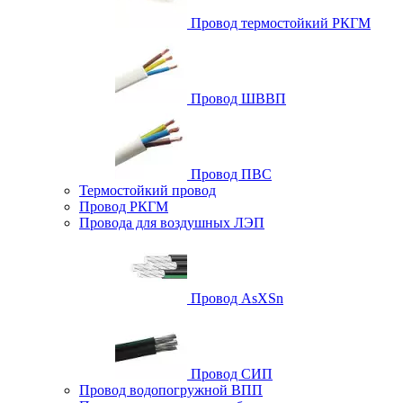
Провод термостойкий РКГМ
Провод ШВВП
Провод ПВС
Термостойкий провод
Провод РКГМ
Провода для воздушных ЛЭП
Провод AsXSn
Провод СИП
Провод водопогружной ВПП