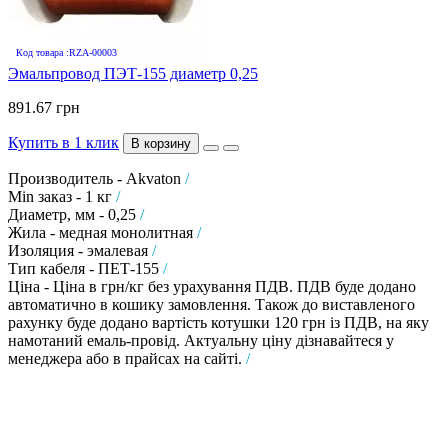
Код товара :RZA-00003
Эмальпровод ПЭТ-155 диаметр 0,25
891.67 грн
Купить в 1 клик
В корзину
Производитель - Akvaton
/
Min заказ - 1 кг
/
Диаметр, мм - 0,25
/
Жила - медная монолитная
/
Изоляция - эмалевая
/
Тип кабеля - ПЕТ-155
/
Ціна - Ціна в грн/кг без урахування ПДВ. ПДВ буде додано
автоматично в кошику замовлення. Також до виставленого
рахунку буде додано вартість котушки 120 грн із ПДВ, на яку
намотаний емаль-провід. Актуальну ціну дізнавайтеся у
менеджера або в прайсах на сайті.
/