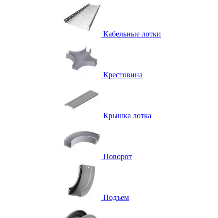
Кабельные лотки
Крестовина
Крышка лотка
Поворот
Подъем