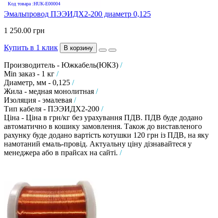
Код товара :HUK-E00004
Эмальпровод ПЭЭИДХ2-200 диаметр 0,125
1 250.00 грн
Купить в 1 клик
В корзину
Производитель - Южкабель(ЮКЗ)
/
Min заказ - 1 кг
/
Диаметр, мм - 0,125
/
Жила - медная монолитная
/
Изоляция - эмалевая
/
Тип кабеля - ПЭЭИДХ2-200
/
Ціна - Ціна в грн/кг без урахування ПДВ. ПДВ буде додано
автоматично в кошику замовлення. Також до виставленого
рахунку буде додано вартість котушки 120 грн із ПДВ, на яку
намотаний емаль-провід. Актуальну ціну дізнавайтеся у
менеджера або в прайсах на сайті.
/