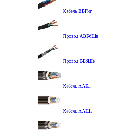
Кабель ВВГнг
Провод АВБбШв
Провод ВБбШв
Кабель ААБл
Кабель ААШв