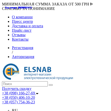
МИНИМАЛЬНАЯ СУММА ЗАКАЗА ОТ 500 ГРН ᐈ
Код товара :507000
Код товара :HUK-K00058
Код товара :Т075177
Код товара :pnsv12
Код товара :HUK-K00072
СПАСИБО ЗА ПОНИМАНИЕ
О компании
Пресс центр
Доставка и оплата
Прайс-лист
Отзывы
Контакты
Регистрация
/
Авторизация
Получить скидку
+38 (098) 166-27-69
+38 (050) 406-10-20
+38 (057) 754-36-23
RU