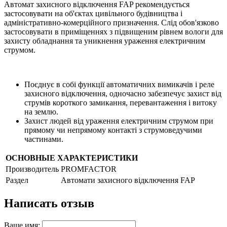
Автомат захисного відключення FAP рекомендується
застосовувати на об'єктах цивільного будівництва і
адміністративно-комерційного призначення. Слід обов'язково
застосовувати в приміщеннях з підвищеним рівнем вологи для
захисту обладнання та уникнення ураження електричним
струмом.
Поєднує в собі функції автоматичних вимикачів і реле
захисного відключення, одночасно забезпечує захист від
струмів короткого замикання, перевантаження і витоку
на землю.
Захист людей від ураження електричним струмом при
прямому чи непрямому контакті з струмоведучими
частинами.
ОСНОВНЫЕ ХАРАКТЕРИСТИКИ
Производитель
PROMFACTOR
Раздел
Автомати захисного відключення FAP
Написать отзыв
Ваше имя: