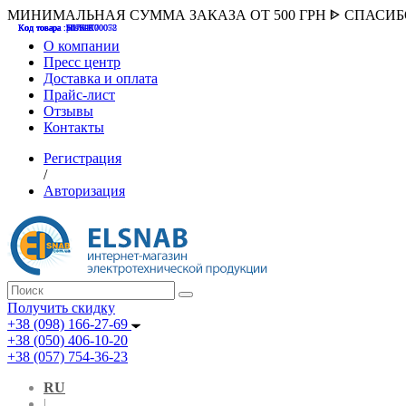
МИНИМАЛЬНАЯ СУММА ЗАКАЗА ОТ 500 ГРН ᐈ СПАСИ
Код товара :507000
Код товара :HUK-K00058
Код товара :Т075177
Код товара :pnsv12
Код товара :HUK-K00072
О компании
Пресс центр
Доставка и оплата
Прайс-лист
Отзывы
Контакты
Регистрация
/
Авторизация
Получить скидку
+38 (098) 166-27-69
+38 (050) 406-10-20
+38 (057) 754-36-23
RU
|