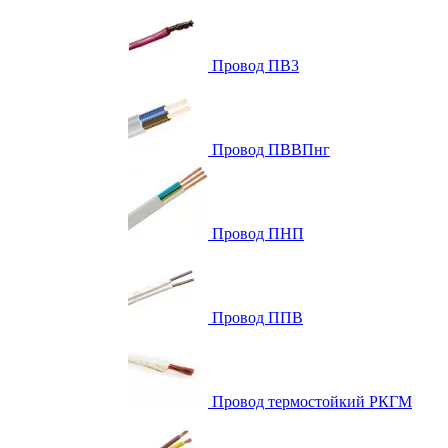
Провод ПВ3
Провод ПВВПнг
Провод ПНП
Провод ППВ
Провод термостойкий РКГМ