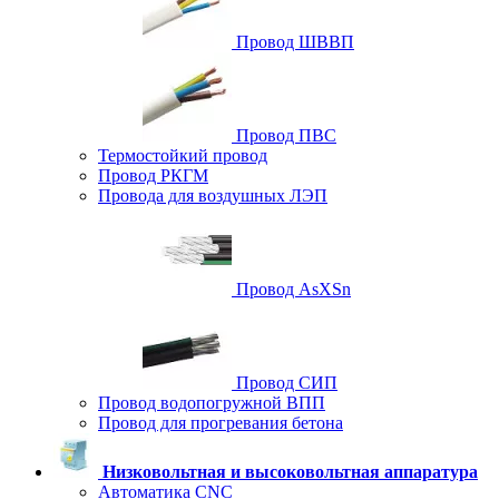
Провод ШВВП
Провод ПВС
Термостойкий провод
Провод РКГМ
Провода для воздушных ЛЭП
Провод AsXSn
Провод СИП
Провод водопогружной ВПП
Провод для прогревания бетона
Низковольтная и высоковольтная аппаратура
Автоматика CNC