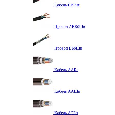
Кабель ВВГнг
Провод АВБбШв
Провод ВБбШв
Кабель ААБл
Кабель ААШв
Кабель АСБл